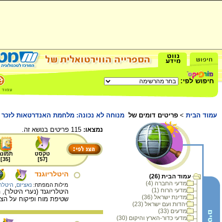
חיפוש לפי:
עמוד הבית
>
פריטים דומים של
מנוחה לא נכונה: מלחמת האנדרטאות לזכר
נמצאו:
115 פריטים בנושא זה.
טקסט
תמונה
]
35
[
]
57
[
היטלריוגנד
עמוד הבית (26)
מדעי החברה (4)
מילות המפתח:
נאציזם
,
היטלרי
מדעי הרוח (1)
היטלריוגנד (נערי היטלר)
מדינת ישראל (36)
שטיפת מוח ופיקוח על הצע
יהדות ועם ישראל (23)
מדעים (33)
מדעי כדור-הארץ והיקום (30)