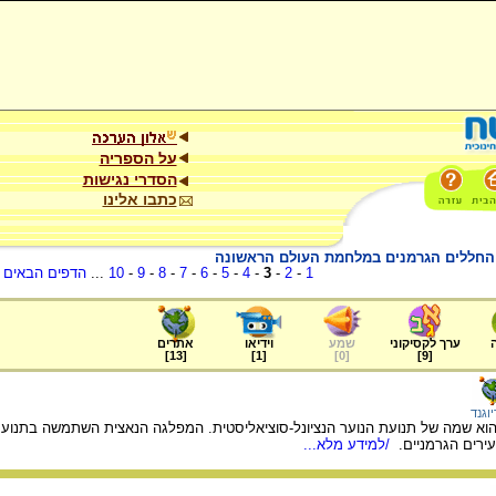
על הספריה
הסדרי נגישות
כתבו אלינו
 החללים הגרמנים במלחמת העולם הראשונה
1
-
2
-
3
-
4
-
5
-
6
-
7
-
8
-
9
-
10
...
הדפים הבאים
.
ערך לקסיקוני
שמע
וידיאו
אתרים
]
13
[
]
1
[
]
0
[
]
9
[
וגנד
, הוא שמה של תנועת הנוער הנציונל-סוציאליסטית. המפלגה הנאצית השתמשה בתנועת 
ירים הגרמניים.
/למידע מלא...