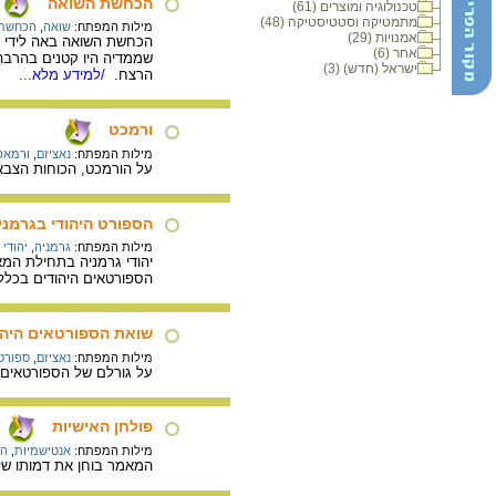
הכחשת השואה
טכנולוגיה ומוצרים (61)
מתמטיקה וסטטיסטיקה (48)
מילות המפתח:
שואה
,
הכחשת 
אמנויות (29)
הכחשת השואה באה לידי ביט
אחר (6)
שממדיה היו קטנים בהרבה
ישראל (חדש) (3)
הרצח.
/למידע מלא...
ורמכט
מילות המפתח:
נאציזם
,
ורמאכ
על הורמכט, הכוחות הצבאיים של 
הספורט היהודי בגרמנ
מילות המפתח:
גרמניה
,
יהודי 
הספורטאים היהודים בכלל
שואת הספורטאים היהו
מילות המפתח:
נאציזם
,
ספורטא
על גורלם של הספורטאים 
פולחן האישיות
מילות המפתח:
אנטישמיות
,
הי
המאמר בוחן את דמותו של 