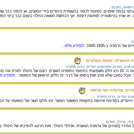
השואה
,
נאציזם
וי בכמה אופנים: נסיונות לכפור בהשמדת היהודים בידי הנאצים, או לכפור בכך שהמד
, או שהיו בהיסטוריה תופעות דומות. אך הכחשת השואה החלה בעצם כבר בימי המש
ט
גרמניה ב-1945-1935.
/למידע מלא...
יה הנאצית: שואה בשלבים
גרמניה
,
נאציזם
,
ספורטאים יהודיים
,
יהדות וספורט
יהודי גרמניה בתחילת המאה ה- 20 היוו חלק משמעותי בתחומי הספורט השונים. רצונו של 
, אבל כמובן שלא מנע זאת בסופו של דבר. זה חלקו הראשון של המאמר.
/למידע מל
דים: מרוסיה ועד צרפת
ים יהודיים
,
יהדות וספורט
היהודים במדינות אירופה בתקופת המשטר הנאצי. זהו חלקו השני של המאמר על הס
טלר, אדולף
,
נאציזם
הפירר (מנהיג) של גרמניה הנאצית, אדולף היטלר, ואת הרקע להפיכתו של היטלר מד