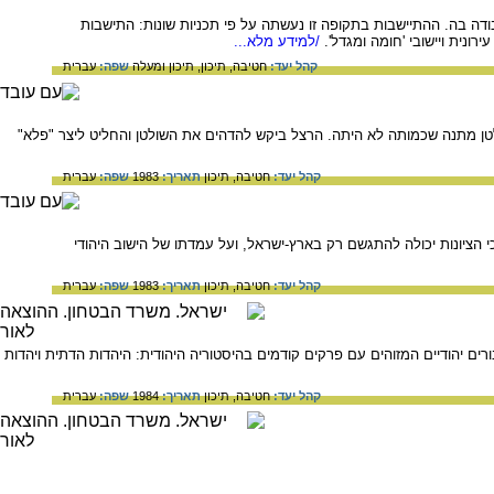
מושבית) בין השנים 1939-1932 ואת חלקה של תנועת העבודה בה. ההתיישבות בתקופה זו נעשתה על פי תכניות שונות: התישבות
נית ויישובי 'חומה ומגדל'.
/למידע מלא...
קהל יעד:
חטיבה,
תיכון,
תיכון ומעלה
שפה:
עברית
ולטן מתנה שכמותה לא היתה. הרצל ביקש להדהים את השולטן והחליט ליצר "פלא"
קהל יעד:
חטיבה,
תיכון
תאריך:
1983
שפה:
עברית
כי הציונות יכולה להתגשם רק בארץ-ישראל, ועל עמדתו של הישוב היהודי
קהל יעד:
חטיבה,
תיכון
תאריך:
1983
שפה:
עברית
רים יהודיים המזוהים עם פרקים קודמים בהיסטוריה היהודית: היהדות הדתית ויהדות
קהל יעד:
חטיבה,
תיכון
תאריך:
1984
שפה:
עברית