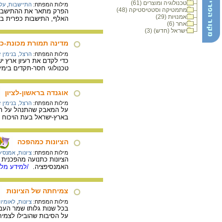
טכנולוגיה ומוצרים (61)
מילות המפתח:
התיישבות
,
עלי
מתמטיקה וסטטיסטיקה (48)
אמנויות (29)
האלף, התישבות כפרית במי
אחר (6)
ישראל (חדש) (3)
מדינה תמורת מכונת-כ
מילות המפתח:
הרצל, בנימין 
כדי לקדם את רעיון ארץ י
טכנולוגי חסר-תקדים בימי
אוגנדה בראשון-לציון
מילות המפתח:
הרצל, בנימין 
על המאבק שהתנהל על תכנית
בארץ-ישראל בעת הויכוח 
הציונות כמהפכה
מילות המפתח:
ציונות
,
אמנסיפצ
הציונות כתנועה מהפכנית א
האמנסיפציה.
/למידע מלא
צמיחתה של הציונות
מילות המפתח:
ציונות
,
לאומיות
בכל שנות גלותו שמר העם 
על הסיבות שהובילו לצמיחת