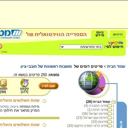
חיפוש לפי:
עמוד הבית
>
פריטים דומים של
מושבות ראשונות של חובבי-ציון
נמצאו:
250 פריטים בנושא זה.
טקסט
תמונה
]
50
[
]
177
[
שנות השלושים והעליה 
עמוד הבית (26)
מדעי החברה (4)
מילות המפתח:
ציונות
,
מפלגת 
מדעי הרוח (1)
הפרק מתאר את חילוקי הדע
מדינת ישראל (36)
יהדות ועם ישראל (23)
מדעים (33)
שנות השלושים והעליה
מדעי כדור-הארץ והיקום (30)