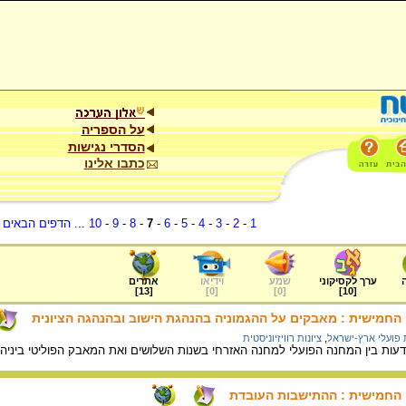
על הספריה
הסדרי נגישות
כתבו אלינו
1
-
2
-
3
-
4
-
5
-
6
-
7
-
8
-
9
-
10
...
הדפים הבאים
.
ערך לקסיקוני
שמע
וידיאו
אתרים
]
13
[
]
0
[
]
0
[
]
10
[
החמישית : מאבקים על ההגמוניה בהנהגת הישוב ובהנהגה הציונית
פועלי ארץ-ישראל
,
ציונות רוויזיוניסטית
ות בין המחנה הפועלי למחנה האזרחי בשנות השלושים ואת המאבק הפוליטי ביניהם 
 החמישית : ההתישבות העובדת