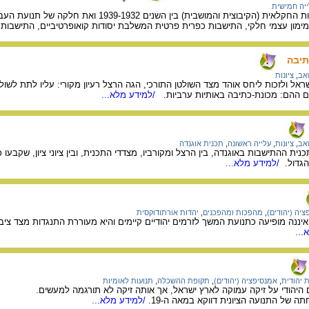
יה חמישית
הפרק מתאר את ההתישבות החקלאית (הקיבוצית וה
מון עצמי חלקי, התישבות כפרית פרטית המשלבת יסודות קואופרטיביים, התישבות עירו
תיבה
זאב
,
ציונות
שראל ולזכות ליחס אוהד מצד השולטן התורכי, הגה הרצל רעיון מקורי: עליו לתת לש
ם ההם: מכונת-כתיבה באותיות ערביות.
/למידע מלא...
זאב
,
ציונות
,
עלייה ראשונה
,
תכנית אוגנדה
 ההתישבות באוגנדה, בין הרצל ומקורביו, מצדדי התכנית, ובין ציוני ציון, שקבעו 
הגדול.
/למידע מלא...
יה (יהודים)
,
מהפכות ומהפכנים
,
יהדות אורתודוקסית
יננה מופיעה כתנועת המשך לזרמים יהודיים קיימים והיא מעוררת התנגדות מצד ציבו
...
 יהודית
,
אמנסיפציה (יהודים)
,
תקופת ההשכלה
,
תנועות לאומיות
היהודי על זיקה עמוקה לארץ ישראל, אך אותה זיקה לא תורגמה למעשים.
ה של התנועה הציונית דווקא במאה ה-19.
/למידע מלא...