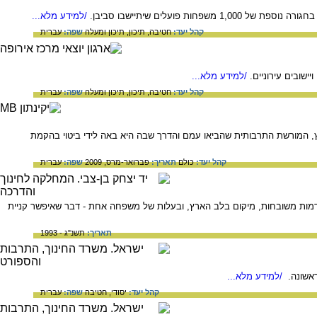
/למידע מלא...
קהל יעד:
חטיבה,
תיכון,
תיכון ומעלה
שפה:
עברית
שובים עירוניים.
/למידע מלא...
קהל יעד:
חטיבה,
תיכון,
תיכון ומעלה
שפה:
עברית
ץ, המורשת התרבותית שהביאו עמם והדרך שבה היא באה לידי ביטוי בהקמת
קהל יעד:
כולם
תאריך:
פברואר-מרס, 2009
שפה:
עברית
 אדמות משובחות, מיקום בלב הארץ, ובעלות של משפחה אחת - דבר שאיפשר קניית
תאריך:
תשנ"ג - 1993
ראשונה.
/למידע מלא...
קהל יעד:
יסודי,
חטיבה
שפה:
עברית