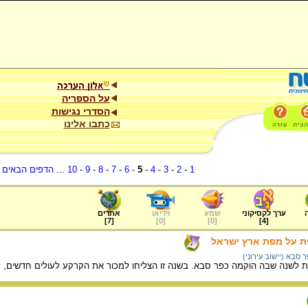
על הספריה
הסדרי נגישות
כתבו אלינו
1
-
2
-
3
-
4
-
5
-
6
-
7
-
8
-
9
-
10
...
הדפים הבאים
.
ערך לקסיקוני
שמע
וידיאו
אתרים
]
7
[
]
0
[
]
0
[
]
4
[
ית על מפת ארץ ישראל
 סבא (יישוב עירוני)