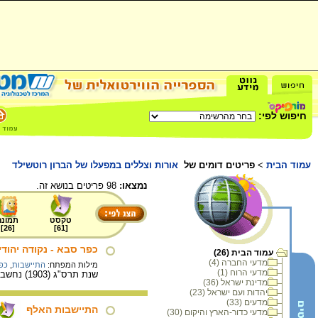
חיפוש לפי:
עמוד הבית
>
פריטים דומים של
אורות וצללים במפעלו של הברון רוטשילד
נמצאו:
98 פריטים בנושא זה.
טקסט
תמונה
]
26
[
]
61
[
כפר סבא - נקודה יהוד
עמוד הבית (26)
מדעי החברה (4)
מילות המפתח:
התיישבות
,
כפר
מדעי הרוח (1)
שנת תרס"ג (1903) נחשבת לשנה שבה הוקמה כפר סבא. בשנה זו הצליחו למכור את הקרקע לעולים חדשים, ליהודים מירושלים ולאיכרי פתח תקווה.
מדינת ישראל (36)
יהדות ועם ישראל (23)
מדעים (33)
התיישבות האלף
מדעי כדור-הארץ והיקום (30)