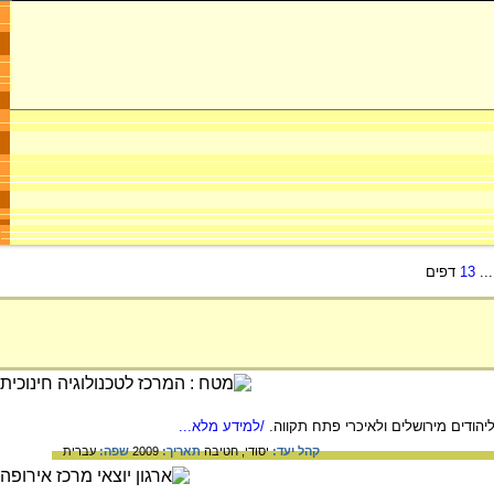
..
13
דפים
/למידע מלא...
קהל יעד:
יסודי,
חטיבה
תאריך:
2009
שפה:
עברית