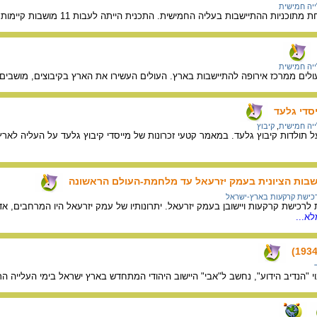
יה חמישית
 בעליה החמישית. התכנית הייתה לעבות 11 מושבות קיימות בחגורה נוספת של 1,000 משפחות פועלים שיתיישבו סביבן.
יה חמישית
ם ממרכז אירופה להתיישבות בארץ. העולים העשירו את הארץ בקיבוצים, מושבים ויי
סדי גלעד
יה חמישית
,
קיבוץ
תולדות קיבוץ גלעד. במאמר קטעי זכרונות של מייסדי קיבוץ גלעד על העליה לאר
שבות הציונית בעמק יזרעאל עד מלחמת-העולם הראשונה
כישת קרקעות בארץ-ישראל
לרכישת קרקעות ויישובן בעמק יזרעאל. יתרונותיו של עמק יזרעאל היו המרחבים,
א...
וי "הנדיב הידוע", נחשב ל"אבי" היישוב היהודי המתחדש בארץ ישראל בימי העלייה ה