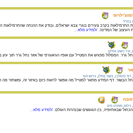
וצ'ילרוס
 בחו"ל
 התרמילאות בקרב צעירים בוגרי צבא ישראלים, ובודק את ההנחה שהתרמילאות 
העיצוב של המדינה.
/למידע מלא...
,
גרר (ישוב עתיק)
ל גרר. המסלול מפגיש את המטייל עם אופיו הגיאוגרפי של אזור נחל גרר תוך עיון 
ור
,
דוד (המלך)
,
בשור (נחל)
,
גירוש הגר
חל הבשור. דף המידע מתאר למטייל מה אפשר לראות כיום באיזור זה, ומשחזר מה 
רטובה
,
נילוס
,
ספורט מים
הכחול שבאתיופיה, בין הגועשים שבנהרות העולם.
/למידע מלא...