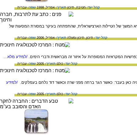
קהל יעד:
חטיבה,
תיכון
תאריך:
אפריל, 1998
שפה:
עברית
היא המשך של הטיילות הארצישראלית, שהתפתחה בעיקר במסורת המסעות של
קהל יעד:
תיכון,
תיכון ומעלה
תאריך:
אפריל, 2006
שפה:
עברית
בפרשיות המקראיות המסופרות על איזור זה מבראשית ודברי הימים.
/למידע מלא...
קהל יעד:
כולם
תאריך:
2005
שפה:
עברית
היה כאן בעבר: כאשר הגר ברחה מפני שרה וכאשר דוד נלחם בעמלקים.
/למידע
קהל יעד:
כולם
תאריך:
2005
שפה:
עברית