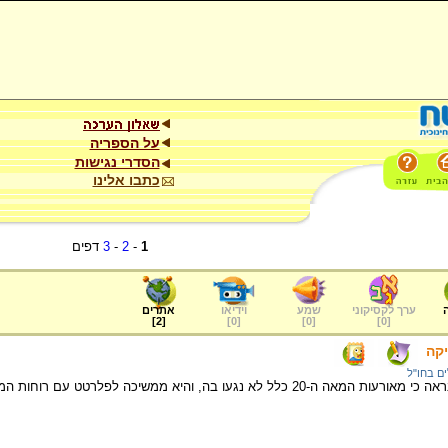
על הספריה
הסדרי נגישות
כתבו אלינו
1
-
2
-
3
דפים
ערך לקסיקוני
שמע
וידיאו
אתרים
]
2
[
]
0
[
]
0
[
]
0
[
יקה
ים בחו"ל
ו בה, והיא ממשיכה לפלרטט עם רוחות המלחינים בכל אחד מאתריה.