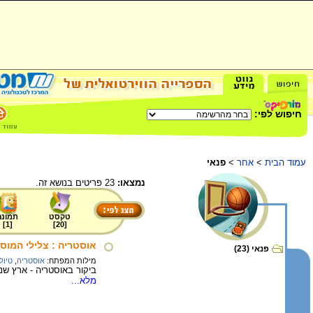
חיפוש לפי:
עמוד הבית
>
אחר
>
פנאי
נמצאו:
23 פריטים בנושא זה.
טקסט
תמונה
]
1
[
]
20
[
אוסטריה : צלילי המוס
פנאי (23)
מילות המפתח:
אוסטריה
,
טיול
ביקור באוסטריה - ארץ שנראה כי מאורעות המאה ה-20 כלל לא נגע
מלא...