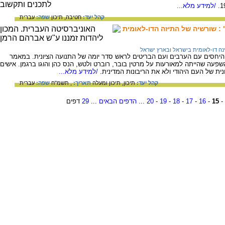
/למידע מלא...
קהל יעד:
חטיבה,
תיכון
שפה:
עברית
 : שורשיה של התיזה הדו-לאומית
נה דו-לאומית בישראל ובארץ ישראל
י 1921 העלו את נושא היחסים עם הערבים ועם הבריטים לראש סדר יומה של התנועה הציונית. במאמר
שפעה שהייתה למאורעות על מרטין בובר, רוברט ולטש, הנס כהן והוגו ברגמן. אישים
ית של העם היהודי ולא את הריבונות המדינית.
/למידע מלא...
קהל יעד:
תיכון,
תיכון ומעלה
תאריך:
, תשמ"ח
שפה:
עברית
-
15
-
16
-
17
-
18
-
19
-
20
...
הדפים הבאים
...
29
דפים