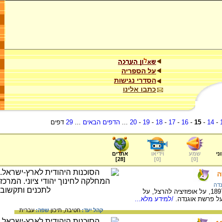
על הספריה
הסדרי נגישות
כתבו אלינו
-
14
-
15
-
16
-
17
-
18
-
19
-
20
...
הדפים הבאים
...
29
דפים
ני
שמע
וידיאו
אתרים
]
28
[
]
0
[
]
0
[
ה
נדה
על התפתחות התנועה הציונית בשנים 1897-1904, על אופוזיציה להרצל, על
ל פרשת אוגנדה.
/למידע מלא...
קהל יעד:
חטיבה,
תיכון
שפה:
עברית