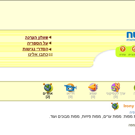
על הספריה
הסדרי נגישות
כתבו אלינו
ערך לקסיקוני
שמע
וידיאו
אתרים
]
2
[
]
0
[
]
0
[
]
0
[
Iron
פיה
מפות: מפות ערים, מפות פיזיות, מפות מבוכים ועוד.
 מפה