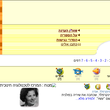
על הספריה
הסדרי נגישות
כתבו אלינו
-
2
-
3
-
4
-
5
-
6
-
7
דפים
ני
שמע
וידיאו
אתרים
]
7
[
]
0
[
]
0
[
ינקרפלד, אנדה
נקרפלד, שכתבה את שיריה בפולנית
ם "עשיו".
/למידע מלא...