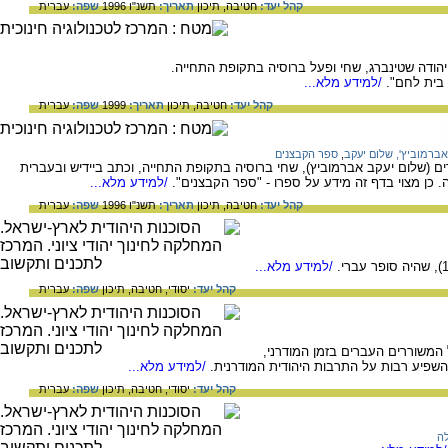
קהל יעד:
חטיבה,
תיכון
תאריך:
תשנ"ו 1996
שפה:
עברית
הודה שטינברג, שחי ופעל ברוסיה בתקופת התחייה.
 בית לחם".
/למידע מלא...
קהל יעד:
חטיבה,
תיכון
תאריך:
1999
שפה:
עברית
אברמוביץ', שלום יעקב
,
ספר הקבצנים
ם (שלום יעקב אברמוביץ), שחי ברוסיה בתקופת התחייה, וכתב ביידיש ובעברית
כן מצוי בדף זה מידע על ספרו - "ספר הקבצנים".
/למידע מלא...
קהל יעד:
חטיבה,
תיכון
תאריך:
תשנ"ו 1996
שפה:
עברית
/למידע מלא...
קהל יעד:
יסודי,
חטיבה,
תיכון
שפה:
עברית
יק (1873-1934)שהיה גדול המשוררים העברים בזמן המודרני,
שפיע רבות על התרבות היהודית המודרנית.
/למידע מלא...
קהל יעד:
יסודי,
חטיבה,
תיכון
שפה:
עברית
לה