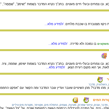
בֵשׁ, ובו צמחים ובעלי חיים מעטים. בתנ"ך נקרא המדבר בשֵׁמות "יְשִׁימוֹן", "שְׁמָמָה", "צִ
ת ניקוז מצטברת בו שכבת מלחים.
/למידע מלא...
בו נמוכה ולא סדירה.
/למידע מלא...
משקעים
בש, ובו צמחים ובעלי-חיים מעטים. בתנ"ך נקרא המדבר בשמות ישימון, שממה, ציה. 
ות, אך הוא מקום רעיית הצאן.
/למידע מלא...
ר
,
גיאולוגיה
,
מדבר
ו; מהו מדבר? מהן השינויים שעבר ועדיין עובר המדבר ומה הקשר עם "אפקט החממה
ורות המים
מדבר
,
עננים
,
טיהור שפכים
,
מעינות
,
גשמים
,
התפלת מים
,
אקוויפר
,
מקורות מים עיליים
נו - הים, על הסיבה להבדלים בכמויות הגשם במקומות שונים, על "צל הגשם", על 