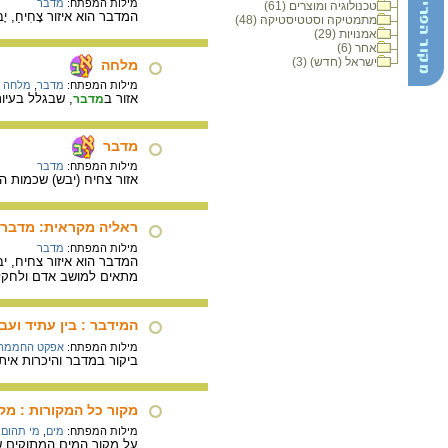
מילות המפתח:
מדבר
טכנולוגיה ומוצרים (61)
המדבר הוא איזור צָחִיחַ, יָ
מתמטיקה וסטטיסטיקה (48)
אמנויות (29)
אחר (6)
ישראל (חדש) (3)
מלחה
מילות המפתח:
מדבר
,
מלחה
אזור ב
, שבגלל בעיו
מדבר
מדבר
מילות המפתח:
מדבר
אזור צחיח (יבש) שכמות ה
ראליה מקראית: מדבר
מילות המפתח:
מדבר
המדבר הוא איזור צחיח, י
מתאים למושב אדם ולחקלא
המידבר : בין עתיד ועב
מילות המפתח:
אפקט החממה
ביקור במדבר והיכרות אית
מקור כל המקורות : מק
מילות המפתח:
מים
,
מי תהום
,
על מקור המים המתוקים של