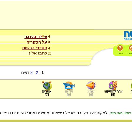
על הספריה
הסדרי נגישות
כתבו אלינו
1
-
2
-
3
דפים
ערך לקסיקוני
שמע
וידיאו
אתרים
]
7
[
]
0
[
]
0
[
]
5
[
. למקום זה הגיעו בני ישראל ביציאתם ממצרים אחרי חציית ים סוף: מרפיד
בחצי האי סיני