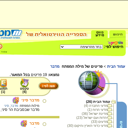
חיפוש לפי:
עמוד הבית
>
פריטים של מילת המפתח
מדבר
נמצאו:
19 פריטים
בכל המאגר.
טקסט
תמונה
]
1
[
]
6
[
מדבר סיני
עמוד הבית (26)
מדעי החברה (4)
מילות המפתח:
מדבר
,
סיני
מדבר שבסביבת הר סיני,
מדעי הרוח (1)
מדינת ישראל (36)
יהדות ועם ישראל (23)
מדעים (33)
מדבר
מדעי כדור-הארץ והיקום (30)