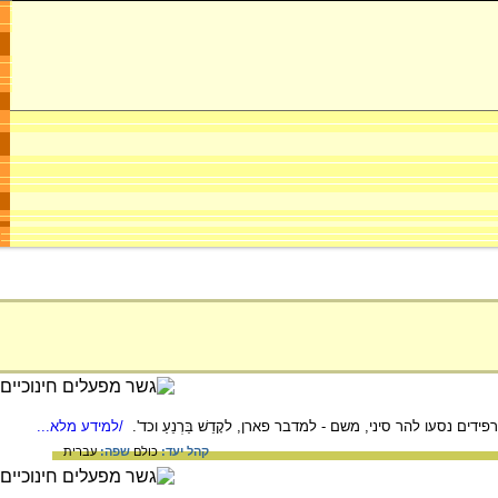
ים נסעו להר סיני, משם - למדבר פארן, לקָדֵשׁ בַּרְנֵעַ וכד'.
/למידע מלא...
קהל יעד:
כולם
שפה:
עברית