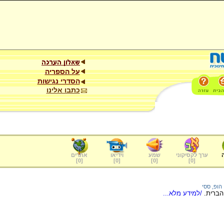
על הספריה
הסדרי נגישות
כתבו אלינו
ערך לקסיקוני
שמע
וידיאו
אתרים
]
0
[
]
0
[
]
0
[
]
0
[
הופ, ססי
הברית.
/למידע מלא...