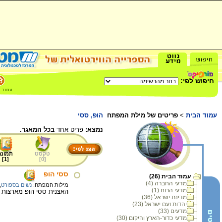
חיפוש לפי:
עמוד הבית
>
פריטים של מילת המפתח
הופ, ססי
נמצא:
פריט אחד
בכל המאגר.
טקסט
תמונה
]
1
[
]
0
[
ססי הופ
עמוד הבית (26)
מדעי החברה (4)
מילות המפתח:
נשים בספורט
,
מדעי הרוח (1)
האצנית ססי הופ מארצות 
מדינת ישראל (36)
יהדות ועם ישראל (23)
מדעים (33)
מדעי כדור-הארץ והיקום (30)