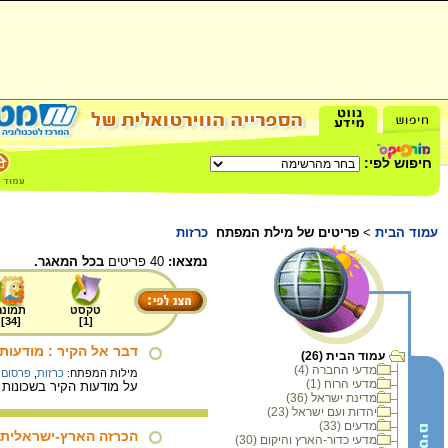
חיפוש לפי:
עמוד הבית
>
פריטים של מילת המפתח
כרזות
נמצאו:
40 פריטים
בכל המאגר.
טקסט
תמונה
]
34
[
]
1
[
דבר אל הקיר : מודעות
עמוד הבית (26)
מדעי החברה (4)
מילות המפתח:
כרזות
,
פרסום 
מדעי הרוח (1)
על מודעות הקיר בשכונות 
מדינת ישראל (36)
יהדות ועם ישראל (23)
מדעים (33)
הכרזה הארץ-ישראלית
מדעי כדור-הארץ והיקום (30)