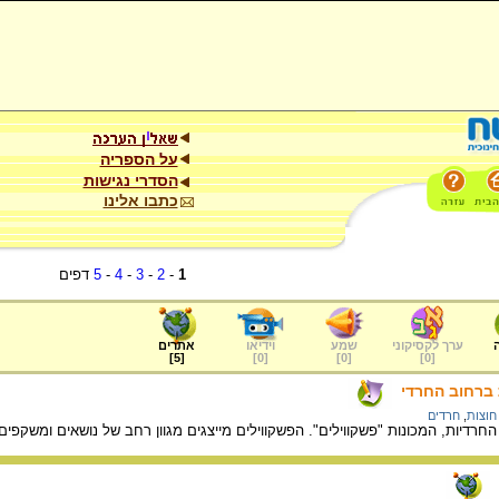
על הספריה
הסדרי נגישות
כתבו אלינו
1
-
2
-
3
-
4
-
5
דפים
ערך לקסיקוני
שמע
וידיאו
אתרים
]
5
[
]
0
[
]
0
[
]
0
[
 ברחוב החרדי
חוצות
,
חרדים
החרדיות, המכונות "פשקווילים". הפשקווילים מייצגים מגוון רחב של נושאים ומשקפ