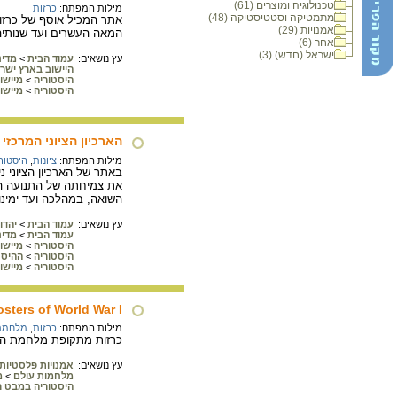
טכנולוגיה ומוצרים (61)
מילות המפתח:
כרזות
מתמטיקה וסטטיסטיקה (48)
אתר המכיל אוסף של כרזות
אמנויות (29)
המאה העשרים ועד שנותיה 
אחר (6)
ישראל (חדש) (3)
עץ נושאים:
עמוד הבית
>
מדינ
היישוב בארץ ישר
היסטוריה
>
מיישו
היסטוריה
>
מיישו
הארכיון הציוני המרכזי
מילות המפתח:
ציונות
,
היסטור
באתר של הארכיון הציוני 
את צמיחתה של התנועה הצי
השואה, במהלכה ועד ימינו
עץ נושאים:
עמוד הבית
>
יהדו
עמוד הבית
>
מדינ
היסטוריה
>
מיישו
היסטוריה
>
ההיסט
היסטוריה
>
מיישו
sters of World War I
מילות המפתח:
כרזות
,
מלחמת 
כרזות מתקופת מלחמת העו
עץ נושאים:
אמנויות פלסטיות
מלחמות עולם
>
מ
היסטוריה במבט ר