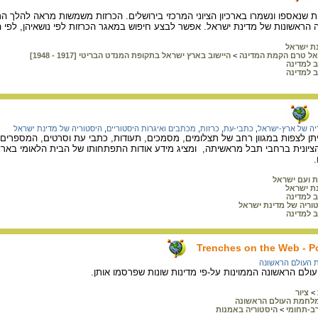
 שנאספו ונשמרו בארכיון הציוני המרכזי בירושלים. הכרזות משמשות מראה להלך הר
הראשונות של מדינת ישראל. אפשר לבצע חיפוש במאגר הכרזות לפי נושאיהן, לפי ה
ת ישראל
אל טרם הקמת המדינה
>
היישוב בארץ ישראל בתקופת המנדט הבריטי [1917 - 1948]
ב למדינה
ב למדינה
יה של ארץ-ישראל
,
כתבי-עת
,
כרזות
,
מכתבים ואיגרות היסטוריים
,
היסטוריה של מדינת ישראל
ניתן לצפות במגוון רחב של תצלומים, מסמכים, תעודות, כתבי עת וסרטים, המספרי
ונית ברחבי תבל מראשיתה, ומציג מידע אודות התפתחותו של הבית הלאומי בארץ י
.
ת ועם ישראל
ת ישראל
ב למדינה
וריה של מדינת ישראל
ב למדינה
Trenches on the Web - Po
העולם הראשונה
לם הראשונה הממוינות על-פי מדינות שונות שפרסמו אותן.
>
ציור
לחמת העולם הראשונה
ב-תחומי
>
היסטוריה באמנות