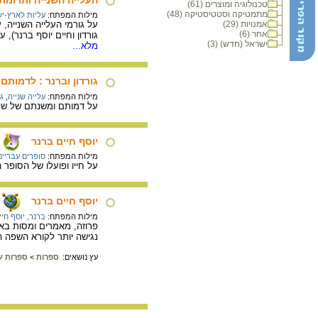
טכנולוגיה ומוצרים (61)
מתמטיקה וסטטיסטיקה (48)
מילות המפתח:
עליות לארץ-י
אמנויות (29)
על גורמי העלייה השנייה, ע
אחר (6)
גורדון וחיים יוסף ברנר),
ישראל (חדש) (3)
מלא...
גורדון וברנר : לדמותם
מילות המפתח:
עלייה שנייה
,
גו
על דמותם ומשנתם של שני ה
יוסף חיים ברנר
מילות המפתח:
סופרים עבריים
על חייו ופועלו של הסופר 
יוסף חיים ברנר
מילות המפתח:
ברנר, יוסף חיי
פרוזה, מאמרים ומסות בא
נגישה יותר לקורא השפה 
עץ נושאים:
ספרות
>
ספרות ע