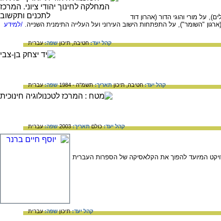
), על מורי והוגי הדור (אהרון דוד
רגון "השומר"), על התפתחות הישוב העירוני ועל העלייה התימנית השנייה.
/למידע
קהל יעד:
חטיבה,
תיכון
שפה:
עברית
קהל יעד:
חטיבה,
תיכון
תאריך:
תשמ"ה - 1984
שפה:
עברית
קהל יעד:
כולם
תאריך:
2003
שפה:
עברית
רויקט המיועד להפוך את הקלאסיקה של הספרות העברית
קהל יעד:
תיכון
שפה:
עברית