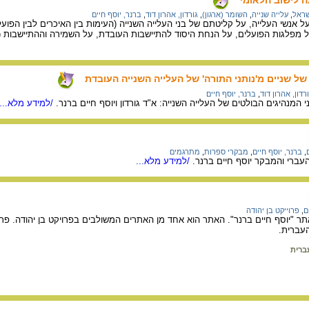
שראל
,
עלייה שנייה
,
השומר (ארגון)
,
גורדון, אהרון דוד
,
ברנר, יוסף חיים
ל אנשי העלייה, על קליטתם של בני העלייה השנייה (העימות בין האיכרים לבין הפועלים
 על מפלגות הפועלים, על הנחת היסוד להתיישבות העובדת, על השמירה וההתיישבות (א
 של שניים מ'נותני התורה' של העלייה השנייה העובדת
רדון, אהרון דוד
,
ברנר, יוסף חיים
מנהיגים הבולטים של העלייה השנייה: א"ד גורדון ויוסף חיים ברנר.
/למידע מלא...
,
ברנר, יוסף חיים
,
מבקרי ספרות
,
מתרגמים
העברי והמבקר יוסף חיים ברנר.
/למידע מלא...
ם
,
פרוייקט בן יהודה
תר "יוסף חיים ברנר". האתר הוא אחד מן האתרים המשולבים בפרויקט בן יהודה. פ
העברית.
ברית