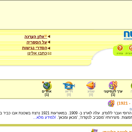
על הספריה
הסדרי נגישות
כתבו אלינו
ערך לקסיקוני
שמע
וידיאו
אתרים
]
1
[
]
0
[
]
0
[
]
1
[
ם
יליד רוסיה. ערק מן הצבא הרוסי ועבר ללונדון
צות. מיצירותיו 'מסביב לנקודה', 'מכאן ומכאן'.
/למידע מלא...
ה לישוב הלאומי