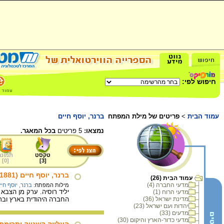
חיפוש לפי:
עמוד הבית
>
פריטים של מילת המפתח
ברנר, יוסף חיים
נמצאו:
5 פריטים
בכל המאגר.
טקסט
תמונה
]
0
[
]
3
[
ברנר, יוסף חיים (1881 - 1921)
עמוד הבית (26)
מדעי החברה (4)
מילות המפתח:
ברנר, יוסף חיי
מדעי הרוח (1)
מדינת ישראל (36)
החברה היהודית בארץ ובתפו
יהדות ועם ישראל (23)
מדעים (33)
מדעי כדור-הארץ והיקום (30)
העלייה השנייה ותרומת