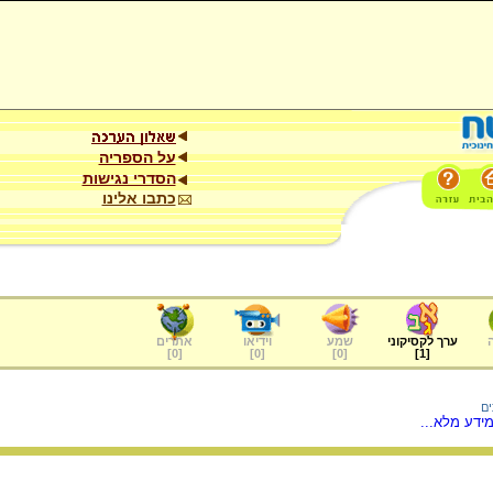
על הספריה
הסדרי נגישות
כתבו אלינו
ערך לקסיקוני
שמע
וידיאו
אתרים
]
0
[
]
0
[
]
0
[
]
1
[
ים
ידע מלא...