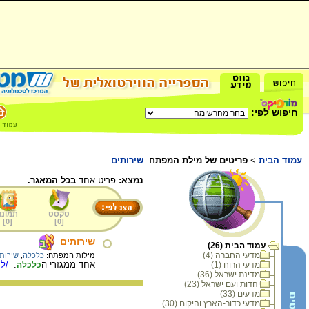
חיפוש לפי:
עמוד הבית
>
פריטים של מילת המפתח
שירותים
נמצא:
פריט אחד
בכל המאגר.
טקסט
תמונה
]
0
[
]
0
[
שירותים
עמוד הבית (26)
מדעי החברה (4)
מילות המפתח:
כלכלה
,
שירות
אחד ממגזרי ה
.
/למ
מדעי הרוח (1)
כלכלה
מדינת ישראל (36)
יהדות ועם ישראל (23)
מדעים (33)
מדעי כדור-הארץ והיקום (30)