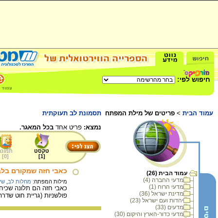
חיפוש לפי:
עמוד הבית
>
פריטים של מילת המפתח
תסמונת לב תעוקתית
נמצא:
פריט אחד
בכל המאגר.
טקסט
תמונה
]
0
[
]
1
[
כאבי חזה שמקורם בלב
עמוד הבית (26)
מדעי החברה (4)
מילות המפתח:
מחלות לב
,
שיט
מדעי הרוח (1)
כאבי חזה הם תלונה שכיח
מדינת ישראל (36)
פולשניות (גריית חוט שדרה
יהדות ועם ישראל (23)
מדעים (33)
מדעי כדור-הארץ והיקום (30)