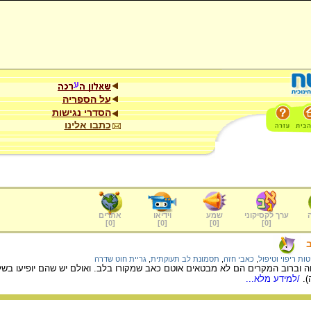
על הספריה
הסדרי נגישות
כתבו אלינו
ערך לקסיקוני
שמע
וידיאו
אתרים
]
0
[
]
0
[
]
0
[
]
0
[
ות ריפוי וטיפול
,
כאבי חזה
,
תסמונת לב תעוקתית
,
גריית חוט שדרה
ה וברוב המקרים הם לא מבטאים אוטם כאב שמקורו בלב. ואולם יש שהם יופיעו בשל
).
/למידע מלא...