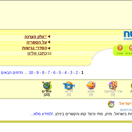
על הספריה
הסדרי נגישות
כתבו אלינו
1
-
2
-
3
-
4
-
5
-
6
-
7
-
8
-
9
-
10
...
הדפים הבאים
.
ערך לקסיקוני
שמע
וידיאו
אתרים
]
23
[
]
0
[
]
0
[
]
0
[
בישראל
ת דתיות
 בישראל; מיהן, מתי וכיצד קמו והקשרים ביניהן.
/למידע מלא...