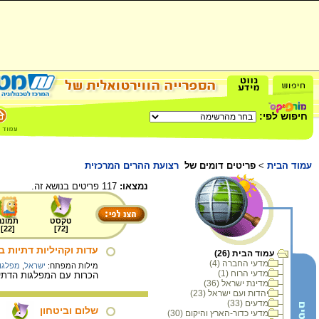
חיפוש לפי:
עמוד הבית
>
פריטים דומים של
רצועת ההרים המרכזית
נמצאו:
117 פריטים בנושא זה.
טקסט
תמונה
]
22
[
]
72
[
עדות וקהיליות דתיות 
עמוד הבית (26)
מדעי החברה (4)
מילות המפתח:
ישראל
,
מפלגו
מדעי הרוח (1)
הכרות עם המפלגות הדתיות
מדינת ישראל (36)
יהדות ועם ישראל (23)
מדעים (33)
שלום וביטחון
מדעי כדור-הארץ והיקום (30)