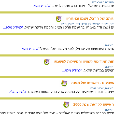
והחברה הישראלית
פת במדינת ישראל? - אהוד ברק מנסה להשיב.
/למידע מלא...
תם של הרצל, ויצמן ובן-גוריון
זאב
,
ציונות
,
ישראל
,
בן-גוריון, דוד
,
וייצמן, חיים
וייצמן ודוד בן-גוריון בהגשמת הרעיון הציוני והקמת מדינת ישראל.
/למידע מלא...
האישה
הצהרת העצמאות של ישראל, לגבי מעמדה של האישה?
/למידע מלא...
ת המודעות לשוויון והפעילות להשגתו
האישה
 המינים במדינת ישראל.
/למידע מלא...
השבעים - ראשיתו של מפנה
האישה
,
ארגוני נשים
 המינים בחברה הישראלית- על המפנה שחל החל משנות השבעים.
/למידע מלא...
ישה לקראת שנת 2000
האישה
 המינים בחברה הישראלית בשנות האלפיים - מצבן של נשים עובדות, נשים בצה"ל ויח