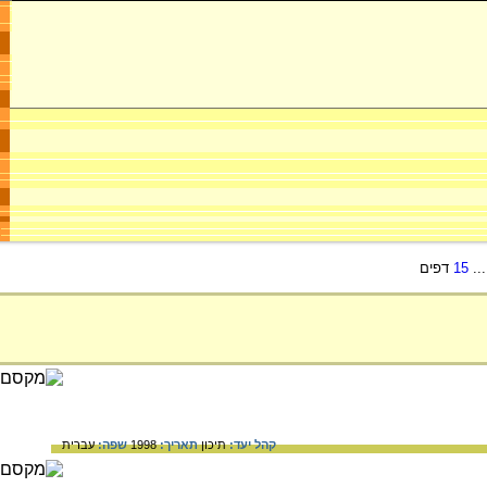
..
15
דפים
קהל יעד:
תיכון
תאריך:
1998
שפה:
עברית