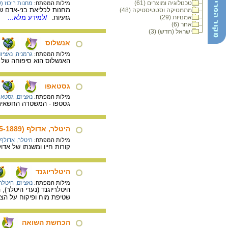
טכנולוגיה ומוצרים (61)
מילות המפתח:
מחנות ריכוז (
מחנות לכליאת בני-אדם שה
מתמטיקה וסטטיסטיקה (48)
אמנויות (29)
גזעיות.
/למידע מלא...
אחר (6)
ישראל (חדש) (3)
אנשלוס
מילות המפתח:
גרמניה
,
נאציז
האנשלוס הוא סיפוחה של אוסטריה 
גסטאפו
מילות המפתח:
נאציזם
,
גסטאפ
גסטפו - המשטרה החשאית 
היטלר, אדולף (1945-1889)
מילות המפתח:
היטלר, אדולף
קורות חייו ומשנתו של אדו
היטלריוגנד
מילות המפתח:
נאציזם
,
היטלרי
היטלריוגנד (נערי היטלר)
שטיפת מוח ופיקוח על הצע
הכחשת השואה