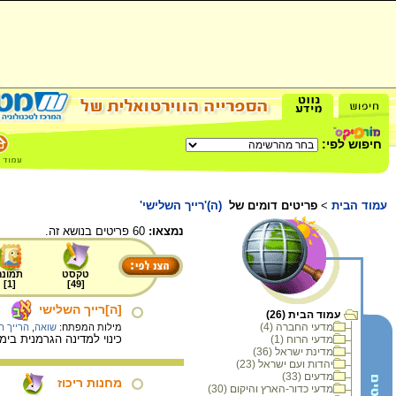
חיפוש לפי:
עמוד הבית
>
פריטים דומים של
(ה)'רייך השלישי'
נמצאו:
60 פריטים בנושא זה.
טקסט
תמונה
]
1
[
]
49
[
[ה]רייך השלישי
עמוד הבית (26)
מדעי החברה (4)
מילות המפתח:
שואה
,
הרייך ה
כינוי למדינה הגרמנית בי
מדעי הרוח (1)
מדינת ישראל (36)
יהדות ועם ישראל (23)
מדעים (33)
מחנות ריכוז
מדעי כדור-הארץ והיקום (30)