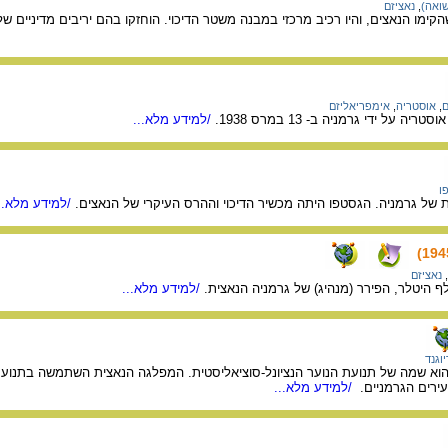
שואה)
,
נאציזם
קימו הנאצים, והיו רכיב מרכזי במבנה משטר הדיכוי. הוחזקו בהם יריבים מדיניים 
ם
,
אוסטריה
,
אימפריאליזם
על ידי גרמניה ב- 13 במרס 1938.
/למידע מלא...
ו
של גרמניה. הגסטפו היתה מכשיר הדיכוי וההרס העיקרי של הנאצים.
/למידע מלא..
,
נאציזם
לף היטלר, הפירר (מנהיג) של גרמניה הנאצית.
/למידע מלא...
וגנד
, הוא שמה של תנועת הנוער הנציונל-סוציאליסטית. המפלגה הנאצית השתמשה בתנועת 
ירים הגרמניים.
/למידע מלא...