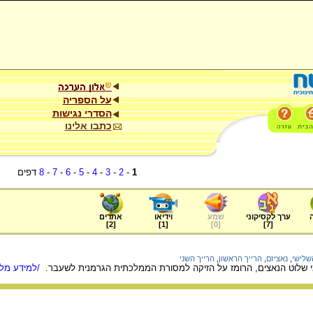
על הספריה
הסדרי נגישות
כתבו אלינו
1
-
2
-
3
-
4
-
5
-
6
-
7
-
8
דפים
ערך לקסיקוני
שמע
וידיאו
אתרים
]
2
[
]
1
[
]
0
[
]
7
[
שלישי
,
נאציזם
,
הרייך הראשון
,
הרייך השני
מי שלוט הנאצים, הרומז על הזיקה למסורת הממלכתית הגרמנית לשעבר.
/למידע מלא