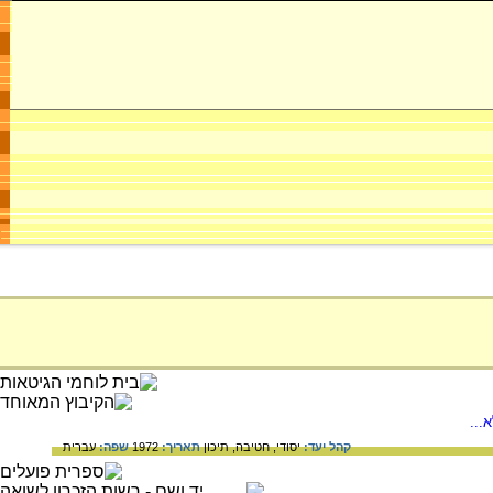
...
קהל יעד:
יסודי,
חטיבה,
תיכון
תאריך:
1972
שפה:
עברית