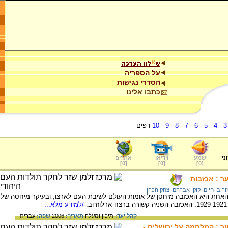
על הספריה
הסדרי נגישות
כתבו אלינו
3
-
4
-
5
-
6
-
7
-
8
-
9
-
10
דפים
ני
שמע
וידיאו
אתרים
]
0
[
]
0
[
]
0
[
ר : אכזבות
ורוב, חיים
,
קוק, אברהם יצחק הכהן
 האחת היא האכזבה מיחסן של אומות העולם לשיבת העם לארצו, ובעיקר מיחסה של
/למידע מלא...
קהל יעד:
תיכון ומעלה
תאריך:
2006
שפה:
עברית
ער : המלחמה על ירושלים -