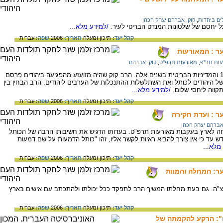
ים ביהדות
,
קוק, אברהם יצחק הכהן
ל יחסם של שלטונות המנדט הבריטי לעיר.
/למידע מלא...
קהל יעד:
תיכון ומעלה
תאריך:
2006
שפה:
עברית
ער : המאורעות
עות תר"פ
,
מאורעות תרפ"ט
,
קוק, אברהם
תיואר הפרעות של הערבים בשנים 1929-1921 והמדיניות הבריטית בשנים אלה. הרב קוק שהיה מזועזע מהפגיעה ביהודים פרסם
 היהודים לכותל ואת השתלשלות ההתנכלות של הערבים ליהודים. הרב הבחין בין
תקווה ליחסי שלום.
/למידע מלא...
קהל יעד:
תיכון ומעלה
תאריך:
2006
שפה:
עברית
ער : ועדת חקירה
אברהם יצחק הכהן
חה לארץ בעקבות מאורעות תרפ"ט. בעדותו הדגיש את חשיבותו הרבה של הכותל
ש עד כי אין צורך להביא ראיות לקשר אליו, זהו "כותל הדמעות על שם דמעות
מלא...
קהל יעד:
תיכון ומעלה
תאריך:
2006
שפה:
עברית
ער: המחלה והמוות
רצ"ה. גם בעת מחלתו המשיך הרב לתפקד ככל יכולתו ולהתכתב עם אישים בארץ
קהל יעד:
תיכון ומעלה
תאריך:
2006
שפה:
עברית
ם": הרקע להקמתה של