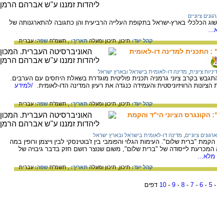
גונים ציוניים
וג הכלכלי בארץ-ישראל בתקופת העלייה הרביעית והן כתגובה להתארגנותה של
..
קהל יעד:
תיכון,
תיכון ומעלה
תאריך:
, תשמ"ח
שפה:
עברית
 : התכנית למדינה דו-לאומית
יניות ציונית
,
מדינה דו-לאומית בישראל ובארץ ישראל
החלה להתגבש בקרב ציוני גרמניה תכנית פוליטית מוגדרת בשאלת היחסים עם הערבים.
יונות הרוויזיוניסטית והעמידה כנגדה את רעיון המדינה הדו-לאומית.
/למידע
קהל יעד:
תיכון,
תיכון ומעלה
תאריך:
, תשמ"ח
שפה:
עברית
 הקונגרס הציוני הי"ד והקמת
ארגונים ציוניים
,
מדינה דו-לאומית בישראל ובארץ ישראל
מת "ברית שלום". העימות הגלוי והפומבי בין ז'בוטינסקי לבין וייצמן ורופין במה
מכרעת לייסודה של "ברית שלום", משום שנוצר רושם חזק בדבר גיבויה של
מלא...
קהל יעד:
תיכון,
תיכון ומעלה
תאריך:
, תשמ"ח
שפה:
עברית
5
-
6
-
7
-
8
-
9
-
10
דפים