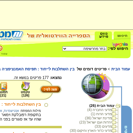
חיפוש לפי:
עמוד הבית
>
פריטים דומים של
בין השתלבות לייחוד : תפיסת האמנציפציה 
נמצאו:
177 פריטים בנושא זה.
טקסט
תמונה
]
21
[
]
126
[
בין השתלבות לייחוד : 
עמוד הבית (26)
מדעי החברה (4)
מילות המפתח:
אנטישמיות
,
אר
מדעי הרוח (1)
בתקופת רפובלקת וימאר חיו
מדינת ישראל (36)
שהיו עד אז סגורים בפני 
יהדות ועם ישראל (23)
מדעים (33)
מדעי כדור-הארץ והיקום (30)