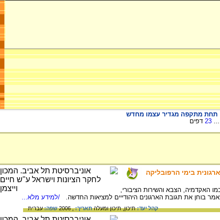
וט תחת מתקפה מגדיר עצמו מחדש
..
23
דפים
רגונית בימי הרפובליקה
כמו האקדמיה, הצבא והשירות הציבורי,
המאמר בוחן את תגובת הארגונים היהודייים למציאות החדשה.
/למידע מלא...
קהל יעד:
תיכון,
תיכון ומעלה
תאריך:
, 2006
שפה:
עברית