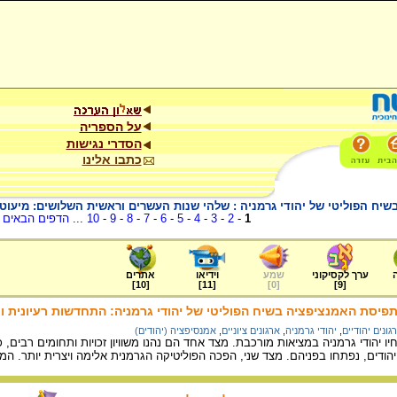
על הספריה
הסדרי נגישות
כתבו אלינו
בשיח הפוליטי של יהודי גרמניה : שלהי שנות העשרים וראשית השלושים: מיע
1
-
2
-
3
-
4
-
5
-
6
-
7
-
8
-
9
-
10
...
הדפים הבאים
.
ערך לקסיקוני
שמע
וידיאו
אתרים
]
10
[
]
11
[
]
0
[
]
9
[
תפיסת האמנציפציה בשיח הפוליטי של יהודי גרמניה: התחדשות רעיונית וא
גונים יהודיים
,
יהודי גרמניה
,
ארגונים ציוניים
,
אמנסיפציה (יהודים)
 יהודי גרמניה במציאות מורכבת. מצד אחד הם נהנו משוויון זכויות ותחומים רבים, 
היהודים, נפתחו בפניהם. מצד שני, הפכה הפוליטיקה הגרמנית אלימה ויצרית יותר. 