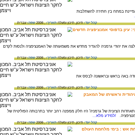
אפייינת במתח בין חתירה להשתלבות
קהל יעד:
תיכון,
תיכון ומעלה
תאריך:
, 2006
שפה:
עברית
: עיון בדפוסי אמנציפציה חדשים
יהודי גרמניה' (ה-Reichsvertretung) בספטמבר 1933. עליית הנאציזם אילצה את יהודי גרמניה להגדיר מחדש את משמעותה של האמנציפציה ולנסות לקדם
קהל יעד:
תיכון,
תיכון ומעלה
תאריך:
, 2006
שפה:
עברית
רחים הגרמנים בני האמונה היהודית' (ה-Central Verein). הקמת האגודה באה בראש ובראשונה לבסס את
קהל יעד:
תיכון,
תיכון ומעלה
תאריך:
, 2006
שפה:
עברית
היהודית וראשיתו של המאבק
 המרכזית של האזרחים הגרמנים בני האמונה היהודית' (ה-Central Verein) ב- 1893 ושל 'ההתאחדות הציונית של גרמניה' היו חלק ממפנה רחב יותר בתרבותה הפוליטית של
מנציפציה.
/למידע מלא...
קהל יעד:
תיכון,
תיכון ומעלה
תאריך:
, 2006
שפה:
עברית
תחת אש : בימי מלחמת העולם