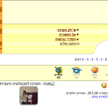
על הספריה
הסדרי נגישות
כתבו אלינו
1
-
2
-
3
-
4
-
5
-
6
דפים
ני
שמע
וידיאו
אתרים
]
5
[
]
0
[
]
0
[
על יום הנערה הראשון בכפר סבא שהתקיים בתאריך 28.5.08. האירוע התקיים
למידע מלא...