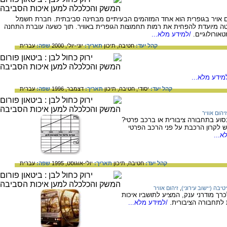
שמל אימצה, עוד בשנת 1982, זיהום אויר בגופרית הוא אחד המזהמים הבעיתיים מבחינה סביבתית. חברת חשמל
טה מיועדת להפחית את רמות תחמוצות הגופרית באוויר. תוך כשעה עוברת התחנה
ורולוגיים.
/למידע מלא...
קהל יעד:
חטיבה,
תיכון
תאריך:
יוני-יולי, 2000
שפה:
עברית
מידע מלא...
קהל יעד:
יסודי,
חטיבה,
תיכון
תאריך:
דצמבר, 1996
שפה:
עברית
זיהום אוויר
נסוע בתחבורה ציבורית או ברכב פרטי?
יש לקרון הרכבת על פני הרכב הפרטי
א...
קהל יעד:
חטיבה,
תיכון
תאריך:
יולי-אוגוסט, 1995
שפה:
עברית
טיבה (יישוב עירוני)
,
זיהום אוויר
רך מודרני ענק, המציע לתושביו איכות
לתחבורה הציבורית.
/למידע מלא...