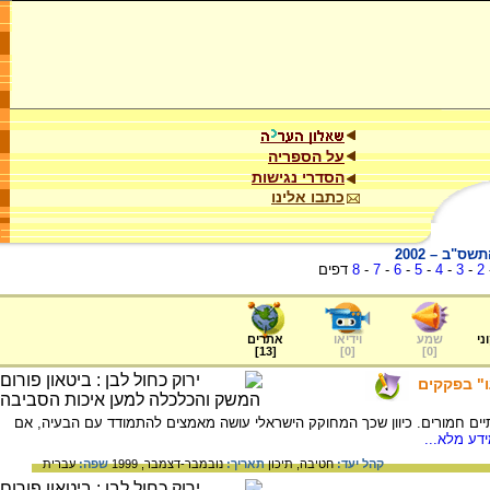
על הספריה
הסדרי נגישות
כתבו אלינו
"ב – 2002
2
-
3
-
4
-
5
-
6
-
7
-
8
דפים
ני
שמע
וידיאו
אתרים
]
13
[
]
0
[
]
0
[
" בפקקים
תיים חמורים. כיוון שכך המחוקק הישראלי עושה מאמצים להתמודד עם הבעיה, אם
דע מלא...
קהל יעד:
חטיבה,
תיכון
תאריך:
נובמבר-דצמבר, 1999
שפה:
עברית