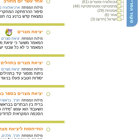
אחד עשר יום מחורב
טכנולוגיה ומוצרים (61)
מתמטיקה וסטטיסטיקה (48)
מילות המפתח:
ארכיאולוגיה 
אמנויות (29)
סיפור ההרפתקה המחקרית 
אחר (6)
נמצאת קדש ברנע בה חנו
ישראל (חדש) (3)
יציאת מצרים
מילות המפתח:
יציאת מצרים
המאמר כי לא כל שבטי ישר
יציאת מצרים בתהלים ק
מילות המפתח:
יציאת מצרים
ניתוח מזמור קיד בתהילי
יסודות הטבע פעלו בניגוד
יציאת מצרים בספר ב
מילות המפתח:
תנ"ך. בראשית
ברית בין הבתרים בבראשית
השעבוד הוא עונש "מידה כ
הסכמה המקראית לנדודים 
התייחסות ליציאת מצר
מילות המפתח:
תנ"ך. מלכים
,