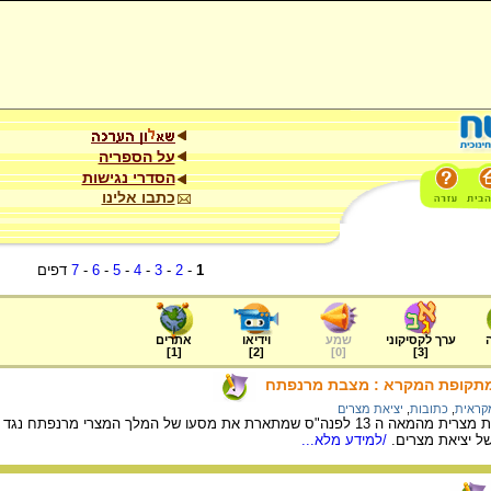
על הספריה
הסדרי נגישות
כתבו אלינו
1
-
2
-
3
-
4
-
5
-
6
-
7
דפים
ערך לקסיקוני
שמע
וידיאו
אתרים
]
1
[
]
2
[
]
0
[
]
3
[
 מתקופת המקרא : מצבת מרנפתח
מקראית
,
כתובות
,
יציאת מצרים
מצבת מרנפתח היא כתובת מצרית מהמאה ה 13 לפנה"ס שמתארת את מסעו של המל
ל יציאת מצרים.
/למידע מלא...