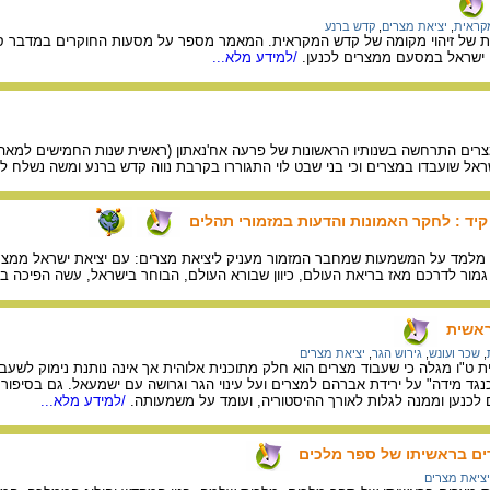
מקראית
,
יציאת מצרים
,
קדש ברנע
של זיהוי מקומה של קדש המקראית. המאמר מספר על מסעות החוקרים במדבר סיני 
 ישראל במסעם ממצרים לכנען.
/למידע מלא...
אל שועבדו במצרים וכי בני שבט לוי התגוררו בקרבת נווה קדש ברנע ומשה נשלח ל
יד : לחקר האמונות והדעות במזמורי תהלים
ם מלמד על המשמעות שמחבר המזמור מעניק ליציאת מצרים: עם יציאת ישראל ממצרי
 גמור לדרכם מאז בריאת העולם, כיוון שבורא העולם, הבוחר בישראל, עשה הפיכה ב
ראשית
,
שכר ועונש
,
גירוש הגר
,
יציאת מצרים
 ט"ו מגלה כי שעבוד מצרים הוא חלק מתוכנית אלוהית אך אינה נותנת נימוק לשעב
נגד מידה" על ירידת אברהם למצרים ועל עינוי הגר וגרושה עם ישמעאל. גם בסיפור
לכנען וממנה לגלות לאורך ההיסטוריה, ועומד על משמעותה.
/למידע מלא...
ים בראשיתו של ספר מלכים
יציאת מצרים