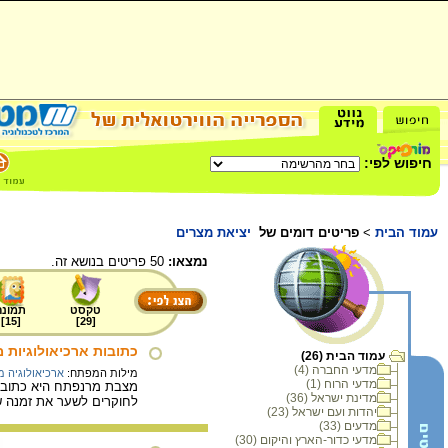
חיפוש לפי:
עמוד הבית
>
פריטים דומים של
יציאת מצרים
נמצאו:
50 פריטים בנושא זה.
טקסט
תמונה
]
15
[
]
29
[
כתובות ארכיאולוגיות
עמוד הבית (26)
מדעי החברה (4)
מילות המפתח:
ארכיאולוגיה 
מדעי הרוח (1)
מדינת ישראל (36)
לחוקרים לשער את זמנה ש
יהדות ועם ישראל (23)
מדעים (33)
מדעי כדור-הארץ והיקום (30)