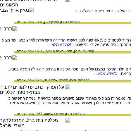
ועל הויכוחים בינהם בשאלה היכן
קהל יעד:
תיכון
תאריך:
קיץ, 1988
שפה:
עברית
המאמר משער כי יציאת מצרים התרחשה בשנותיו הראשונות של פרעה אח'נאתון (ראשית שנות החמישים למאה הי"ד לפסה"נ) כ 40-35 שנה לפני ראשית החדירה הישראלית לארץ כנען. עוד מציע
התחנך בבית פרעה על ידי בני שבטו.
/למידע מלא...
קהל יעד:
תיכון,
תיכון ומעלה
תאריך:
, 1961
שפה:
עברית
ם חלה הפיכה במצבו של העם. נוכח הפיכה זו בהיסטוריה חלה הפיכה בטבע.
בריאה.
/למידע מלא...
קהל יעד:
תיכון
תאריך:
אפריל-יוני, 1982
שפה:
עברית
וד. מאמר זה מציע כי מאחורי עיצוב סיפורים בספר בראשית עומדת התפישה כי
 מכירת יוסף יש רמז לכך שארוע הוא עונש על חטא אבות. כן מציג המאמר את
קהל יעד:
תיכון
תאריך:
אוגוסט, 1987
שפה:
עברית