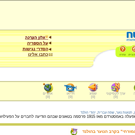
על הספריה
הסדרי נגישות
כתבו אלינו
ערך לקסיקוני
שמע
וידיאו
אתרים
]
0
[
]
0
[
]
0
[
]
0
[
,
תנועות נוער
,
שפה עברית
,
יהודי הולנד
רים על הפעילויות והחוגים שקיימה ויזמה תחרויות לעידוד הכתיבה בשפה העברית.
מזרחי" בקרב הנוער בהולנד