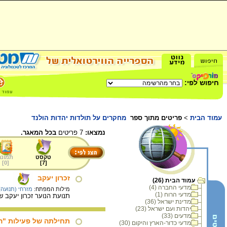
חיפוש לפי:
עמוד הבית
>
פריטים מתוך ספר
מחקרים על תולדות יהדות הולנד
נמצאו:
7 פריטים
בכל המאגר.
טקסט
תמונה
]
0
[
]
7
[
זכרון יעקב
עמוד הבית (26)
מדעי החברה (4)
מילות המפתח:
מזרחי (תנועה)
מדעי הרוח (1)
תנועת הנוער זכרון יעקב שפעלה באמסטרדם מאז 1915 פרסמה בטאונים שבהם הודיעה לחב
מדינת ישראל (36)
יהדות ועם ישראל (23)
מדעים (33)
תחילתה של פעילות "ה
מדעי כדור-הארץ והיקום (30)