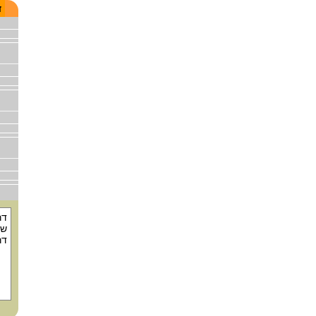
ד
דר
שנ
דר