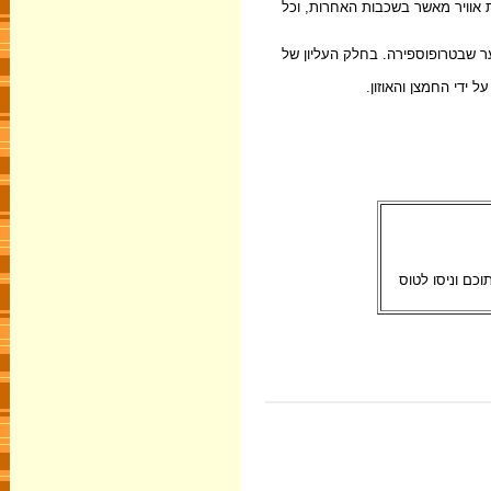
"מ ובקטבים עד 9 ק"מ. בשכבה זו יש יותר מולקולות אוויר מאשר בשכבות האחרות, וכל
ר הסוער שבטרופוספירה. בחלק העליון של
וסים של אז, שהגיעו למהירויות של 500 קמ"ש, נקלעו לתוכם וניסו לטוס