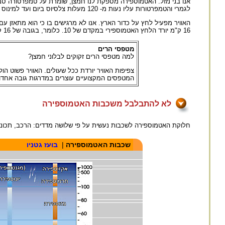
אנו בני מזל. האטמוספירה מספקת לנו חמצן, שומרת על טמפרטורה סב
לגמרי והטמפרטורות עליו נעות מ- 120 מעלות צלסיוס ביום ועד למינוס של 170 מעלות צלסיוס בלילה.
האוויר מפעיל לחץ על כדור הארץ. אנו לא מרגישים בו כי הוא מתאזן ע
16 ק"מ יורד הלחץ האטמוספירי במקדם של 10. כלומר, בגובה של 16 ק"מ, הלחץ האטמוספירי הוא 0.1 ובגובה 32 ק"מ 0.01 וכן הלאה.
מטפסי הרים
למה מטפסי הרים זקוקים לבלוני חמצן?
צפיפות האוויר יורדת ככל שעולים. האוויר פשוט הו
המטפסים המקצועיים עוצרים במדרגות גובה אחדו
לא להתבלבל משכבות האטמוספירה
חלוקת האטמוספירה לשכבות נעשית על פי שלושה מדדים: הרכב, תכונו