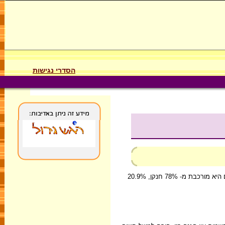
הסדרי נגישות
האטמוספירה היא שכבת הגז העוטפת את כדור הארץ. תחילה היא נוצרה מגזים שנפלטו מכדור הארץ בראשית התהוותו, ועם הזמן השתנה ההרכב שלה. היום היא מורכבת מ- 78% חנקן, 20.9%