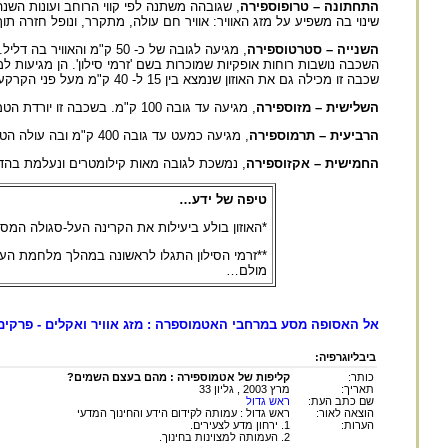
התחתונה – טרופוספירה
שינוי בה משפיע על מזג האוויר: אוויר חם עולה, מתקרר, ונופל חזרה תוך
השנייה – סטרטוספירה
, מגיעה לגובה של כ- 50 
השכבה נושבות רוחות אופקיות שמוכרות בשם 'זרמי סילון'. הן מגיעות למהירות של 480 קמ"ש. מומלץ למטוסים לנו
שכבה זו מכילה גם את האוזון שנמצא בין 15 ל- 40 ק"מ מעל פני הקרקע. הטמפרטורה בתחתית השכבה נמוכה והיא עולה עם הגובה בגלל הקרינה הנספגת על ידי החמצן והאוזון.
השלישית – מזוספירה
, מגיעה עד גובה 100 ק"מ. בשכבה זו יורדת הטמפרטורה במהירות ככל שמגביהים.
הרביעית – תרמוספירה
, מגיעה כמעט עד גובה 400 ק"מ ובה עולה הטמפרטורה עם הגובה בגלל ספיגת גלים קצרים של קרינה אולטרה-סגולה.
החמישית – אקזוספירה
, נמשכת לגובה מאות קילומטרים ונעלמת בהדר
טיפה של ידע…
*האוזון בולע ביעילות את הקרינה העל-סגולה המסו
מולם…
אל האסופה מסע במרחבי האטמוספרה : מזג אוויר ואקלים - פרקים
ביבליוגרפיה:
כותר:
קליפות של אטמוספירה : מהם בעצם השמים?
תאריך:
מרץ 2003 , גליון 33
שם כתב העת:
ראש גדול
הוצאה לאור:
ראש גדול : עמותה לקידום הידע והחינוך המדעי
הערות:
1. ירחון מדע לצעירים.
2. העמותה למצוינות בחינוך.