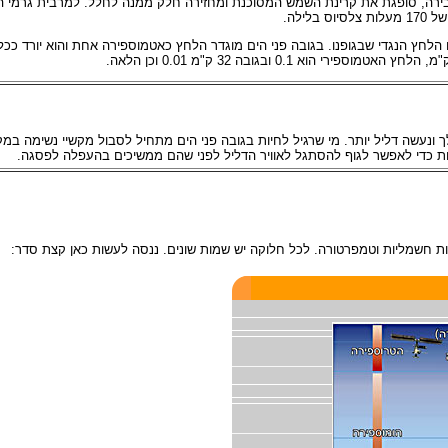
ירה, סופגת את קרינת השמש המסוכנת ומחזירה חלק ממנה לחלל. למרבית גרמי הש
ם הלחץ הנגדי שבגופנו. בגובה פני הים מוגדר הלחץ כאטמוספירה אחת והוא יורד ככ
לך ונעשה דליל יותר. מי שרגיל לחיות בגובה פני הים מתחיל לסבול מקשיי נשימה במק
ת כדי לאפשר לגוף להסתגל לאוויר הדליל לפני שהם ממשיכים בהעפלה לפסגה.
ת חשמליות וטמפרטורה. לכל חלוקה יש שמות שונים. ננסה לעשות כאן קצת סדר: