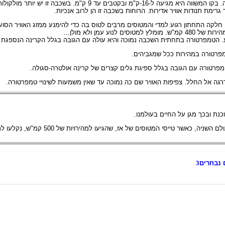
, שגובהה משתנה לפי קווי הרוחב ועונות השנה. בקו המשווה היא מגיעה ל-16-ק
 גרימת תנודות אוויר אדירות. הרוחות בשכבה זו הן לרוב אנכיות.
ק"מ והאוויר בה דליל. חלקה התחתון רגוע למדי והמטוסים מרבים לטוס בה כדי להימנע ממזג האווי
ע עמן ולא מולן…
גה אל החלל. צפיפות האוויר שם כה נמוכה עד שאין משמעות לשינויי טמפרטורה.
כנת ובכך מגן על החיים בעולמנו.
**זרמי הסילון התגלו לראשונה במהלך מלחמת העולם השניה, כאשר טייסי המט
 נבחרים
3