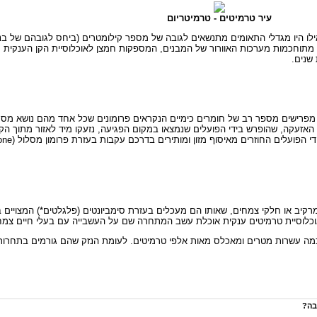
עיר טרמיטים - טרמיטריום
כאילו היו מגדלי התאומים מתנשאים לגובה של מספר קילומטרים (ביחס לגובהם של בנ
חד מתוחכמות מערכות האוורור של המבנים, המספקות חמצן לאוכלוסיית הקן הענקית
שנים.
מפרישים מספר רב של חומרים כימיים הנקראים פרומונים שכל אחד מהם נושא מסר 
עקה, שהופרש בידי הפועלים שנמצאו במקום הפגיעה, נזעקו מיד לאזור מתוך הקן "צו
ץ מרקיב או חלקי צמחים, שאותו הם מעכלים בעזרת סימביונטים (פלגלטים*) המצויים
וכלוסיית טרמיטים ענקית אוכלת עשב המתחרה שם על העשבייה עם בעלי חיים צמחונ
 כמה עשרות מטרים ומאכלס מאות אלפי טרמיטים. לעומת הנזק שהם גורמים בתחרות
בה?