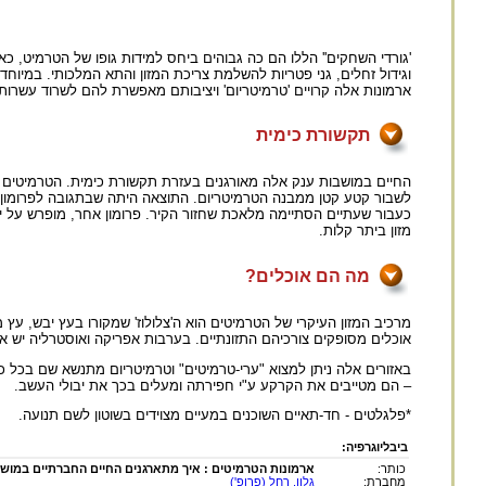
'גורדי השחקים'' הללו הם כה גבוהים ביחס למידות גופו של הטרמיט, 
וגידול זחלים, גני פטריות להשלמת צריכת המזון והתא המלכותי. במיו
ארמונות אלה קרויים 'טרמיטריום' ויציבותם מאפשרת להם לשרוד עשרות 
תקשורת כימית
החיים במושבות ענק אלה מאורגנים בעזרת תקשורת כימית. הטרמיטים 
לשבור קטע קטן ממבנה הטרמיטריום. התוצאה היתה שבתגובה לפרומון האז
מזון ביתר קלות.
מה הם אוכלים?
מרכיב המזון העיקרי של הטרמיטים הוא ה'צלולוז' שמקורו בעץ יבש, ע
אוכלים מסופקים צורכיהם התזונתיים. בערבות אפריקה ואוסטרליה יש א
באזורים אלה ניתן למצוא "ערי-טרמיטים" וטרמיטריום מתנשא שם בכל
– הם מטייבים את הקרקע ע"י חפירתה ומעלים בכך את יבולי העשב.
*פלגלטים - חד-תאיים השוכנים במעיים מצוידים בשוטון לשם תנועה.
ביבליוגרפיה:
כותר:
ארמונות הטרמיטים : איך מתארגנים החיים החברתיים במוש
מחברת:
גלון, רחל (פרופ')