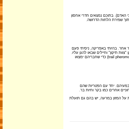
י האדם). בתוכם נמצאים חדרי אחסון
 תוך שמירת הלחות הדרושה.
אחר. בהיותי באפריקה, ניסיתי פעם
ות תיקון" וחיילים שבאו להגן עליו.
כעבור שעתיים הסתיימה מלאכת שחזור הקיר. פרומון אחר, מופרש על ידי הפועלים החוזרים מאיסוף מזון ומותירים בדרכם עקבות בעזרת פרומון מסלול (trail pheromone) כדי שחבריהם ימצאו
 במעיהם. יחד עם הפטריות שהם
יים אחרים כמו בקר וחיות בר.
 על המזון במרעה, יש בהם גם תועלת