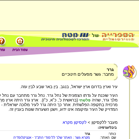
גרר
מחבר: גשר מפעלים חינוכיים
עיר וארץ בדרום ארץ ישראל, בנגב. בין באר שבע לבין עזה.
העיר שוכנת על גדתו הצפונית של נחל גרר. נחל גרר מתחבר עם נחל עז
מלך גרר, שהיה
(בראשית כ', כ"א, כ"ו). ארץ גרר היתה ארץ מִ
פְּלִשְׁתִי
מרכזית בתקופה הפלשתית. אחר כך היתה גרר לעיר מלוכה ישראלית - מר
המדוייק של העיר ומיקומה אינו ידוע, וישנן השערות שונות בעניין זה.
מעבר ללקסיקון >
לקסיקון מקרא
ביבליוגרפיה:
כותר:
גרר
שם האתר:
מקרא גשר : האתר שלך ללימודי התנ"ך - אנציקלופדיה