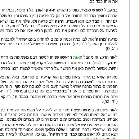
את אותו כבד לב.
במקביל לשורש
כ-ב-ד
, מופיע השורש
ח-ז-ק
לאורך כל הסיפור, ובמיוחד
ארבה וחושך מדברת התורה על חיזוק לב פרעה (בין בעצמו ובין בפעולת
גם יחד: "
ויכבד
לבו הוא ועבדיו,
ויחזק
לב פרעה ולא שלח את בני ישראל" 
הראשונות מדברות על פעולת פרעה כשלעצמו "ויכבד לבו" "ויחזק לב פרע
לפרעה על הכבדת לבו ומחזק את לבו, למען הביא עליו את כל כובד משא ח
פרעה
'מחזק'
את לבו כמה וכמה פעמים להחזיק בעם ישראל ולהבטיח המ
לשלחם מן הארץ" (י"ב, לג). כמו כן מצווים בני ישראל לזכור כי ביום יצי
(י"ג, ט).
לאור הדגש זה מקבל ה
הראשון שניתן למשה רבנו משמעות מיוחדת, 
אות
ויחזק
בו" (שם). כפי שמסתבר מפשוטו של מקרא (וכפי שהבין בעל מדר
וחיות. אפשר לראות כאן אף המשך של הרמז שנאמר למשה רבנו בפרק ה
מאורע השיא בתהליך יציאת מצרים הוא קריעת ים סוף וכאן באה התופעה
בביטוי חדש – "
ואכבדה
בפרעה ובכל חילו". אחרי כל הכבדות הלב של פ
הפנימיים בתוך מחנה ישראל כאשר העם מוכן לכניסה לים סוף, חוזר הכתו
ובפרשיו. וידעו מצרים כי אני ה'
בהכבדי
בפרעה ברכבו ובפרשיו" (י"ד, י
ויהם את מחנה מצרים ויסר את אופן מרכבותיו וינהגהו
בכבדות
"; ודווקא
(י"ד, כה).
לאור עיוננו זה בפרשת יציאת מצרים יש להעיר על משמעות העימות בין 
בני ישראל באותו מעמד לא היו במצרים או שהיו מתחת לגיל הבגרות. ד
אבתינו מצרימה ונשב במצרים ימים רבים וירעו לנו מצרים ולאבותינו. ונ
ההיסטוריה של עם ישראל אינה ברורה: האם מטרתו להדגיש את הסבל כדי
של בני ישראל'? (דברי הכתוב "
וישלח מלאך
ויצאנו ממצרים" ותחילת ה
ויצא אדום לקראתו
בעם כבד וביד חזקה
". גם כאן ההקבלה ליציאת מצר
ביד חזקה ובכבדות!'