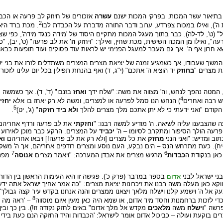
 בתיאור עשר המכות. בפרקי המכות ישנם
עשרה
אזכורים של חיזוק לב פרעה או הכבד
2
 ה'), ואילו במכות צפרדע, ערוב ודבר התורה מדברת על הכבדת לבו
. מכת ברד היא
(ט', לד-לה). כבר בתוך מעגל המכות מתקיים היסוד של 'מידה כנגד מידה', כפי שצ
ה", ואילו מן המכה השישית, מכת שחין, ואילך: "ויחזק
ה'
את לב פרעה" (ט', יב), "כי 
רון אף ה'. אך גם מעבר למעגל הפנימי יש לראות עוד פסוקים ועוד תופעות כבאות בנ
שך שעבודו, אך כשמגיע זמנה של יציאת מצרים המצרים משתדלים לזרז את בני יש
את מצרים "
בחוזק
יד הוציא ה' אתכם" (י"ג, ד) ואף בהנחת תפילין בכל יום עלינו לזכור
המטה נהפך לנחש, וה' מצווה את משה: "שלח ידך
ואחז
בזנבו" (ד', ד). אך כשמשה 
4
ש רבה ואחרים
) הנחש הנו סמל לפרעה או למצרים, ומשה לא רק יאחז בו אלא
יחזי
5
קודם "ואני ידעתי כי לא יתן אתכם מלך מצרים להלך
ולא ביד חזקה
" (ג', יט)
.
 שהצבענו עליה לשיאה. ה' מודיע למשה רבנו: "
וחזקתי
את לב פרעה ורדף אחריהם" 
רעה הולך הסיפור ומתקרב לסיומו – ה'
יכביד
על המצרים. הרקע כבר מוכן לאירוע יוצ
ב ומדיש: "ואני הנני
מחזק
את כל מצרים [ולא רק את לב פרעה!] ויבאו אחריהם
וא
ז-יח). כעת מתרחש הנס – הים נבקע, העם נוסע ומצרים רודפים אחריהם, אך ה' משק
7
6
 כאן בנקודת ה
כבדות
מרגיש מצרים את אבדן המערכה: "ויאמר מצרים
אנוסה
מפני
בני ישראל לבני
בספר במדבר (פרק כ'). פגישה זו היא העימות הראשון בין הדו
אדום
ווקא כאן מעלה משה רבנו את זיכרונות יציאת מצרים: "כה אמר אחיך ישראל אתה יד
צעק אל ה' וישמע קלנו וישלח מלאך ויצאנו ממצרים והנה אנחנו בקדש עיר קצה גבולך" 
8
 לזכות ברחמנות וחסד מיד אדום, או שמא היה כאן מעין איום מוסווה
– 'ראה מה ק
פרשה "
וישלח
משה
מלאכים
מקדש אל מלך אדום" באים לחזק נקודה זו!). בין כך ובי
ים בוקעת ועולה – כביכול אדום אומר לישראל: 'הכבדות והיד החזקה הנם כעת בידי ו