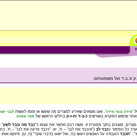
ק וכ.ב.ד ועל משמעותם.
 '
, ואנו מוצאים שאירע למצרים מה שעשו או זממו לעשות
מידה כנגד מידה'
לבני ישר
ב אחר שימוש המקרא בשורשים
כ-ב-ד
ו
ח-ז-ק
בחלקו הראשון של
.
ספר שמות
צרים, מוצגים בתוך מסגרת זו. משה רבנו מתאר את עצמו כ"
כבד פה וכבד לשון
" (
ורך כל הסיפור כ
כבד לב
("והכבד את לבו" – ח', יא; "ויכבד פרעה את לבו" – ח', כח; 
: "
תכבד
העבודה על האנשים ויעשו בה, ואל ישעו בדברי שקר" (ה, ט). ודווקא אותו 