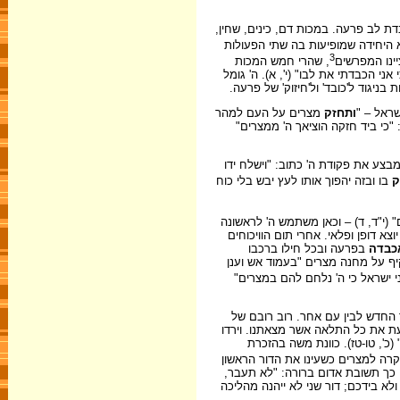
ת לב פרעה. במכות דם, כינים, שחין,
 היחידה שמופיעות בה שתי הפעולות
3
יינו המפרשים
, שהרי חמש המכות
אני הכבדתי את לבו" (י', א). ה' גומל
יגוד ל'כובד' ול'חיזוק' של פרעה.
ראל – "
ותחזק
מצרים על העם למהר
: "כי ביד חזקה הוציאך ה' ממצרים"
מבצע את פקודת ה' כתוב: "וישלח ידו
ק
בו ובזה יהפוך אותו לעץ יבש בלי כוח
(י"ד, ד) – וכאן משתמש ה' לראשונה
א דופן ופלאי. אחרי תום הוויכוחים
כבדה
בפרעה ובכל חילו ברכבו
יף על מחנה מצרים "בעמוד אש וענן
 ישראל כי ה' נלחם להם במצרים"
ר החדש לבין עם אחר. רוב רובם של
עת את כל התלאה אשר מצאתנו. וירדו
(כ', טו-טז). כוונת משה בהזכרת
רה למצרים כשעינו את הדור הראשון
ן כך תשובת אדום ברורה: "לא תעבר,
לא בידכם; דור שני לא ייהנה מהליכה