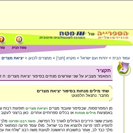
עמוד הבית
>
יהדות ועם ישראל
>
מקרא [תנך]
>
ממצרים לכנען
>
יציאת מצרים
תקציר
המאמר מצביע על שני שורשים מנחים בסיפור יציאת מצרים: ח.ז.
שתי מילים מנחות בסיפור יציאת מצרים
מחבר: נתנאל הלפגוט
מן המפורסמות, שבסיפור שעבוד מצרים
תופעות רבות של
ויציאת מצרים
באמצעות
או בכלים ספרותיים אחרים. כאן ברצוני לעקו
מילים מנחות
מעניין ששני היריבים הגדולים לאורך כל הפרשה,
ו
מלך מ
משה רבנו
פרעה
להופיע לפני פרעה ולהוציא את בני ישראל. מולו עומד פרעה המתואר לא
מלך כבד לב, אומר בתשובתו הראשונה לטענת משה רבנו "שלח את עמי"