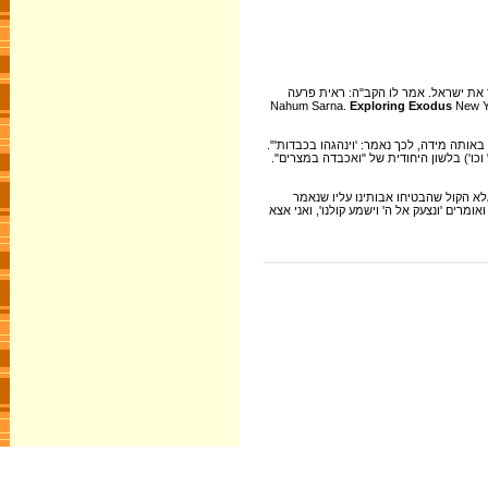
שך את ישראל. אמר לו הקב"ה: ראית פרעה
Exploring Exodus
New Yo
ותה מידה, לכך נאמר: 'וינהגהו בכבדות'".
כו') בלשון היחודית של "ואכבדה במצרים".
אלא הקול שהבטיחו אבותינו עליו שנאמר
מרים 'ונצעק אל ה' וישמע קולנו', ואני אצא