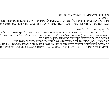
, פרקי מועדות, חלק א', עמ' 208-193.
 המכות.
ר ה' אלהים הנני עליך פרעה מלך מצרים
התנים הגדול
'. ואמר על לוייתן נחש בריח לפי שהיה נו
ו נושך כך הוא אינו נושך" (שמות רבה, פרשה ג', יב); וראה באבן עזרא ואצל Nahum Sarna.
rk 1986, pp.
י, אבן עזרא ורמב"ן על אתר.
ר: "ר' יהודה אומר במידה שמדדו בה מדדת להם, הם אמרו 'תכבד העבודה' ואף אתה מדדת להם בא
 שספגו מצרים על הים (ראה הגדה של פסח: "במצרים לקו עשר מכות, ועל הים לקו חמישים מכות" ו
 עמוס חכם, פירוש 'דעת מקרא' לספר שמות, חלק א', עמ' רמד.
ה
נס
מפניו, וכאן, בסופו של דבר, מצרים הוא ש
נס
מפני בני ישראל בהנהגת משה רבנו!
וב אליהם בכל קראם". ובדברי מדרש הגדול: "אין אנו נשענין לא על חרב ולא על מלחמה... אין לנו 
ו'". וראה ברש"י לבמדבר, כ', יח, ד"ה פן בחרב אצא לקראתך: "אתם
מתגאים
בקול שהורישכם אביכם ואו