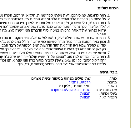
הערות שוליים:
ראה לדוגמה, עמוס חכם, דעת מקרא ספר שמות, חלק א', ע' רפב, הערה 58.
על היחס בין הכבדת הלב והחזקת הלב ומבנה המכות עיין בהרחבה אצל ר"מ ברויאר
ראה רמב"ם, הל' תשובה, פ"ו; ובאברבנאל ואחרים לאורך פירושיהם בסיפור
"א"ר אליעזר: לכך נהפך המטה לנחש כנגד פרעה שנקרא נחש שנאמר 'כה אמ
שהוא
כנחש
, עתיד אתה להכותו במטה וסוף הדברים הוא ייעשה כעץ, מה המטה אינ
57-60.
במיוחד אם נפרש את המילה 'ולא', כ-'אם לא' או 'אלא'
ביד חזקה
– וראה רש"
וכאן באה הנהגת מידה כנגד מידה לשיאה כפי שהעירו חז"ל במכילתא על את
עוד יש להעיר שמא ראו חז"ל את יסוד הדרשות המפורסמות על ריבוי המכות
רק כאן ה' מתבטא כך בהצגת העונש שהוא יביא על מצרים; וראה על כך אצל
ושמא יש כאן סגירת מעגל שהתחיל בסיפור הנחש, סמלו של פרעה, כשמש
ראה בדברי מדרש לקח טוב "'ונצעק אל ה' וישמע קולנו' – הודיעו שהקב"ה קר
'והקול קול יעקב' וכל זמן שאנו צועקין לקב"ה מתוך צרה הוא עונה אותנו וכ
עליכם במה שהורישני אבי 'ועל חרבן תחיה' (בראשית, כ"ז, מ)".
ביבליוגרפיה:
כותר:
שתי מילים מנחות בסיפור יציאת מצרים
מחבר:
הלפגוט, נתנאל
תאריך:
תמוז תשנ"ד , גליון כ"ב
שם כתב העת:
מגדים : ביטאון לעניני מקרא
בעלי זכויות :
תבונות
הוצאה לאור:
תבונות