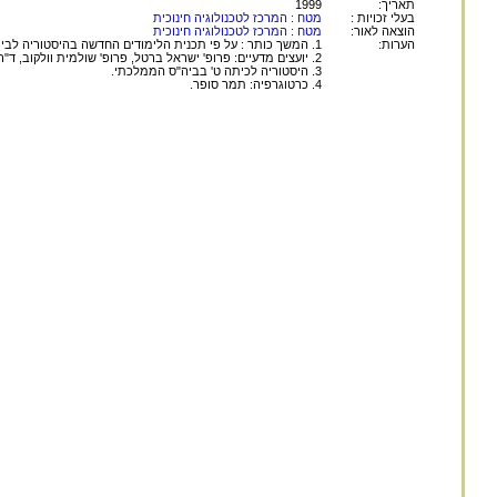
תאריך:
1999
בעלי זכויות :
מטח : המרכז לטכנולוגיה חינוכית
הוצאה לאור:
מטח : המרכז לטכנולוגיה חינוכית
הערות:
1. המשך כותר : על פי תכנית הלימודים החדשה בהיסטוריה לבית-הספר הממלכתי.
2. יועצים מדעיים: פרופ' ישראל ברטל, פרופ' שולמית וולקוב, ד"ר אביבה חלמיש, פרופ' דן מכמן, פרופ' בנימין נויברגר.
3. היסטוריה לכיתה ט' בביה"ס הממלכתי.
4. כרטוגרפיה: תמר סופר.