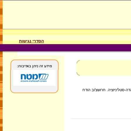
הסדרי נגישות
-סטליניזציה. חרושצ'וב הודח