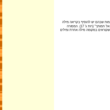
את המקומות שבהם יש להוסיף בקריאה מילה
שאיננה כתובה, למשל - במגילת רות יש לקרוא את המילה 'אֵלַי', אף-על-פי שאיננה כתובה: "ותאמר: שש השעורים האלה נתן לי כי אמר [אֵלַי] אל תבואי ריקם אל חמותך" (רות ג' 17). המסורה
ֵש דָת". וכן מסמנת המסורה מילה שקוראים במקומה מילה אחרת ומילים