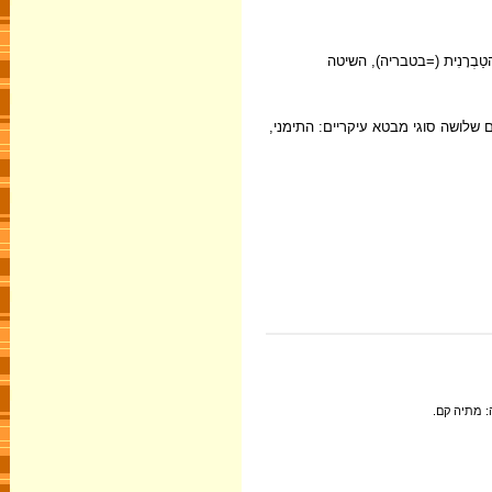
ה הטַבְרָנִית (=בטבריה), השיטה
 שלושה סוגי מבטא עיקריים: התימני,