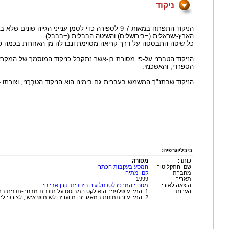
ניקוד
הניקוד התפתח במאות 9-7 לספירה כדי לסמן ענייני הג
הארץ-ישראלית (=בירושלים) והשיטה הבבלית (=בבבל).
כל שיטה התבססה על דרך קריאה מסוימת ונבדלה מן האחרות בכמה פ
הניקוד הטברני על-פי מסורת בן-אשר נתקבל כניקוד המוסמך של המקרא ב
הספרדי, והאשכנזי.
הניקוד שבתנ"ך המשמש בעברית גם בימינו הוא הניקוד הטַבְרָנִי, וצורתו 
ביבליוגרפיה:
כותר:
מסורה
שם התקליטור:
המסע בעקבות הכתר
מחברת:
קם, מתיה
תאריך:
1999
הוצאה לאור:
מטח : המרכז לטכנולוגיה חינוכית
;
קרן אבי חי
הערות:
1. המידע שלפניך הוא לקט המבוסס על תוכנית מבחר-תכנית בתרבות ישראל בגישה רב תחומית. התוכנית פותחה בסיוע קרן אבי חי ובשיתוף משרד החינוך. כתבה: מתיה קם.
2. המידע והתמונות במאגר זה מיועדים לשימוש אישי, לצורכי לימוד בלבד.