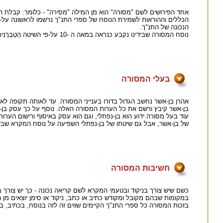
אחד הפירושים לשם "מסורה" הוא מן המילה "מסירה" - כלומר: קבלת הנ
הנכונה של התנ"ך.
נוסח המסורה שבידינו נקבע כנראה במאה ה -10 על-פי השיטה הַטַבְרָנִית (=של טבריה) של בעלי המסורה והמדקדקים ממשפחת בן-אשר.
בעלי המסורה
אהרן בן-אשר נחשב הגדול בדורו בענייני המסורה. עד לאותה תקופה לא ה
בן-אשר קיבץ ורשם את כל הערות המסורה האלה. נוסף על כך עסק בן-
עוד בעל מסורה ידוע הוא בן-נפתלי, וגם הוא עסק באיסוף ורישום הערות
של בן-אשר, אבל גם שיטתו של בן-נפתלי השפיעה על נוסח המקרא שביד
חשיבות המסורה
כשם שיש צורך בניקוד ובטעמי המקרא לשם קריאה נכונה - כך יש צורך ב
במקומות שבהם מקובל ומקודש כתיב או כתב, ניקוד או סימן יוצאים מן 
בזכות המסורה כל ספרי התנ"ך הקיימים שווים זה לזה בנוסח, בכתיב, 