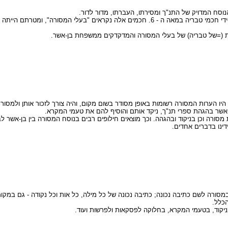
וסח המדויק של התנ"ך ומסירתו, העברתו, מדור לדור.
הכללים וההוראות לשמירת הנוסח של ספרי התנ"ך נרשמו לראשונה על-ידי חכמי טבריה במאה ה - 6. חכמים אלה נ
יו הערות המסורה רשומות באופן מסודר בשום מקום, והיה צורך לזכור אותן ולמסור 
אשר בהגהת ספרי תנ"ך, ניקד אותם והוסיף להם את טעמי המקרא.
 מסורה וכן בניקוד ובהגהה. וכך מוצאים חילופים רבים בנוסח המסורה בין בן-אשר 
ינו בדברים אחדים.
מסורה לשם כתיבה נכונה; כתיבה נכונה של כל מילה, כל אות וכל נקודה - גם במקו
הכלל.
בניקוד, בטעמי המקרא, בחלוקה לפסקאות ולפרשות ועוד.