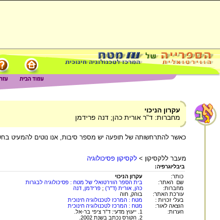
עקרון הניכוי
מחברות: ד"ר אורית כהן; דנה פרידמן
כאשר להתרחשותה של תופעה יש מספר סיבות, אנו נוטים להמעיט בח
מעבר ללקסיקון >
לקסיקון פסיכולוגיה
ביבליוגרפיה:
כותר:
עקרון הניכוי
שם האתר:
בית הספר הווירטואלי של מטח : פסיכולוגיה לבגרות
מחברות:
כהן, אורית (ד"ר)
;
פרידמן, דנה
עורכת האתר:
בוהק, חוה
בעלי זכויות :
מטח : המרכז לטכנולוגיה חינוכית
הוצאה לאור:
מטח : המרכז לטכנולוגיה חינוכית
הערות:
1. ייעוץ מדעי: ד"ר ציפי בר-אל.
2. הקורס נכתב בשנת 2002.