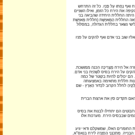
נָחֲתוּ עַל פָּנָיו. כל זה התרחש
. אחד האַסְטְרוֹנָאוּטִים נשאר בחללית עצמה, שהקיפה את הירח כל הזמן, ואילו השניים
ית קטנה יותר, שהיתה בתוך החללית הגדולה, ונחתו על פני אדמת הירח. היה זה הביקור הראשון של בני אדם בירח. אולם, אָפּוֹלוֹ 11 לא היתה החללית היחידה שהביאה בני
 על פני הירח התרחשה בשנת 1972. ב-7 בְּדֶצֶמְבֶּר של אותה שנה יצאה החללית הַמְּאויֶּשֶׁת (חללית מְּאויֶּשֶׁת
תה על פניו שני אַסְטְרוֹנָאוּטִים (כששוב, השלישי נשאר בחללית הגדולה, במסלול
ליו שוב בני אדם ואף להקים על פניו
 הֶחָלָל שֶׁל אַרְצוֹת הַבְּרִית, אַסְטְרוֹנָאוּטִים יחזרו אל הירח עד שנת 2020 לכל המאוחר, ובמילים אחרות: תוך כ-14 שנה. החזרה אל הירח מַצְרִיכָה הכנה ממושכת.
הקים על הירח בסיס לִשְׁהִיַּת בני אדם.
ונים. הם יכולים להיות בקוטר של כמה
יש לבנות חללית מתאימה באמצעותה
ֶיהָ לחלל הקרוב לכַּדּוּר הָאָרֶץ - שם
טלסקופ על הירח שיהיו בו אנשים. האם תקדים סין את ארצות הברית
רוֹבּוֹטִים הם יתחילו לבנות את בסיס
אוויר והמים שבבסיס הירח. מערכות אלו
את החומרים האלו, שמשקלם ודאי יגיע
ייה. מְתַכְנְנֵי הַחֲזָרָה לירח בנאס"א,