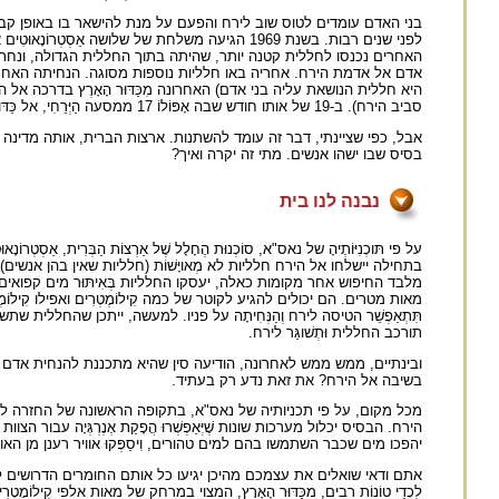
בני האדם עומדים לטוס שוב לירח והפעם על מנת להישאר בו באופן קבוע. 
סביב הירח). ב-19 של אותו חודש שבה אָפּוֹלוֹ 17 ממסעה הַיְּרֵחִי, אל כַּדּוּר הָאָרֶץ. מאז חלפו 33 שנה ואיש לא נשלח שוב אל הירח.
אבל, כפי שציינתי, דבר זה עומד להשתנות. ארצות הברית, אותה מדינה שש
בסיס שבו ישהו אנשים. מתי זה יקרה ואיך?
נבנה לנו בית
בתחילה יישלחו אל הירח חלליות לא מְאויָּשׁוֹת (חלליות שאין בהן אנשים) כד
מלבד החיפוש אחר מקומות כאלה, יעסקו החלליות בְּאִיתּוּר מים קפואים בתוך מַכ
מאות מטרים. הם יכולים להגיע לקוטר של כמה קִילוֹמֶטְרִים ואפילו קִילו
תִּתְאַפְשֵׁר הטיסה לירח וְהַנְּחִיתָה על פניו. למעשה, ייתכן שהחללית שתשמש ל
תורכב החללית וּתְשׁוגַּר לירח.
בשיבה אל הירח? את זאת נדע רק בעתיד.
מכל מקום, על פי תכניותיה של נאס"א, בתקופה הראשונה של החזרה לירח יגיעו 
הירח. הבסיס יכלול מערכות שונות שֶׁיְּאַפְשְׁרוּ הֲפָקַת אֶנֶרְגְּיָה עבור הצו
יהפכו מים שכבר השתמשו בהם למים טהורים, וִיסַפְּקוּ אוויר רענן מן הא
אתם ודאי שואלים את עצמכם מהיכן יגיעו כל אותם החומרים הדרושים לבנ
לִכְדֵי טוֹנוֹת רבים, מכַּדּוּר הָאָרֶץ, המצוי במרחק של מאות אלפי קִילוֹמ