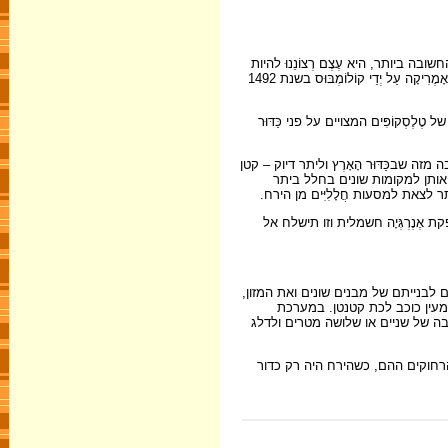
 ביותר, היא עֶצֶם רְצוֹנֵנוּ להיות
שם. סקרנותו של האדם ושאיפתו להגיע למקומות חדשים, מובילה אותו להגיע אליהם גם ללא סיבה שימושית כלשהי. כך קרה, לדוגמה, עם גילויה של יַבֶּשֶׁת אָמֶרִיקָה עַל יְדֵי קוֹלוֹמְבּוּס בשנת 1492
טֶלֶסְקוֹפִּים המצויים על פני כַּדּוּר
מזה שבכַּדּוּר הָאָרֶץ וליתר דיוק – קטן
אותן למקומות שונים בחלל ביתר
ר לצאת למסעות חֲלָלִיִּים מן הירח.
אֶנֶרְגְּיָה חשמלית וזו תישלח אל
ים לבנייתם של מבנים שונים ואת המזון,
ד הוא מעין כוכב לכת קטנטן. במערכת
לגובה של שניים או שלושה מטרים ולדלג
 הרחוקים ההם, כשהירח היה רק כדור