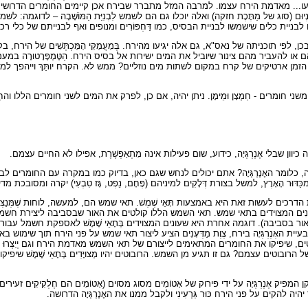
.. מאדמת הירח עצמו. למרבה המזל מתברר שבירח אכן קיימים החומרים הדרושים לבנייה. מ
יטַנְיוּם (סוג של מַתֶּכֶת חזקה) ואלה יוכלו גם הם לשמש לִבְנִיַּת הַמּוֹשָׁבָה – לדוגמה: לש
לבניית כלים שישמשו לבניית הבסיס, כמו דַּחְפּוֹרִים ומנופים ואף לבנייתם של כלי 
לפי תוכניתה של נאס"א, גם אלה יגיעו מהירח. בְּמַעֲמַקֵּי הַמַּכְתְּשִׁים של הירח, 
ם או להעביר מהם צינור שיוביל את המים ישירות אל בסיס הירח. הַטֶּמְפֶּרָטוּרָה במעמקי
ן ארטיקים של קרח במקום לשתות מים נוזליים? ממש לא. הקרח יותַּךְ וייהפך למים נוֹ
י חומרים - חַמְצָן וּמֵימָן. ניתן יהיה, אם כן, לפרק את המים לשני חומרים הללו והחַמְ
ְּיָה כיוון שבלי אֶנֶרְגְּיָה, כידוע, שום פעילות אינה מִתְאַפְשֶׁרֶת, אפילו לא החיים עצמם.
ׁוּעָה, כלומר האֶנֶרְגְּיָה? אתם יכולים לנחש שגם כאן, בדיוק כמו במקרה עם החומרים 
ר הָאָרֶץ, למשל בצורת דְּלָקִים למיניהם (פֶּחָם, נֵפְט, גָּז טִבְעִי) יקרה ומסובכת מ
ם לעשות זאת היא באמצעות תָּאֵי שֶׁמֶשׁ. תאי שמש הם, למעשה, לוחות שֶׁמְּנַצּ
וֹנִים המצוידים בתאי שמש. תאי השמש הללו קולטים את האור שבסביבה ליצירת חשמל.
סביבה). דוגמה אחרת היא שעונים המצוידים בְּתָאֵי שֶׁמֶשׁ לאספקת חשמל עבור פְּעולָּתָם. ל
 האֶנֶרְגְּיָה בירח, צֶוֶת מַדְּעָנִים הציע ליצור תאי שמש על פני הירח תוך שימוש
ובוטים, שיפיקו את החומרים המתאימים לייצורם של תאי השמש מאדמת הירח וגם יְיַצְּ
בוטים עצמם? גם זו תגיע מן השמש. הרובוטים יהיו מְצויָּדִים בְּתָאֵי שֶׁמֶשׁ שיפיקו 
וא מתקן המפיק אֶנֶרְגְּיָה על ידי פירוק של אָטוֹמִים מסוג מסוים (אָטוֹמִים הם חֶלְקִיקִים 
ר יהיה להקים על פני הירח כּוּר גַּרְעִינִי ולקבל ממנו את האֶנֶרְגְּיָה הדרושה.