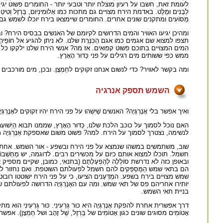
לעומת זאת, חשבו על רעיון מוצלח יותר וטבעי יותר - החומרים פשוט יגיעו.
לְבָנִים וּמֶלֶט. באדמת הירח מצויים גם מתכות כמו אָלוּמִינְיוּם, בַּרְזֶל וְטִ
מַסּוֹעִים ומתקנים שונים אחרים. החומרים שיימצאו בירח יוכלו לשמש גם 
ומהיכן יגיעו האוויר והמים הדרושים לקיומם של האנשים בבסיס הירח? ובכן, 
תצפו למצוא שם אגמים כמו אגם הַכִּנֶּרֶת שלנו. לא ניתן להגיע אל חוֹפֵיהֶ
המים המצויים בתוכם פשוט קפואים. אז מה? אנשי הירח שלנו ילקקו כל הזמ
ממש כפי ששותים מים רגילים על פני כַּדּוּר הָאָרֶץ.
ומה בקשר לאוויר? כדי לנשום אנחנו זקוקים לחַמְצָן. ובכן, מים מורכבים משנ
השמש תספק אנרגיה
ואיך אפשר בלי אֶנֶרְגְּיָה? האנשים שֶׁיִּשְׁהוּ על פני הירח יהיו זקוקים לאֶנֶרְג
האם נוכל לסמוך על כוכב הלכת שלנו, כַּדּוּר הָאָרֶץ, שממנו תבוא הַיְּש
לנשימה, נצטרך לסמוך על הירח. למה? פשוט משום שאספקת אֶנֶרְגְּיָה מכַּדּוּ
שוב, משתמשים במשהו שנמצא על פני הירח ובשפע - אור השמש. אחת הדרכי
חשמל. תוכלו למצוא אותם כיום על מכשירים רבים. לדוגמה, יש מַחְשְׁב
ובאופן כזה לא נדרשת סוֹלְלָה לְהַפְעָלָתָם (בתנאי, כמובן, שקיים מספיק אור ב
הם בתאי שמש הַמְּסַפְּקִים להם חשמל לפעולתם השוטפת. ואם נחזור לבעיית
שמש מצויים בירח בשפע. המַדְּעָנִים הציעו, כי על פני הירח ישוטטו ר
יותירו אחריהם פס של תאי שמש. ומה עם האֶנֶרְגְּיָה הדרושה לפעולתם של הרו
בניית תאי השמש.
דרך אפשרית אחרת להפקת אֶנֶרְגְּיָה היא כּוּר גַּרְעִינִי. כּוּר גַּרְעִינִי ה
אָטוֹמִים מסוגים שונים כגון אָטוֹמִים של בַּרְזֶל, שֶׁל זָהָב ושל חַמְצָן). אפש