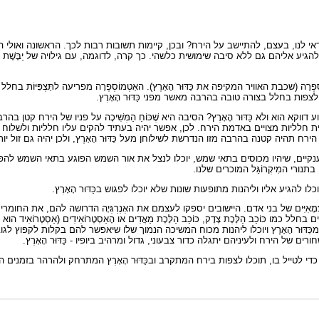
 לנו, בעצם, להתיישב על הירח? ובכן, קיימות תשובות רבות לכך. הראשונה ואולי החשובה
ָה (שכבת האוויר המקיפה את כַּדּוּר הָאָרֶץ). האַטְמוֹסְפֶרָה מפריעה לתַּצְפִּיּוֹת בחלל של 
יוכלו לצפות בחלל בצורה טובה בהרבה מאשר מפני כַּדּוּר הָאָרֶץ.
א הוא ולא כַּדּוּר הָאָרֶץ? הסיבה היא שֶׁכּוֹחַ הַמְּשִׁיכָה על פניו של הירח קטן בהרבה 
ת חלליות מצויים באדמת הירח. לכן, אפשר יהיה בעתיד להקים עליו חלליות ולשלוח 
ירח תהיה קטנה בהרבה מזו הנדרשת לשילוחן מעל כַּדּוּר הָאָרֶץ, ולכן יהיה גם זול יות
חים ענקיים, שיהיו מכוסים בתאי שמש, יוכלו לנצל את אור השמש הפוגע בתאי השמש להפקת 
בתנורי המִיקְרוֹגַּל המוכרים שלנו.
וכלו להגיע אליו וליהנות מתופעות שונות שלא יוכלו לפגוש בכַּדּוּר הָאָרֶץ.
ָאִיִּים של בני אדם. היישובים יספקו לעצמם את האֶנֶרְגְּיָה הדרושה להם, את החומר
ו כּוֹכַב הַלֶּכֶת צֶדֶק, כּוֹכַב הַלֶּכֶת מַאֲדִים או הָאַסְטֶרוֹאִידִים (אַסְטֶרוֹאִי
ח מכַּדּוּר הָאָרֶץ ויוכלו ליהנות מכוח המשיכה הנמוך שלו שיאפשר להם בקלות לקפוץ 
ים של הירח ולעיניהם יתגלה כדור צבעוני, גדול ומרהיב ביופיו - כַּדּוּר הָאָרֶץ.
די לטייל בו, תוכלו לצפות בירח המתקרב ובכַּדּוּר הָאָרֶץ המתרחק ולהרהר בזמנים