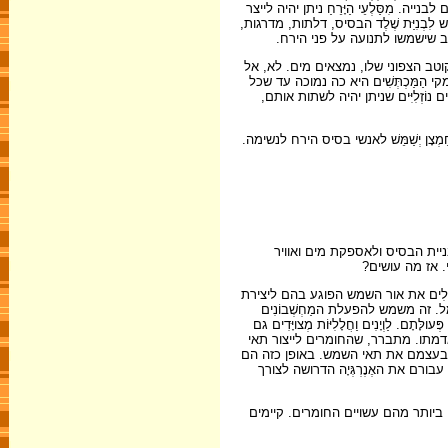
ִסַּלְעֵי הַיָּרֵחַ ניתן יהיה לייצר
מש לִבְנִיַּת שֶׁלֶד הבסיס, דלתות, מדרגות,
רכב שישמשו לתנועה על פני הירח.
בקוטב הצפוני שלו, נמצאים מים. לא, אל
 הַמַּכְתְּשִׁים היא כה נמוכה עד שכל
זְלִיִּים שניתן יהיה לשתות אותם,
צָן יְשַׁמֵּשׁ לאנשי בסיס הירח לנשימה.
לבניית הבסיס ולאספקת מים ואוויר
די. אז מה עושים?
ְלִים את אור השמש הפוגע בהם ליצירת
 זה משמש להפעלת המַחְשְׁבוֹנִים
ַוְיָנִים וַחֲלָלִיּוֹת מְצויָּדִים גם
 באדמתו. מתברר, שהחומרים לייצור תאי
רוּ בעצמם את תאי השמש. באופן כזה הם
עבורם את האֶנֶרְגְּיָה הדרושה לצורך
זעירים ביותר מהם עשויים החומרים. קיימים