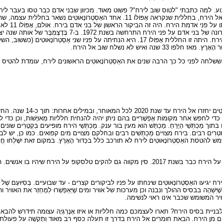
למה כתבתי "לטוס שוב לירח"? פשוט מאוד. מכיוון שבני אדם כבר טסו בעבר לירח ואף 
לפני שנים רבות. בשנת 1969 הגיעה משלחת של שלושה אַסְטְרוֹנָאוּטִים אל הירח, בחללית שנקראה אָפּוֹלוֹ 11
האחרים נכנסו לחלל
אדם אל אדמת הירח. אחריה באו חלליות נוספות מסוגה. הנחיתה האחרונה של בני אדם
היא חללית הנושאת עליה בני אדם) האחרונה מִכַּדּוּר הָאָרֶץ בדרכה אל הירח. היתה זו החללית אָפּוֹלוֹ 17. היא הנחי
לחה לפני כל כך הרבה שנים את האַסְטְרוֹנָאוּטִים הראשונים לירח, עומדת להטיס א
על פי תּוכְנִיּוֹתֶיהָ של נאס"א, סוֹכְנוּת
י לחפש אחר מקומות אֶפְשָׁרִיִּים בהם ניתן יהיה להנחית חלליות מְאויָּשׁוֹת, וכן כדי ל
ְתְּשֵׁי הַיָּרֵחַ. מַכְתֵּשׁ הוא מעין בור ענק. מַכְתְּשֵׁי הירח מופיעים בִּקְטָרִים ש
ֹמֶטְרִים רבים. בירח מצויים מַכְתְּשִׁים רבים ובחלקם מצויים מים קפואים. כמו כן, 
הטסת האַסְטְרוֹנָאוּטִים לירח לא תורכב כלל בכַּדּוּר הָאָרֶץ. במקום זאת יִשָּׁלְחוּ חֲלָק
ובינתיים, ממש ממש לאחרונה, הודיעה סין שהיא מתכננת להנחית אדם על הירח כבר בשנת 2017. סין מקווה גם להקים 
האַסְטְרוֹנָאוּטִים שינחתו על פניו לביקורים קצרים - עד שבועיים. בְּסִיּוּעָם שֶׁל 
ות שֶׁיִּשְׁהֶה בבסיס ההולך ונבנה וכן מערכות של אוויר ומים שֶׁיְּאַפְשְׁרוּ לְמַחְזֵר את ה
וויר המשומש שכבר אינו ראוי לנשימה.
יית בסיס הירח? תארו לעצמכם כמה חלליות או איזו אֶנֶרְגְּיָה עצומה תידרש להב
ֶטְרִים מן הירח. הבאת חומרים אל הירח בדרך זו תעלה כסף רב מאוד וְתַקְשֶׁה על פעולת הבנ