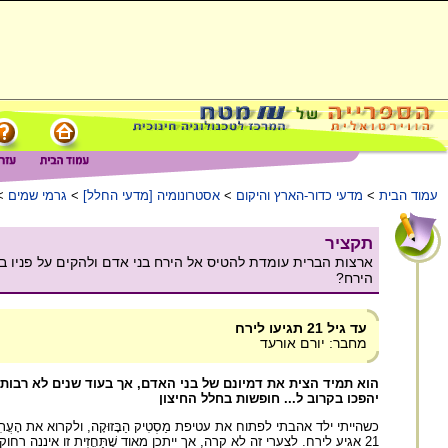
עמוד הבית
>
מדעי כדור-הארץ והיקום
>
אסטרונומיה [מדעי החלל]
>
גרמי שמים
>
תקציר
ארצות הברית עומדת להטיס אל הירח בני אדם ולהקים על פניו בס
הירח?
עד גיל 21 תגיעו לירח
מחבר: יורם אורעד
הוא תמיד הצית את דמיונם של בני האדם, אך בעוד שנים לא רבות ה
יהפכו בקרוב ל... חופשות בחלל החיצון
כשהייתי ילד אהבתי לפתוח את עטיפת מַסְטִיק הַבָּזוּקָה, ולקרוא את הָעֲ
21 אגיע לירח. לצערי זה לא קרה, אך ייתכן מאוד שֶׁתַּחֲזִית זו איננה רחוקה כל כך מן המציאות עֲבוּרְכֶם ועבור ילדים רבים, גם אם לא תתגשם עד גיל 21.