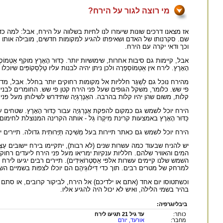
מי רוצה לגור על הירח?
אז מצאנו דרכים שונות שיעזרו לנו לחיות בשלווה על הירח, אבל: למה כדאי
וכך ודאי יקרה עם הירח.
אבל, קיימות גם סיבות אחרות, שימושיות יותר. כַּדּוּר הָאָרֶץ מוקף אַטְמוֹסְפֶר
הָאָרֶץ. לירח אין אַטְמוֹסְפֶרָה ולכן ניתן יהיה לבנות עליו טֶלֶסְקוֹפִּים ש
מהירח נוכל גם לְשַׁגֵּר חלליות אל מקומות רחוקים יותר בחלל. אבל, מדוע דווק
פי שש. כלומר, משקל הגופים שעל פני הירח קטן פי שש. החומרים לבניי
קלות, משום שהן יהיו קלות בהרבה. האֶנֶרְגְּיָה שתידרש לשילוחן מעל פני ה
הירח יוכל לשמש גם כמקום להפקת אֶנֶרְגְּיָה עבור כַּדּוּר הָאָרֶץ. שט
כַּדּוּר הָאָרֶץ באמצעות קרינת מִיקְרוֹ גַּל - אותה הקרינה המנוצלת לחימום 
הירח יוכל לשמש גם כאתר תיירות בעל מְשִׁיכָה תַּיָּרוּתִית גדולה. תיירים י
יש להניח שבעוד כמה עשרות שנים (לא רבות), יתקיימו בירח יישובים עַצְמ
המים והאוויר שלהם. חלליות ענקיות ימריאו מעל פני הירח ליעדים רחוקים בחלל כמ
השמש שלנו קיימים עשרות אלפי אַסְטֶרוֹאִידִים). תיירים רבים יגיעו ליר
למרחק של מטרים רבים. תוך כדי דִּילּוּגֵיהֶם הם יוכלו לצפות בשמיים השחור
וכשתטוסו יום אחד (אתם או ילדיכם) אל הירח, לביקור קרובים, או סתם כ
בהיר בשמי הלילה, ואיש לא יכול היה להגיע אליו.
ביבליוגרפיה:
כותר:
עד גיל 21 תגיעו לירח
מחבר:
אורעד, יורם