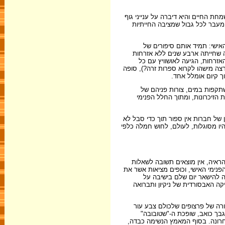
חת החיים והיא דיברה על ענייני גוף
ל מעבר לכל גבול שמציבה החייתיות
אישי: תמיד אותם סיפורים של
יה שחייתה ארבע שנים ללא אזרחות
זרחות, הגיעה לאושוויץ עם כל
צה מישהו לקרוא ספרות זרה?), סופה
ך קיום אומלל אחד.
תקפות במים, צורות פניהם של
הזיכרונות, ומתוך החלל הפנימי
ן של חברות אין ספור תוך כדי סבל לא
 היו מסוגלות, לעולם, לחוש חמלה כלפי
ראיה, אין מוצאים תשובה לשאלות
נימי האישי, וכופים מציאות אשר את
ה להישאר יום שלם בישיבה על
ה האבסורדית של ניקיון ותברואה
בר שמות. מתוך שורה של פרצופים שלכולם צבע עור
בך כואב, שופכת ה-"שטובובה"
חרונה. בסוף המאמץ הנשימה כבדה,