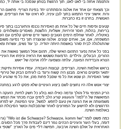
והתנומה אחזה בי לאט לאט, תוך הרגשת בטחון שנסכה בי אותה יד, כמו
וכך מצאתי יום אחד את אולגה והסתתרנו יחד בפינת הצריף. פתאום הרגשת
ורוח. אישוני עיניי התמזגו בתוך לובן עיניה, לא ראינו עוד את הצריפי
האנושית. בחרנו זו בזו כחברות.
קטעים ופיסות חיים של כל אחת מן האסירות נכנסו והתערבבו בתוך סי
בריחות, בהלות, חוסר זהירויות, אשליות, הלשנות, מאסרים ומשלוחים. ט
באיטליה, לאחר שחלפו הימים הטובים כאשר זרים שיחקו קלפים עם השו
המשפחה, אם, אב, ואחים קטנים. אולגה שנעצרה תוך כדי נסיעה משום 
שהתגלגלה לבית סוהר באשמת היותה יהודיה. כך עוד נשים, עשרות ומאות
בפני כל אחת נפער התהום האישי שלה, תהום אפל המושך נואשות את ה
ההורים, הבעלים, והילדים. הדמעות טשטשו את הראיה וניפחו את העיני
הנורא והבדידות המענה, עלתה ונשמעה יללה ארוכה של ייאוש.
בראש אולמות השינה, הצריפים, קבוצות העבודה, עמדו אסירות ותיקות: ש
יתואר וסיוטים נוראים. מבטן היה קשוח וריצד בו לעיתים הבזק של טירוף
שאר האסירות. הן שנאו את כל מי שסבל פחות מהן, את כל מי שהגיע ל
יצורי אנוש אלה היו נחוצים לשם ביצוע העינויים שלא פסקו לרגע במחנה.
הריק הפנימי גדל והולך ונדמה כאילו הוא בולע כל חשק לחיות, הזעק
המיואשות של ה"למה" והגעגוע קורע הלב לימים עברו מכתר את הנפש כ
משמעותה או את הגיונה אין טעם לחפש. למשל, עינוי המיטות, יש לפר
הדרגשים ולא להישען על המזרונים לאחר שהסבלנות וכושר הסיבולת האנ
באולמות השינה.
כמה פשוט
דומה, בעלי העור והעיניים הכהים נגזר דינם לעבודות פרך מכל הסוג
האחראית על אולם השינה ארבעה, חמישה דליי מים על הארץ: "שטפי א