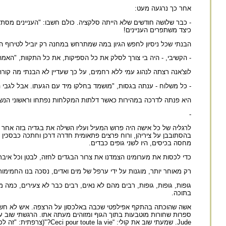
אחר כך נרגעה מעט:
- כבר שלושה חודשים שלא הייתה סלקציה. כולם חשבו: "העניינים מסתדרי
כיצד משתפרים העניינים!
הבנתי שכל ניסיון לחפש הגיון במה שמתרחש במחנה רק יוביל לטירוף ה
- הקשיבי, - היה בי צורך לסלק את כל הספיקות, את כל התקוות, "הא
לוצ'אנה רצתה לנהוג עמי ללא רחמים, על כך שעדיין לא הבנתי מה קור
- כל משלוח - ענתה בגסות, "מושמד בחלקו מיד עם הגעתו. אבל לגבי ה
היא פנתה לדרכה במהירות כאשר דלתות המקלחות נפתחו וראשוני הנשים
-
לרגליה של כל אישה היה פרוש המעיל ועליו השילה את בגדיה בזה אחר ז
בהסתובבן על ציריהן, ורוח פרצים פתאומית חדרה דרכן וחתכה כבסכין א
מחסה בכיסים, היו לשני גופים כבדים.
כדי לכסות את מערומינו הצמדנו את צרור הבגדים לחזה, לבטן וכל איבר 
רק מאוחר יותר, מוגנות על ידי ערפל של מים ואדים, נסכה בנו החמימות 
גופות, גופות, גופות, רבים מהם לא נאים, רבים כבר לא צעירים, כמה 
בתוכה.
אשה שהוכתה בהתקף אפילפטי שכבה באלכסון על הרצפה. איש לא חש לעזר