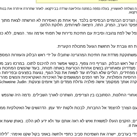
 הלשנה נשלחה לאושוויץ, בעלה נספה במחנה וג'וליאנה שרדה בבירקנאו. לאחר שחרורה איתרה את ב
הצרכים הבהמיים הבסיסיים בלבד. אף אחת מן האסירות לא הורשתה לצאת מתוך צרי
ומפקד הערב, המרק, התה, היציאה לשירותים, חלוקת הלחם.
של לפת צהובה וסיבית עם חתיכות נדירות של תפוחי אדמה וגזר. הנשים, ללא כפו
ת הזו גוברת על תחושת הגועל מתכולת הקערית.
משתוקקת מודדת את חתיכות המרגרינה שחובלו על ידי ראש הבלוק והעוזרות המספס
תיה של ראש הבלוק. הצריף היה צפוף, בקושי אפשר היה להיכנס לתוכו. במרכזו ניצב מ
ת מצדדיהן ומאחוריהן בנשים אחרות הכורעות באותה תנוחה, בעוד שהנשים המחכות מ
מפחידים, רגליים שלא הצליחו עוד לשאת את נטל הגוף, נגועות בפצעים ובפריחות מ
סיות והפולניות, על תווי הפנים המגושמים של האיכרות האוקראיניות והנשים מהרי פ
מאחורי החלונות, הסתובבו בין הצריפים, השתרכו לאורך השבילים. נדמה היה שהנפ
ם הצורך להיצמד אל החברות, לבכות ולקוות יחד עמן. הדרגשים של האיטלקיות ממשל
ם; הזקנים הועלו למשאית ואיש לא ראה אותם עוד ולא ידע לאן הלכו. באותן שעות א
ת זו.
די בערבים, יישרה את השמיכות סביב כתפיי ולחשה באוזני בקול שקט ואימהי: "לילה טו