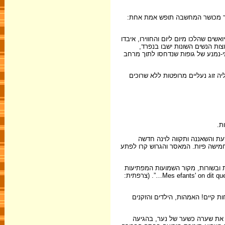
ותר מכושר המחשבה תופש אמת אחת:
 מיואשים שהלכו מיום ליום והחווירו, איבדו
ת הנשים השונות ישבו בנפרד,
י-נמנע של גופות שנדחסו לתוך מרחב
ה זוג נעליים מרופטות ללא שרוכים
ת.
עת והשאננה ותקווה לוינה חדשה
מישה פיות. המאסר והגרוש קרו לפתע
 ובשורות, מקור השמועות המפתיעות
ביותר, אשר התפשטו במהירות עצומה בכל השפות ובכל הפינות הנידחות במחנה. "אתן יודעות ש… Mes efants' on dit que… Ecoutez, je l'ai entendu tout a l`heure au cabinet…”. (צרפתית:
 קיים! האמהות, הילדים והזקנים
ו את שערה כשער של נער, בהגיעה