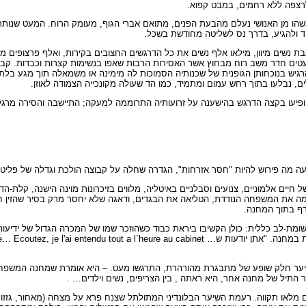
לרצפה ללא רחמים, במבט קפוא.
; משהו מן האנושי נעלם מהבעת הפנים, מתואם אברי הגוף, מעומק הרוח. המעט שנ
ד ולהגיע, בדרך נס לשליטה מחודשת בשכל.
 עם הגעתה של רכבת נשים מיוון, מילאו אלף נשים את כל הדרגשים החצובים בקירות, ואלף פרצופים
ים חדר משב רוח מבחוץ אשר האסירות הרבות שאפו בנשימות קצרות וכבדות. קבוצו
גיש בנוכחותן הגופנית של שכנותיה הסמוכות לה מימינה או משמאלה תוך מגע בלת
, נבלעו בתוך רחש עמום ומתמיד, כמו הד שעולה מקונכייה הצמודה לאוזן.
הופיעו בקצה הדרגש בהישענה על זרועותיה התרוממה למעקה; התיישבה והסירה מרגלי
עה מה פירוש להיות "חסר אזרחות", הגדרה שחלה על קבוצה הולכת וגדלה של פליטו
יים אלמוניים, צנועים וסבלניים באיטליה, מלווים בזיכרונות מוינה הישנה, קלת-הד
ימה את המשפחה הנודדת, הטליאה את הבגדים, ודאגה שלא יחסר מרק בסיר שהזין ח
דף בתוך המחנה.
מת-לב כללית: כולן הקשיבו ביראת כבוד כשהוזכר שמו של המכרה הגדול של ידיעות
י שיער חלק שופע של מתבגרת מהורהרת, התרגשו מעט. – היא אומרת שמחנה המשפחות
התיל של מחנה אחר, היא ראתה , בין הצריפים, נשים וילדים… .
ים מלאו תקווה. רעמת השיער הבלונדיני המתולתל שצנח פרא על מצחה (מאחור, גזז