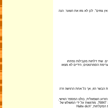
 גוזזים". לכן לא גזזו את השער. הנה
ים. שתי דלתות מקבילות נפתחו
ערימת הסמרטוטים; הידיים לא מצאו
מת הבשר הזו, אך כל אחת הרגישה זרה
 הזרוע השמאלית, בולט המספר האישי,
ספרות שחורות מוטבעות בתוך הגוף ומזוהים מעתה אתו. הרגשתי שוב על בשרי את המחט החודרת, המותירה אחריה, נקודה אחר נקודה, את חמש הספרות: 76847, מודגשות על ידי המשולש של
Jude. שמעתי שוב את קולי: “Ceci pour toute la vie?"(צרפתית: "זה לכל החיים?") מאז שקועקע המספר על זרועי למדתי דברים רבים; שהכתובות על קירות המקלחות, “Halte dich