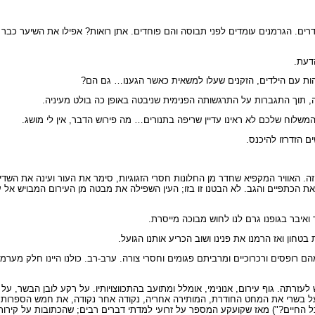
ם. הגרמנים עומדים לפני תבוסה והם פוחדים. אתן רואות? אפילו את השיער כבר אין
דעת.
מהות עם הילדים, הזקנים שעלו למשאית כאשר הגענו… גם הם?
ה, תוך התגברות על התרגשותה הפנימית שניבטה באופן כה בולט מעיניה.
משלוח שלכם לא ראינו עדיין שריפה בתנורים… מה פירוש הדבר, אין לי מושג.
 הזדרזו להיכנס.
ה. האוויר המקפיא שחדר מן החלונות חסרי הזגוגיות, סימר את העור ועינה את השדי
ת הכתפיים והגב. לא הבטנו זו בזו; העין השפילה את מבטה מן העירום המבויש אל 
ואיבר בגופנו גרם לנו לחוש מבוכה מייסרת.
בטחון ואז הרמנו את פנינו ושוב הכריע אותנו הגועל.
מהם רופסים ורכרוכיים ומרביתם פגומים וחסרי צורה. ערב-רב. כולנו היינו חלק מער
תה. גוף עירום, אנונימי, אומלל ומתועב בהתכווצויותיו. על רקע לובן הבשר, על