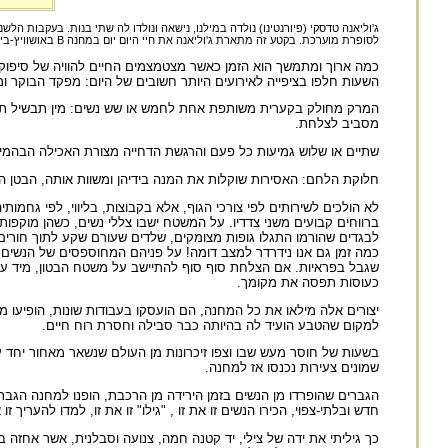
ג'וליאנה טדסקי (פיורנטינו) נולדה במילנו, נישאה ונולדו לה שתי בנות. בעקבות
לסופרת מוערכת. בקטע זה מתארת ג'וליאנה את חיי היום יום במחנה B באושוויץ-בירקנאו.
כמה ארוך ומתמשך הוא הזמן כאשר מצטמצמים החיים להוויה של סיפוק 
השעות חלפו בציפייה לאירועים היותר חשובים של היום: מפקד הבוקר 
המרק מחולק בקערית משותפת אחת לחמש או שש נשים: מין תבשיל תפל 
מסביב לצלחת.
שתיים או שלוש גמיעות כל פעם והרגשת הדחייה מצורת האכילה הבהמי
חלוקת הלחם: האסירות שוקלות את המנה בידיהן ומשוות אותה, הבטן ה
לא הולכים לשירותים לפי צורכי הגוף, אלא בקבוצות, בליווי, לפי גחמו
ברווחים קבועים משני צדדיו. על המשטח ישבו צללי נשים, כשהן מוקפו
לבגדים שהורמו התגלו גופות מצומקים, שלדים שעורם שקע לתוך חורים 
כמה זמן גם אנו נידרדר למצב דומה! על פניהם המחוספסים של הנשים הרו
כעוסות תפסה את מקומך.
יצורים אלה מילאו את כל המחנה, הם הועסקו בעבודות שונות, הופיעו 
למקום שהטבע הועיד לה בהיותה כבר סבילה וחסרת רוח חיים.
בשעות של חוסר מעש שבו וצפו זיכרונות מן העולם שנשאר מאחור יחד ע
שמונים צעירות נכנסו אז למחנה.
הגברים שהופרדו מן הנשים בזמן הירידה מן הרכבת, הופנו למחנה הגברי
חדש ובלתי-צפוי, הכירו הנשים זו את זו , "גילו" זו את זו, למדו להעריך זו א
כך גיליתי את ידה של צילי, יד קטנה חמה, צנועה וסבלנית, אשר אחזה בי