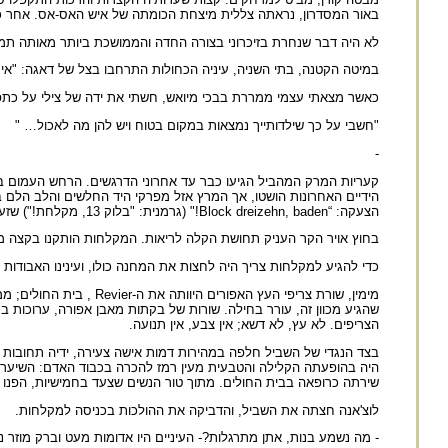
באור המסדרון, נראתה צללית מיצחת הכומתה של איש האס-אס. אחר כך נ
לא היה דבר שנחרת בזיכרוני בצורה החדה והממושכת ביותר מאותה תמו
במיטה הקטנה, בתי השניה, עיניה הכחולות התרחבו בצל של דאגה: "אימ
כאשר מצאתי עצמי ממררת בבכי מיואש, חשתי את ידה של צילי על כתפי.
"חשבי על כך שילדותייך נמצאות במקום בטוח ויש להן מה לאכול… "
-
קעריות המרק המהביל הגיעו כבר עד אחרוני הדרגשים. הרחש העמום בצ
הידיים האחרונות הושטו, אך המרץ אזל מפרקי היד החלשים והלב הל
הצעקה: “Block dreizehn, baden!" (גרמנית: "בלוק 13, מקלחת!") שזעזעה את כל הצריף.
בחוץ אויר הקר העניק תחושת הקלה לריאות. המקלחות הותקנו בקצה מ
כדי להגיע למקלחות צריך היה לחצות את המחנה כולו, ועינינו האבודות ש
מימין, שורת צריפי העץ 
שהגיע מכוון זה, עורר בחילה. שורות של בקתות מאבן אפורה, ערוכות
הצריפים. לא עץ, לא דשא; אין צבע, אין תנועה.
בצד הנגדי של השביל חלפה במהירות דמות אישה צעירה, ידיה תחובות ב
היה בהופעתה הקלילה והטבעית מעין רמז להכרה בכבוד האדם: השיער הא
שירתה כרופאה בבית החולים. מתוך טור הנשים שצעד בחמישיות, הפנו ה
לוצ'אנה חצתה את השביל, והדביקה את ההולכות בכניסה למקלחות.
- מה נשמע בנות, אתן מתרגלות?- העיניים היו אדומות מעט וברק מוזר 