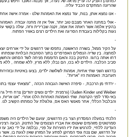
למחנה) העניק לה עדיין מראה של נערה, אך מבטה האובד חיפש בעקשנ
שהריונה המתקדם הכביד עליה.
- אנו נמצא אותן, בנות, עוד נמצא את האמהות שלנו - אמרה אישה אח
- אולי במחנה האחר מצבם טוב יותר, אולי אין זה מחנה עבודה. האמהו
בהקיץ אלמה אשר ראתה את אמה, זקנה שברירית ורזה, עולה בקושי על 
נעות בקלילות בעבודת הסריגה ואת הילדים רצים באוויר הפתוח.
-
על הקיר ממול, בשורה הראשונה, נתפסו שני דרגשים על ידי אורחים יוצא
למחצה. בין שדיה הנפולים האפרפרים בתוך הסחבות הבלויות שנפתחו בר
דחו אותה ברוגז. התינוק בכה והאם הדוממת מניחה לשד הסחוט והחשוף ל
סביב הכלבה. הילדים לא בכו, הם נבלו; ללא מרץ, ללא שמחה , ללא מש
בדרגש השני שתי אחיות, אמהות לשלושה ילדים, בצעו באיטיות ובזהירו
תערובת: האמהות היו "אריות".
- ירדתי מן הרכבת, - סיפרה האישה הגבוהה הכהה , "ומצאתי עצמי בתוך
Juden Kinder und Weiber! (גרמנית: ילדים ונשים יה
באי-סדר לפני הקרונות. שתי האמהות האחרות הלכו אחרי. "אנו אריות, 
והבלבול הכללי, אחר מאנשי האס אס, גולגולת על כומתתו הקשיב לנו. ה
-
הלכתי במעלה המסדרון הצר בין הדרגשים; יצועם של הילדים היה משמאל
סמרטוטים מזוהמים שעטפו את אבריו הצנומים של התינוק. הבעה רצינית
העדינה ללחיי, להרגיש את ידיו הזעירות על פניי, נבלמה על ידי כאב ע
על הדרגש, שם צנח גופי המרוקן לפתע על המזרון שאין לגעת בו, אשר 
מבטה קורן, מביט למרחקים. קצות שערותיה הקצרות והרכות התקפלו ס