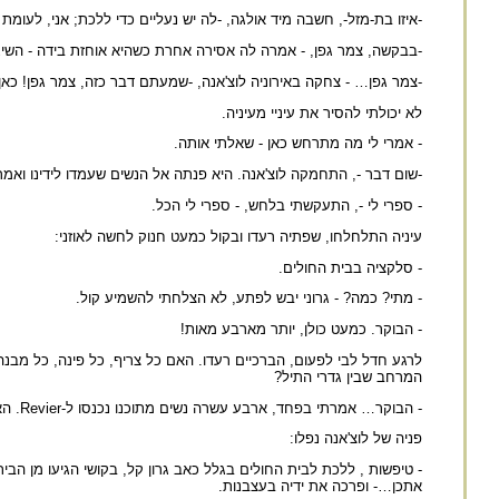
-איזו בת-מזל-, חשבה מיד אולגה, -לה יש נעליים כדי ללכת; אני, לעומ
-בבקשה, צמר גפן, - אמרה לה אסירה אחרת כשהיא אוחזת בידה - השיגי
-צמר גפן… - צחקה באירוניה לוצ'אנה, -שמעתם דבר כזה, צמר גפן! כא
לא יכולתי להסיר את עיניי מעיניה.
- אמרי לי מה מתרחש כאן - שאלתי אותה.
-שום דבר -, התחמקה לוצ'אנה. היא פנתה אל הנשים שעמדו לידינו ואמרה
- ספרי לי -, התעקשתי בלחש, - ספרי לי הכל.
עיניה התלחלחו, שפתיה רעדו ובקול כמעט חנוק לחשה לאוזני:
- סלקציה בבית החולים.
- מתי? כמה? - גרוני יבש לפתע, לא הצלחתי להשמיע קול.
- הבוקר. כמעט כולן, יותר מארבע מאות!
לרגע חדל לבי לפעום, הברכיים רעדו. האם כל צריף, כל פינה, כל מבנ
המרחב שבין גדרי התיל?
- הבוקר… אמרתי בפחד, ארבע עשרה נשים מתוכנו נכנסו ל-Revier. האם … גם הן?
פניה של לוצ'אנה נפלו:
- טיפשות , ללכת לבית החולים בגלל כאב גרון קל, בקושי הגיעו מן הב
אתכן…- ופרכה את ידיה בעצבנות.