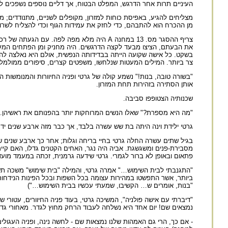
העיניים תרות אחר הדרגש, המפלט הבטוח, אך דליים נוספים נשפכים 
מצליחים להגיע, באפיסת כוחות למזרון, מקופלים לשניים, מתנודדים
מן ההכרח הוא להתבהם, כדי לחזק את עמידות הגוף וכדי להצליח לשרו
צריף ההסגר מס. 13 במחנה A היה מלא מפה לפה.
את הבעתם, הציצו מבעד לקצה הדרגשים. היה מחניק ומן הפתחים המעט
בשקט. כל אישה שקועה הייתה בבדידותה הנפשית, אולם היא נאלצה להר
צר ביותר. המילים המעטות שנלחשו, משפטים קצרים, סיפורים ממולמלים
"בשורה טובה, בנות!" נשמע קולה של גרטי ופניה החיוורות והמנומשות 
אותן הסתירה בזהירות תחת המזרון.
שכנותיה הצטופפו סביבה.
"מה היא מספרת?" שאלו הנשים המרוחקות יותר בהפנותם את ראשיהן.
גרטי ילידת וינה היתה בת שש עשרה בלבד, אך כבר מזה ארבע שנים יד
בגיל שתים עשרה החלה גרטי בחיי בריחה וגלות; אחר כך ארבע שנים של ח
מסבירת-פנים ומשגשגת. אביה היה נגר, האחים הקטנים גדלו, האם קי
פתאום ובאופן לא ברור לגמרי. גרטי שידעה גרמנית, זכתה במעמד מוע
"התגנבתי לבית השימוש…" אמרה גרטי, והמילה "בית שימוש" משכה תשו
"בנות, אומרים ש… הקשיבו, שמעתי עכשיו בבית השימוש…")
"דיברתי עם אישה פולניה", המשיכה גרטי, בעוד פניה החיוורים, עטור
נמצאים שם! יום אחד היא נשלחה לעבוד הרחק מחוץ לגדר. מאחורי גדר 
- אם כך, הרי גם האמהות שלנו נמצאות שם - לחשה נינה, ופניה העגול