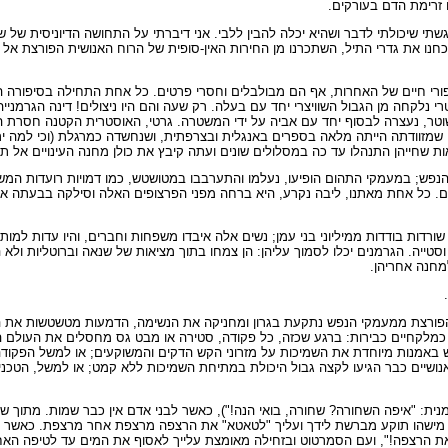
 זרימת הדם בעורקים.
י שיכולתי לדבר ושהיא יכלה להבין ללבי. אני דיברתי על התחושה הדיוניסית של שמ
ם, שכחנו את גדרי התיל, השתכרנו מן החירות האין-סופית של הרוח האנושית הפורצת א
פורי חיים של האחרות, אף הם מבולבלים וחסרי פרטים. כל אחת התחילה בסיפורה ה
רי נלקחה מן הגבול השוויצרי יחד עם בעלה. רק שעה והם היו ניצולים! דינה הגרמני
טר, נעצרה לבסוף יחד עם אביה על ידי המשטרה. גרטי, האוסטרית הקטנה חסרת הא
שמזוודתה הייתה מלאה בספרים באנגלית ובצרפתית, ושנחשדה כמרגלת (וכי למה יר
 שחייהן התנהלו עד כה במסלולים שונים ועתה קיבץ את כולן מחנה העינויים אל תו
נפש; במעמקי התהום הופיעו, נעלמו והתערבבו במטושטש, כמו דמויות רועדות המש
ים. כל אחת מאתנו, ליבה נקרע, היא ברחה מפני הפרצופים האלה וסילקה בבעתה את 
ורדות בודדות ממיליוני בני עמן; נשים אלה איבדו משפחות וחברים, והיו עדות למות
 וסטייה. הגרמנים יכלו לסמוך עליהן: הן צמחו בתוך מציאות של שנאה וברוטליות ולא
מחנה אחריהן.
ה הפורצת ממעמקי הנפש נתקעת בגרון ומחניקה את הנשימה, הדמעות מטשטשות את ה
מלקחיים כבירות: ברגע שכזה, כל פקודה, סטירה או מבט גס מחסלים את העולם הפ
וש באמנות מיוחדת את השמיכות על מזרוני הקש הדקים והמשוקעים; או למשל הפקוד
ושיים כבר הגיעו לקצה גבול היכולת במתיחת השמיכות ללא קמט; או למשל, הטכניק
 לומר:”Wo ist die Schwarze? Schwarze, komm her!" (גרמנית: "איפה השחורה? שחורה, בואי הנה!"), כאשר לבני אדם אין כ
ים. מישהו תוקע מברשת לידך ועליך "לטאטא" את הרצפה מרצפת אחר מרצפת. כאשר ג
ת הרצפה!", ועם הסמרטוט ובזחילה מאומצת עלייך לאסוף את המים עד לטיפה הא