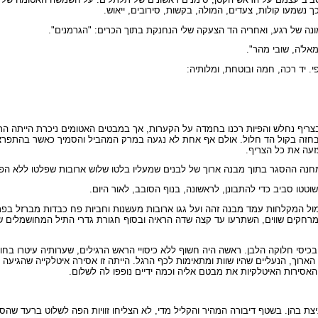
שמעו קולות, צעדים, המולה, בקשות, סירובים, ייאוש.
נה של רגע, ואחריה הד הצעקה שלי הנחנקת בתוך הכרים: "הגרמנים".
אל'ה, שובי מהר".
 יד רכה, חמה ובוטחת, ומלותיה:
ריף נחלש והפיות רכנו בחמדה על הקערות, אך במבטים האטומים ניכרת הייתה התש
ם בחזה בקול הד חלול. אולם אף אחת לא נגעה במרק המהביל והסמיך כאשר בהתפ
חנה ההסגר בתוך מבנה ארוך של לבנים שמעליו בלטו שלוש ארובות שפלטו ללא הפס
וטטו סביב כדי להתבונן, לראשונה, בנוף הסובב, לאור היום.
האפורים היוותה את ה-Revier , בית החולים; ממול המקלחות עמד מבנה זהה ועל גגו ארובות מעשנות וחביות פח כ
 במרחקים שווים, השתרעו עד קצה שדה הראיה ובסוף חגורת גדרי התיל המחושמלים ש
כיסי חלוקה הלבן. ראשה היה חשוף ללא כיסויי הראש הרגילים, שערותיה עיטרו בחו
רוך, הנעליים שהיו שוות ומתאימות לכף הרגל. הייתה זו אסירה איטלקייה שהגיעה 
אסירות האיטלקיות את מבטם אליה וכמה ידיים נופפו לה לשלום.
ניצת בהן. בשטף דיבורה המהיר והקליל מדי, לא הצליחו זוויות הפה לשלוט ברעד שהס