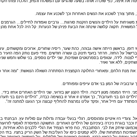
ות את אימה, כפי שזכרה אותה בשעה שהגיעו עם המשלוח והמיון, הולכת ומתרחק
ת, מתוך צורך לשכנע את הנשים האחרות וכך לשכנע את עצמה.
ת משגיחות על הילדים והנשים הזקנות סורגות… גרביים ואפודות לחיילים… הגרמנים 
המשאית. תקווה קלושה שינתה את הבעת פניהן של הנערות: קל היה לכל אחת מהן ל
י דופן. בראשון הייתה אישה גבוהה, כהת שער, ריסיה שחורים, ארוכים ומקושתים, עי
ישול על החזה, חרחר בזעף תינוק בן עשרה חודשים. מידי פעם נותק הפה הזעיר מן
צנוח. לידה, עטופים בסמרטוטים ושמיכות, שני ילדים נוספים, בני שלוש וחמש שנים
חקים, ללא אור ואויר.
ת את מנת הלחם, ומאחורי החלוקה הקמצנית הסתתרה השאלה הנואשת: "ומה אחר כך?"
 ערבוביה של המון בני אדם עייפים ומפוחדים.
ודים) צרח חייל גרמני. הייתי המומה מטון דיבורו. הילד הקטן ישן בזרועי, שני הילדים האחרים אחזו
הילדים הם בני תערובת", כך אמרנו זו אחר זו בנשימה כבדה, "הילדים הינם בני תער
סתודד עם חייל אחר, ופקד עלינו נמרצות להחליף קבוצה וכך הגענו למחנה זה".
. צעדיי היו איטיים ומהוססים, רגליי בנעלי עבודה גדולות עם סוליות עץ. הבחנתי
 וכבר בוגרת ניכרה בעיניהם של הילדים האחרים. התשוקה המיוסרת לאסוף לזרועותי
ז שכמעט שיתק את לבי. הסתובבתי, כוח פראי הצמיד את רגליי ללבנים הלא אחידות, א
השמיכות המתוחות שלו, ללא קמטים כיסו על העליבות של השק הריק בחציו. בתי הק
ביב עצמם על הראש הקטן, סימנים ראשונים של תלתלים. על השמשה האטומה של ח