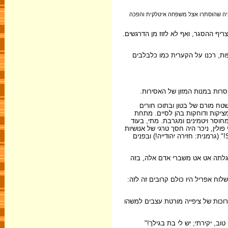
נותיה שהוסתרו אצל משפחה איטלקית והפכה
ף ההסגר, ואף לא לזוז מן הדרגשים.
ת, רכנו על הקערית כמו כלבלבים
רות במנות המזון של האסירות.
שטח מורם של בטון ובתוכו חורים
ציקות ודוחקות בהן לסיים. מתחת
חוסר ויטמינים ומגרבת. מתי, בעוד
ולין, ניכר היה חסך טרגי של אנושיות
שגבל בפראיות. אם הצלחת סוף סוף להתיישב על משטח הבטון, מיד עקרה אותך ממקומך אישה פולניה גדולת ממדים תוך איומים וצעקות: Schweine Judin!" (גרמנית: חזירה יהודייה!) ובפנים
ש גלתה אט אט משברי אדם אלה, בזה
וח אפריל היו כולם קרובים זה לזה:
רוכות של ציפייה מורטת עצבים למשהו
ב, יקירתי; יש לי בת בגילך!"