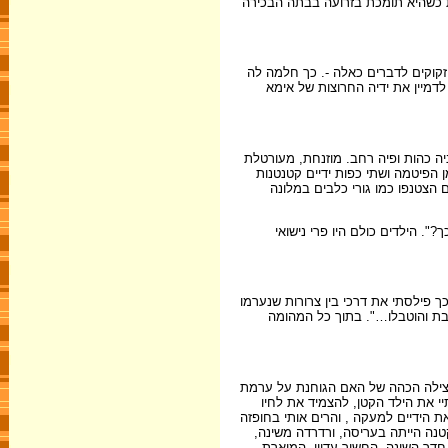
ת כשהיא תומכת בזרועה בבתה הבכירה
זקוקים לדברים כאלה -. כך חלמה לה
דמיין את ידיה החרוצות של אימא
ניה כהות ופיה רחב. מוזנחת, מעורטלת
 הפיטמה ושתי כפות ידיים קטנטנות
 הצטנפו כמו גורי כלבים במלונה
. הילדים כולם היו פרי נישואי
 בידי, כך פילסתי את דרכי בין צרורות שנערמו
ובת והוטבלו…". בתוך כל המהומה
 בצילה הכהה של האם הגוחנת על ערמת
י את הילד הקטן, להצמיד את לחיו
ת הידיים למעקה , והרים אותי בחופזה
טנה הייתה בעריסה, ורדרדה משינה,
דר השינה, החשוך עדיין, המוארת