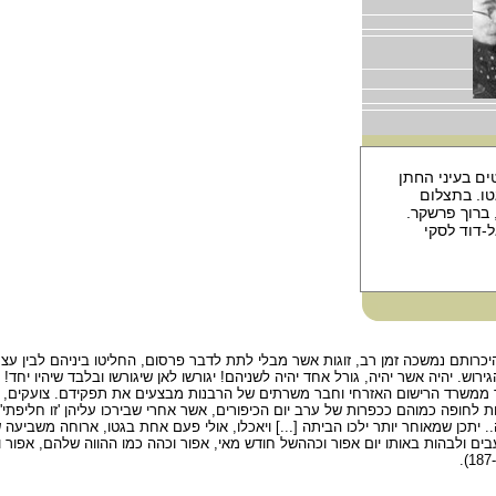
ים בעיני החתן
ו. בתצלום
 ברוך פרשקר.
-דוד לסקי
ר היכרותם נמשכה זמן רב, זוגות אשר מבלי לתת לדבר פרסום, החליטו ביניהם לבין ע
רוש. יהיה אשר יהיה, גורל אחד יהיה לשניהם! יגורשו לאן שיגורשו ובלבד שיהיו יחד! 
 ממשרד הרישום האזרחי וחבר משרתים של הרבנות מבצעים את תפקידם. צועקים, נוז
 לחופה כמוהם ככפרות של ערב יום הכיפורים, אשר אחרי שבירכו עליהן 'זו חליפתי', 
.. יתכן שמאוחר יותר ילכו הביתה [...] ויאכלו, אולי פעם אחת בגטו, ארוחה משביעה
ים ולבהות באותו יום אפור וכההשל חודש מאי, אפור וכהה כמו ההווה שלהם, אפור