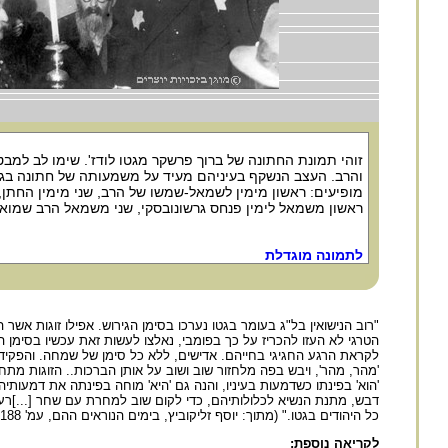
זוהי תמונת החתונה של ברוך פרשקר מגטו לודז'. שימו לב למבט
והרב. העצב הנשקף בעיניהם מעיד על משמעותה של חתונה בגט
מופיעים: ראשון מימין לשמאל-שמשו של הרב, שני מימין החתן,
ראשון משמאל לימין פנחס גרשונובסקי, שני משמאל הרב שמואל
לתמונה מוגדלת
"רוב הנישואין בל"ג בעומר בגטו נערכו בסימן הגירוש. אפילו זוגות אש
הטרגי לא העזו להכריז על כך בפומבי, נאלצו לעשות זאת עכשיו בסימן הגי
לקראת הרגע החגיגי בחייהם. אדישים, ללא כל סימן של שמחה. והפקיד
'מהר, מהר', ויבש בפה מלחזור שוב ושוב על אותן הברכות.. הזוגות מתחת
'הוא' בפינתו כשדמעות בעיניו, והנה גם 'היא' מוחה בפינתה את דמעותיה
דבש, מתנת הנשיא לכלולותיהם, כדי לקום שוב למחרת עם שחר [...]רעב
כל היהודים בגטו." (מתוך: יוסף זליקוביץ, בימים הנוראים ההם, עמ' 187-188).
לקריאה נוספת: