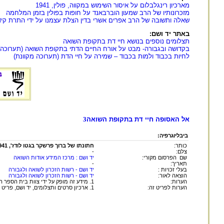
מארכיון רינגלבלום על איסור השימוש במקווה, פולין, 1941
מזכרונותיו של הרב שמעון הוברבאנד על חופות בפולין בזמן המלחמה
שאלה ותשובה של הרב אפרים אשרי בדין הצלת עצמנו על ידי התרת קידו
באתר יד ושם:
תצלומים נוספים בנושא חיי דת בתקופת השואה
בקדושה ובגבורה- מבט על אורח החיים הדתי בתקופת השואה (תערוכה 
לחיות בכבוד ולמות בכבוד – שמירה על חיי הדת (תערוכה מקוונת)
אל האסופה חיי דת בתקופת השואה
3
ביבליוגרפיה:
כותר:
חתונתו של ברוך פרשקר בגטו לודז', 1941
צלם:
-
שם הפרסום מקורי:
יד ושם : מרכז המידע אודות השואה
תאריך:
-
בעלי זכויות :
יד ושם - רשות הזכרון לשואה ולגבורה
הוצאה לאור:
יד ושם - רשות הזכרון לשואה ולגבורה
הערות:
1. מידע זה מופק על ידי צוות בית הספר המרכזי להוראת השואה ובסיוע אגפי יד ושם השונים.
הערות לפריט זה:
1. ארכיון סרטים ותצלומים, יד ושם, פריט מס' 4062/402.