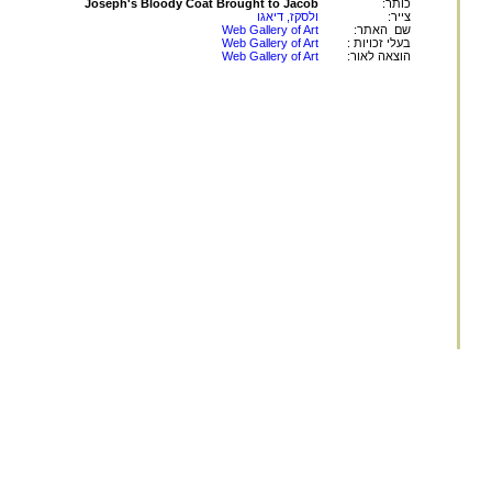
כותר:
Joseph's Bloody Coat Brought to Jacob
צייר:
ולסקז, דיאגו
שם האתר:
Web Gallery of Art
בעלי זכויות :
Web Gallery of Art
הוצאה לאור:
Web Gallery of Art
החומר במאגר זה הינו
לשימוש פרטי ולשימושם ש