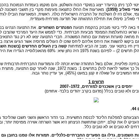
י לכך ניתן בהיעדר ייצוג במוקדי הכוח והשלטון, והם מוקמו בעמדות הנמוכות בהכ
סאליב (1959)
: מאורעות אלו החלו כתוצאה מעימות מקרי בין תושבי השכונה ל
מי, אולם היו לו השלכות על החברה הישראלית כולה. ראשית, המאורעות הובילו לג
אדי סאליב סימלו את תחילת התהוותה של תודעה מזרחית-מעמדית.
 באה לידי ביטוי מובהק בהקמת תנועת
הפנתרים השחורים
. את התנועה הנהיגו בני
 שראו כהתעלמות הממסד מבעיות חברתיות. כדי לממש את היעד המרכזי שהציבו 
ות מחאה סוערות ועימות עם כוחות המשטרה. חברי התנועה יצאו לא רק נגד התנאי
 ביקשו להשוות את היחס אליהם ליחס שזכו לו העולים מרוסיה אשר הגיעו ארצה ב
ין חיו בתנאי עוני. מצב זה הביא למתיחות
קשה בין העולים החדשים (בשנות השבע
, ועל כך אפשר ללמוד מנתוני מדד הדמוקרטיה הישראלית (להלן תרשים 2) – לפ
חינה פוליטית, אולם בשל התהודה שהיא זכתה לה והמודעות החברתית-תרבותית ש
תרשים 1
יחסים בין אשכנזים למזרחים, 1972–2007
בים ולא טובים בכלל (מדגם בקרב יהודים בלבד- אחוזים)
הצבעתם למפלגת הליכוד לכנסת התשיעית. בני הדור הראשון והשני חשבו שהליכוד ב
השמונים, גדלו גם הפערים החברתיים-כלכליים. תמורות אלו טמנו בחובן גם ה