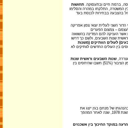
נסה, ברמת חיים ובתעסוקה.
תחושות
בין המשטרה, התלקחו במהרה והסלימו
ידול בהצבעה בבחירות לכנסת בעד
 הדור השני לעליית יוצאי צפון אפריקה
לעצמם – צמצום הפערים
ם אשר העניקה להם המדינה בהשוואה
ראשית שנות השבעים, ולשם כך דרשו
ים) לעולים הוותיקים (משנות
יהם בשנת 1975 היה נתון שיא: 69% מהאוכלוסייה הגדירו את היחסים בין העולים החדשים לוותיקים לא
עוררה,
שנות השבעים וראשית שנות
. על כך אפשר לראות להלן בתרשים 1: בשנת 1972, שנה לאחר קום התנועה, מחצית מן הציבור (51%) חשבו שהיחסים בין
הנהגתו של מנחם בגין ייצג את
האינטרסים שלהם נאמנה ויוביל לצמצום האי-שוויון החברתי-כלכלי, והם העניקו לו את קולם. ייתכן שתחושת הניצחון היא אשר השרתה אווירה מפויסת יותר; ובשנת 1978, שנה לאחר המהפך
רעה במוקד החיכוך בין אשכנזים