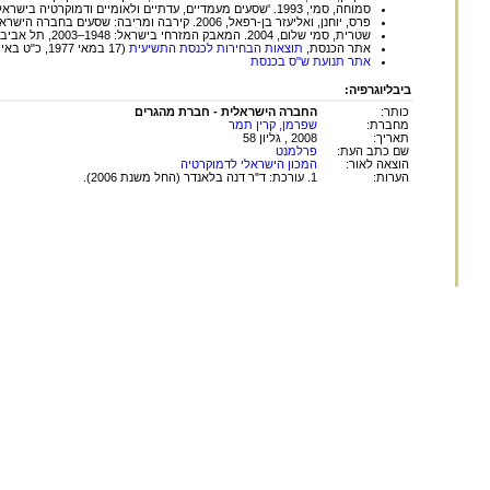
סמוחה, סמי, 1993. 'שסעים מעמדיים, עדתיים ולאומיים ודמוקרטיה בישראל', בתוך: אורי רם (עורך), החברה הישראלית: היבטים ביקורתיים, תל אביב: ברירות: 172–202.
פרס, יוחנן, ואליעזר בן-רפאל, 2006. קירבה ומריבה: שסעים בחברה הישראלית, תל אביב: עם עובד.
שטרית, סמי שלום, 2004. המאבק המזרחי בישראל: 1948–2003, תל אביב: עם עובד.
אתר הכנסת,
תוצאות הבחירות לכנסת התשיעית
(17 במאי 1977, כ"ט באייר תשל"ז):
אתר תנועת ש"ס בכנסת
ביבליוגרפיה:
כותר:
החברה הישראלית - חברת מהגרים
מחברת:
שפרמן, קרין תמר
תאריך:
2008 , גליון 58
שם כתב העת:
פרלמנט
הוצאה לאור:
המכון הישראלי לדמוקרטיה
הערות:
1. עורכת: ד"ר דנה בלאנדר (החל משנת 2006).
החומר במאגר זה הינו
לשימוש פרטי ולשימושם ש
המאגר, ללא הסכמה מ