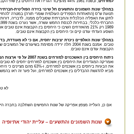
למזרחים
, ובשנת 1981 44% מהציבור הגדירו את היחסים בין שתי הקבוצות הללו לא טובים או לא טובים כלל.
במהלך שנות השמונים והתשעים חל שינוי בזירה הפוליטית-חברתית
תנועת ש"ס (התאחדות הספרדים העולמית שומרי תורה) במטרה 'להחזי
לתקן את האפליה הכלכלית והחברתית שסובלים ממנה, לדבריה, דורו
השסע העדתי עודנו קיים וכי היחסים בין הקבוצות אינם טובים.
במהלך שנות האלפיים ניכרת יציבות יחסית, אם כי לא מעודדת, בדע
הקבוצות עודם אינם טובים.
ניתוח היחסים בין האשכנזים למזרחים בשנת 2007 על פי ארצות המוצא של הנשאלים מעלה תמונה דומה
את הבעיות ביחסים בין אשכנזי
מביא להדגשת ההבדלים בין אשכנזים למזרחים, ועל פער זה ראו בהמשך
לא טו
אם כן, העלייה מצפון אפריקה של שנות החמישים השתלבה בחברה הי
שנות השמונים והתשעים – עליית יהודי אתיופיה