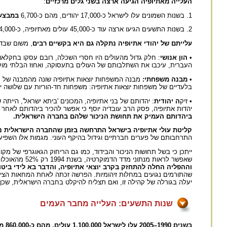
העלייה מאתיופיה הגיעה ארצה בשני גלים מרכזיים
:
1. בשנות השמונים עלו לישראל כ-17,000 יהודים, מהם כ-6,700
במבצע
2. בשנות התשעים הגיעו ארצה עוד כ-45,000 עולים מאתיופיה, כ-14,000
עלייתם של יהודי אתיופיה נתקלה גם היא בקשיים רבים
, משום שבד
•
הון אנושי
: חלק גדול מהעולים היו חסרי השכלה, רובם עסקו בחקלאו
העברית, עיכבו את השתלבותם של העולים בתעסוקה, ואחוז הבלתי מועס
•
מבנה משפחתי:
מבנה המשפחות יוצאות אתיופיה שונה מהמבנה של משפ
בלעדיים של משפחות יוצאות אתיופיה: משפחות חד-הוריות עם שלושה ילדים ויותר ואבות ר
• זיק
ה יהודית
: יהדותם של בני אתיופיה, המכונים 'ביתא ישראל', היית
יהדות אתיופיה, פסק הרב עובדיה יוסף כי אפשר להכיר ביהדותם לאחר 
ביהדותם העמיק את תחושת הניכור שלהם בחברה הישראלית.
קליטת עולי אתיופיה בישראל התרחשה בזמן שהחברה הישראלית ניצ
התרחבותם של פערים חברתיים וגידול בהיקף העוני. מגמות אלו השפיע
ייתכן כי בשל תחושות הניכור והבידוד, כמו גם הריחוק הגאוגרפי של 
שאפשר לראות מנתוני מדד הדמוקרטיה, בשנת 1994 רק 52% מהאוכלוסייה הגדירו אותה לא טובה, נתון נמוך באופן יחסי (ראו להלן תרשים 3). אולם,
וההפליה החלה להתחזק בקרב יוצאי אתיופיה, והדבר בא לידי ביט
שהתורמים נגועים במחלות זיהומיות. הפרשה זכתה לאחת המחאות הציבו
יעלה בגורלה של קהילה זו, ואם תצליח להיקלט בחברה הישראלית, שכן ג
שנות התשעים: העלייה מחבר העמים
בשנים 1990–2005 עלו לישראל 1,100,000 עולים, מהם כ-860,000 ממדינות חבר העמים, והם הגדילו את האוכלוסייה ב-35%