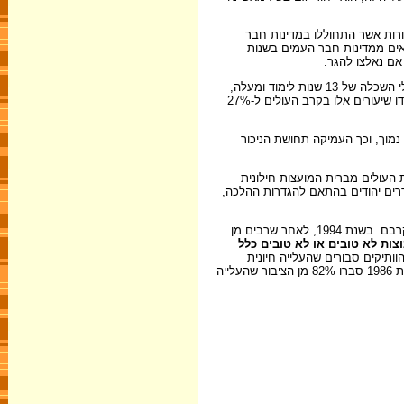
ורות אשר התחוללו במדינות חבר
צאים ממדינות חבר העמים בשנות
אם נאלצו להגר.
: בניגוד לעליות האחרות, לעלייה בשנות התשעים יש מאפיינים חברתיים-כלכליים של הון אנושי ברמה גבוהה: 55% מעולי שנות התשעים הם בעלי השכלה של 13 שנות לימוד ומעלה,
כ-41% ממי שהגיעו בשנים 1989–1990 עסקו בארץ המוצא שלהם במקצועות אקדמיים, וכ-34% היו טכנאים ובעלי מקצועות חופשיים אחרים. בשנת 2000 ירדו שיעורים אלו בקרב העולים ל-27%
מוך, וכך העמיקה תחושת הניכור
ת העולים מברית המועצות חילונית
דרים יהודים בהתאם להגדרות ההלכה,
היקף העלייה, זיקתה לארץ המוצא והתרכזותה באזורי מגורים מסוימים, בשילוב תחושת הניכור שחשו העולים, הביאו למגמת הסתגרות חברתית-תרבותית בקרבם. בשנת 1994, לאחר שרבים מן
 הוותיקים סבורים שהעלייה חיונית
למדינה? והאם הם מוכנים לוויתורים אישיים למען קליטת העלייה? ומהו מקומם של העולים בסדר העדיפויות הלאומי? ממחקריו של אלעזר לשם עולה כי בשנת 1986 סברו 82% מן הציבור שהעלייה