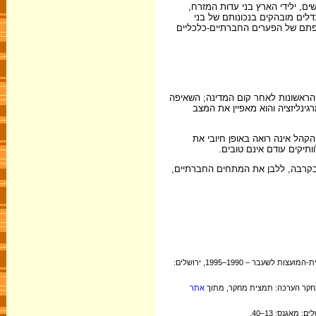
ים, ילידי הארץ בני עדות המזרח,
לים מובהקים בנכונותם של בני
צאי אירופה ואמריקה. על כן אין פלא שעם החרפתם של הפערים החברתיים-כלכליים
 הראשונות לאחר קום המדינה; השאיפה
גינליזציה והוא מאפיין את המצב
הקהל אינה רואה באופן חיובי את
 בקרבה, ללבן את המתחים החברתיים,
הורוביץ, תמר, ואלעזר לשם, 1998. 'יוצאי ברית-המועצות במרחב התרבותי בישראל', בתוך: משה סיקרון ואלעזר לשם (עורכים), דיוקנה של עלייה: תהליכי קליטתם של עולי ברית-המועצות לשעבר – 1990–1995, ירושלים:
אתר