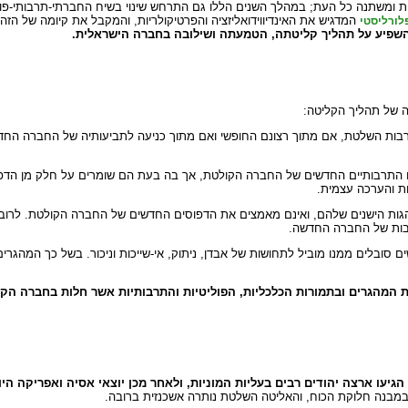
ומשתנה כל העת; במהלך השנים הללו גם התרחש שינוי בשיח החברתי-תרבותי-פולי
המדגיש את האינדיווידואליזציה והפרטיקולריות, והמקבל את קיומה של ה
לורליסטי
 השפיע על תהליך קליטתה, הטמעתה ושילובה בחברה הישראלית.
ה של תהליך הקליטה:
בות השלטת, אם מתוך רצונם החופשי ואם מתוך כניעה לתביעותיה של החברה החד
 התרבותיים החדשים של החברה הקולטת, אך בה בעת הם שומרים על חלק מן הדפו
ות והערכה עצמית.
גות הישנים שלהם, ואינם מאמצים את הדפוסים החדשים של החברה הקולטת. לרוב מו
בות של החברה החדשה.
סובלים ממנו מוביל לתחושות של אבדן, ניתוק, אי-שייכות וניכור. בשל כך המהגרים
ת המהגרים ובתמורות הכלכליות, הפוליטיות והתרבותיות אשר חלות בחברה הק
במבנה חלוקת הכוח, והאליטה השלטת נותרה אשכנזית ברובה.