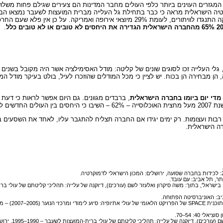
 המגזרים העוינים ביותר כלפי העולים מחבר המדינות הם צעירים שגילם פחות משלוש
טיה הישראלית מראה כי כבר בתחילת גל העלייה מברית המועצות לשעבר נמצאו הבד
העדות השונות לוויתורים אישיים למען העלייה: 47% מיוצאי אסיה ואפריקה התנגדו לוויתורים, לעומת 29% מיו
.
גלי העלייה זכו לסוגים שונים של קליטה: מודל האסימילציה אשר היה מקובל בשנים
 מבחירה הן בכוח. יש לציין כי מכל המודלים שהוזכרו לעיל, בולט בעיקר מודל המר
מדי יום ביומו בחברה הישראלית
, ברבדים מגוונים. גם היום אפשר לראות כי דעת 
נם טובים.
 רבות ועצומות. רק ימים יגידו אם החברה תצליח להתגבר עליו, לאחד את השסעים
ה הישראלית.