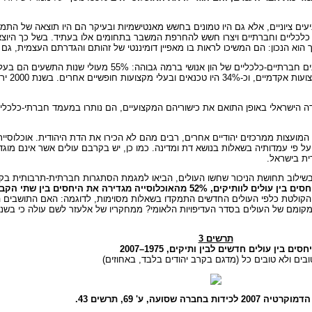
ים ציוניים, אלא גם היו טמונים בחשש מאנטישמיות ובעיקר הם היו תוצאה של התמ
ם, כלכליים וחברתיים ויצרו חשש להחרפת המשבר בתחומים אלו בעתיד. בשל כך היו
א הנכון: הם המשיכו לראות בו מאפיין דומיננטי של זהותם והגדרתם העצמית, גם 
 הישראלי באופן התואם את כישוריהם המקצועיים, הם נותרו במעמד חברתי-כלכלי נ
 המועצות ממרכזים יהודיים אחרים, רבים מהם לא הכירו את הדת היהודית. אוכלוסיי
על פי עמדותיה בשאלות בנושא דת ומדינה. כמו כן, יש בקרבם עולים אשר אינם מוג
ית בישראל.
ותיקים, 52% מהאוכלוסייה מגדירה את היחסים בין שתי הקבוצות לא טובים או לא טובים כלל
ל האוכלוסייה הקולטת כלפי העולים החדשים התמקדו בשאלות מסוימות, לדוגמה: האם התושבים
תרשים 3
יחסים בין עולים חדשים לבין ותיקים, 1975–2007
ובים ולא טובים כל (מדגם בקרב יהודים בלבד, באחוזים)
ות בחברה שסועה, ע' 69, תרשים 43.