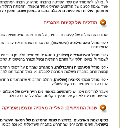
לו, נאלצו להתמודד עם קשיי הקליטה בחברה מתהווה, חברה המתפתחת 
אשר שאפה לכינונו של קולקטיב ישראלי אחיד ומאוחד, התפתח תהליך
פ
אחת מן העליות המרכזיות התקבלה בחברה באופן שונה, ואופן זה
מודלים של קליטת מהגרים
ישנם כמה מודלים של קליטה תרבותית, וכל אחד מהם מציג תוצאה שונ
• לפי
מודל האסימילציה (היטמעות)
, המהגרים מאמצים את ערכי התר
הדומיננטית.
• לפי
מודל האינטגרציה (שילוב)
, המהגרים מאמצים חלק מן הדפוסים
לשמור ולו באופן חלקי על זהותם הקודמת ובשל הצורך בהמשכיות, שייכ
• לפי
מודל הסגרגציה (התבדלות)
, המהגרים שומרים על דפוסי ההתנה
קבוצת הרוב בחברה השלטת מסרבת לקבלם, או בשל התנגדותם לתר
• לפי
מודל המרגינליזציה (שוליות)
, ההלם התרבותי שהמהגרים החדשים 
החברה הדומיננטית, ונדחקים לשוליה.
מעבר למודלים אלו,
יש להתחשב במאפיינים הייחודיים של אוכלוסיי
השפעה מכרעת לא רק על תהליך הקליטה, אלא על החברה כולה.
שנות החמישים: העלייה מאסיה ומצפון אפריקה
בישראל.
השינוי הדמוגרפי שהתרחש בחברה הישראלית לא זכה לביטוי 