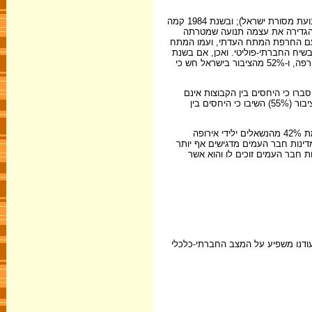
: בשנת 1981 קמה תמ"י (תנועת מסורת ישראל); ובשנת 1984 קמה
 הגדירה את עצמה תנועה שמטרתה
 עם החרפת המתח העדתי, ועמו המתח
 מרכזיותו של המתח העדתי, בשיח החברתי-פוליטי. ואכן, אם בשנת
1989 רק 21% מהאזרחים השיבו כי היחסים בין הקבוצות אינם טובים או אינם טובים כלל, ובשנת 1993 28% מהאזרחים השיבו כך, הרי בשנת 2000 חלה החרפה, ו-52% מהציבור בישראל חש כי
 בשנת 2003 נרשם שיא – 57% סברו כי היחסים בין הקבוצות אינם
טובים. אמנם בשנת 2004 חלה ירידה מסוימת בשיעורם של המשיבים שבחרו בתשובה זו (47%), אולם מאז השיעור הלך וגדל, ובשנת 2007 מעל מחצית מהציבור (55%) השיבו כי היחסים בין
: כפי שאפשר לראות להלן בתרשים 2, לעומת 42% מהנשאלים ילידי אירופה
ם לא טובים, 59% מיוצאי אסיה ואפריקה מחזיקים באותה הדעה – פער של 17%. מעניין שיוצאי מדינות חבר העמים מדגישים אף יותר
ולים ממדינות חבר העמים זוכים לו והוא אשר
ודנו משפיע על המצב החברתי-כלכלי