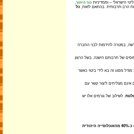
טי הישראלי – וממדיניות
,
כור היתוך
זהות הרב-תרבותית. בהתאם לזאת,
כל
שה, במטרה להידמות לבני החברה
סים של תרבותם הישנה, בשל הרצון
דל מסוג זה בא לידי ביטוי כאשר
 אינם מצליחים ליצור קשר עם
ולטת
. לשילוב של גורמים אלו יש
בסוף שנות הארבעים ובראשית שנות החמישים של המאה העשרים הגיעו ארצה יהודים רבים בעליות המוניות, ולאחר מכן יוצאי אסיה ואפריקה היו כ-40% מהאוכלוסייה היהודית