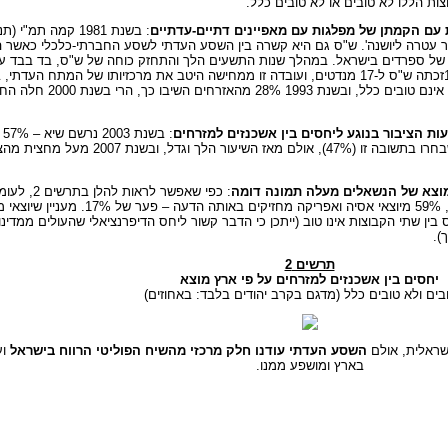
 עם הקמתן של מפלגות עם מאפיינים דתיים-עדתיים
ר עטרה ליושנה'. ש"ס גם היא קשרה בין השסע העדתי לשסע החברתי-כלכלי כאשר
ת של ספרדים בישראל. במהלך שנות התשעים הלך והתחזק כוחה של ש"ס, בד בבד
החברתי-כלכלי; בבחירות לכנסת החמש עשרה, אשר נערכו בשנת 1999זכתה ש"ס ל-17 מנדטים, ועובדה זו ממחישה היטב את
ות הציבור בנוגע ליחסים בין אשכנזים למזרחים
:
ואמריקה המגדירים את היחסים בין אשכנזים למזרחים יחסי
ם למזרחים, ו-63% מהם מציינים כי היחס בין שתי הקבוצות אינו טוב (ייתכן כי הדבר קשור ליחס הדיפרנציאלי שהע
).
תרשים 2
יחסים בין אשכנזים למזרחים על פי ארץ מוצא
בים ולא טובים כלל (מדגם בקרב יהודים בלבד: באחוזים)
שראלית, אולם
השסע העדתי עודנו חלק מרכזי מהשיח הפוליטי הרווח בישראל
וע
בארץ ומושפע ממנו.