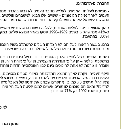
החברתיים-תרבותיים:
•
מניעים לעלייה
: המניעים לעלייה מחבר העמים לא נבעו בהכרח ממניע
העמים לאחר נפילת הקומוניזם – שינויים אלו הביאו למשברים פוליטיי
התשעים לישראל לא התכחשו לרקע החברתי-תרבותי שבאו ממנו, ההפך הו
•
הון אנושי
ו-30%, בהתאמה.
ברם, בעשור הראשון לעלייתם לא הצליחו העולים להשתלב בשוק העבודה
וגברו חוסר רצונם וחוסר היכולת שלהם להשתלב בחברה הישראלית.
•
זהות יהודית
: בשל לחצי השלטון הסובייטי ובידודם של היהודים בברית
בהשקפת עולמה – הן על פי הגדרתה העצמית, הן על פי אורח חייה, הן 
ועובדה זו גורמת לא אחת לחיכוכים בינם לבין האוכלוסייה הדתית והחרד
העולים כבר הגיעו ארצה והחלו אט-אט להתבסס בה, נמצא כי
בנוגע ליחסים בין עולים לו
(ראו להלן תרשים 3). כמו כן, מחקרים שבחנו את יחסה ש
חיונית, ובשנת 1992 רק 71% סברו כך.
לא ט
מתוך: מדד הדמוקרטיה 2007 לכיד