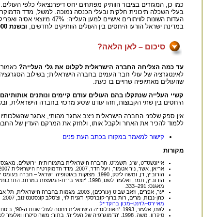
כמו כן, המגזרים בציבור הוותיק מפתחים יחס דיפרנציאלי כלפי העולים.
בעלי השכלה תיכונית חלקית ובעלי הכנסה נמוכה. למשל, מדד הדמוקר
במדינת ישראל הורעו היחסים בין העולים הוותיקים לחדשים,
ובשנת 2000 65% מהחברה הישראלית הגדירה את היחסים לא טובים או לא טובים כלל
סיכום – לאן הלאה?
עד כמה הצליחה החברה הישראלית לקלוט את גלי העלייה?
כאמור, 
לאינטגרציה של עולי חבר העמים בחברה הישראלית; בשילוב הסגרגציה, הן
שהעולים מאתיופיה שרויים בו כעת.
קשיי העלייה שנתקלו בהם העולים עודם קיימים ונותנים אותותיהם 
היחסים בין שתי הקבוצות, וזהו עודנו שסע מרכזי בחברה הישראלית, ובשנת 2007 מעל מחצית האוכלוסייה – 62% – השיבו כי היחסים בין העולים החדשים לוותיקים עודם אי
אין ספק שלפני החברה הישראלית ניצב אתגר מהותי, אתגר שהשלכותיו
ללמוד להכיר את האחר ולקבל אותו, ולחזק את המרקם העדין של החבר
קישור למאמר במקורו בכתב העת פנים
מקורות
אייזנשטדט, ש"נ, תשמ"ט. החברה הישראלית בתמורותיה, ירושלים: מאגנס.
אריאן, אשר, ניר אטמור, ויעל הדר, 2007. מדד הדמוקרטיה הישראלית 2007: לכידות בחברה שסועה, ירושלים: המכון הישראלי לדמוקרטיה.
הורוביץ, דן, ומשה ליסק, 1990. מצוקות באוטופיה: ישראל – חברה בעומס יתר, תל אביב: עם עובד.
מאגנס: 291–333.
יער, אפרים, וזאב שביט (עורכים), 2003. מגמות בחברה הישראלית, תל אביב: האוניברסיטה הפתוחה.
כהן-נבות, מרים, רות ברוך-קוברסקי, דגנית לוי, וצ'סלב קונסטנטינוב, 2007. תוכנית SPACE של הפרויקט הלאומי של עולי אתיופיה: סיוע לימודי ומרכזי הנוער (2005–2007) – מחקר הערכה: תמצית מחקר, מתוך
מאיירס–ג'וינט–מכון ברוקדייל
:
לשם, אלעזר, 1993. 'האוכלוסייה הישראלית ויחסה לעולי שנות ה-90', ביטחון סוציאלי 40: 54–70.
סיקרון, משה, 1998. 'הדמוגרפיה של העלייה', בתוך: משה סיקרון ואלעזר לשם (עורכים), דיוקנה של עלייה: תהליכי קליטתם של עולי ברית-המועצות לשעבר – 1990–1995, ירושלים: מאגנס: 13–40.