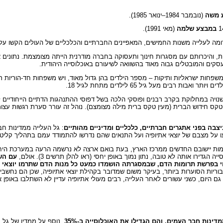
 משה
(נובמבר 1984–ינואר 1985).
במבצע שלמה
(מאי 1991).
ומה לעלייה משנות החמישים, המאפיינים החברתיים והכלכליים של העולים הקשו 
ת, והיכרותם עם מסגרות חינוך ותעסוקה בחברה מודרנית הייתה מצומצמת. נתונים 
קים והמובטלים גבוה מאוד בהשוואה לשיעורם באוכלוסייה היהודית.
חות ישראליות ותיקות – מספר הילדים בהן גדול מאוד, ויש משפחות חד-הוריות רבו
בים מעל גיל 65 לילדים מתחת לגיל 18.
ה שנויה במחלוקת בקרב רבנים ופוסקי הלכה בשל דפוסי ההתנהגות הדתיים הייחודיים
טקס חידוש הברית (מעין טקס ברית מילה מצומצם). נוהל זה עורר סערת רגשות עצו
בה בפני אתגרים חברתיים, כלכליים ומדיניים מהותיים
: גל העלייה ממדינות ח
ו על מצבם של יוצאי אתיופיה ועל התנאים שהם נדרשו להתמודד עמם בתהליך קלי
מקומות יישובם החדשים ממרכז הארץ, בעת בואם ארצה לא נרשמה הרעה במערכת היחסי
עם הש
וי בפרשת תרומות הדם, שבמסגרתה הושמדו כמעט כל מנות הדם שתרמו יוצאי א
ריות הסוערות ביותר, בעיקר משום שמדובר בקהילת יוצאי אתיופיה, שכן הם נחשבי
ם היום, כשני עשורים לאחר העלייה, רבים מעולי אתיופיה עדיין לא השתלבו באופן 
. נוסף על ממדיו של גל על