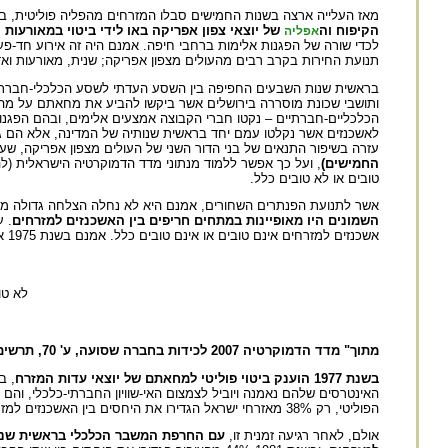
מאז העלייה ארצה בשנות החמישים סבלו המזרחים מהפליה פוליטית, ביטו
הקיפוח וה
של יוצאי צפון אפריקה באו לידי ביטוי במאורעות ואדי 
אפליה
לכדי שורה של הפגנות אלימות ברחבי חיפה. אמנם היה זה אירוע חד-פע
תנועת החירות בקרב רבים מהעולים מצפון אפריקה; שנית, מאורעות ו
בראשית שנות השבעים החפיפה בין השסע העדתי לשסע הכלכלי-חברתי
ותושבי שכונת מוסררה בירושלים אשר ביקשו להביע את מחאתם על מה
הכלכליים-חברתיים – נקטו חברי הקבוצה אמצעים אלימים, ובהם הפגנ
לאשכנזים אשר נקלטו עמם יחד בראשית שנותיה של המדינה, אלא הם גם
עזרה בשיפור התנאים של בני הדור השני של העולים מצפון אפריקה, שעדי
החמישים)
טובים או לא טובים כלל.
אשר לתנועת הפנתרים השחורים, אמנם היא לא נחלה הצלחה גדולה מב
השמונים היו מאופיינות במתחים חריפים בין האשכנזים למזרחים
אשכנזים למזרחים אינם טובים או אינם טובים כלל. אמנם בשנת 1975 אחוז המשיבים על שאלה זו קטן במעט (45%), אך עדיין נותר גבוה.
לא טו
מתוך" מדד הדמוקרטיה 2007 לכידות בחברה שסועה, ע' 70, תרשים 44.
בשנת 1977 הוענק ביטוי פוליטי למחאתם של יוצאי עדות המזרח
, ב
הפוליטי, רק 38% מאזרחי ישראל הגדירו את היחסים בין האשכנזים למזרחים לא טובים או לא טובים כלל.
אולם, לאחר רגיעה זמנית זו,
עם החרפת המשבר הכלכלי בראשית שנות 