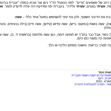
ן רחב של משמעים "צרים". למה הכוונה? הד"ר ניסן נצר מביא בספרו "עברית בג'ינס"
ות,
עשיתי
בוטנים,
עשיתי
גלידה". בעברית יפה ומדויקת היה עליה לדקדק ולומר:
אפ
ת את הדיבור השוטף, ולכן נוח יותר להשתמש בפועל אחד כללי –
עשה
.
ה), עשה בושות (במקום: בייש), עשה קידוש (קידש), עשה חיים (בילה בנעימים, נה
ותח).
לו הם בהשפעת שפות זרות, למשל, He made money = עשה כסף, אבל כבר בתנ"ך יש תופעה דומה, כגון עשה מלחמה (בראשית י
תופעה כה נפוצה כמו היום.
ה לצורך בריאות, והשונה מסתם הליכה או הלך.
שיתי הכול
סופת ערכים לשנת השפה העברית
ניהו, ירעם
ע"א , 2010
טח : המרכז לטכנולוגיה חינוכית