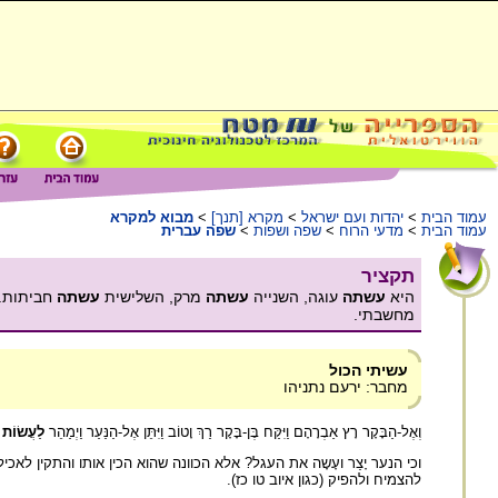
עמוד הבית
>
יהדות ועם ישראל
>
מקרא [תנך]
>
מבוא למקרא
עמוד הבית
>
מדעי הרוח
>
שפה ושפות
>
שפה עברית
תקציר
היא
עשתה
עוגה, השנייה
עשתה
מרק, השלישית
עשתה
חביתות.
מחשבתי.
עשיתי הכול
מחבר: ירעם נתניהו
וְאֶל-הַבָּקָר רָץ אַבְרָהָם וַיִּקַּח בֶּן-בָּקָר רַךְ וָטוֹב וַיִּתֵּן אֶל-הַנַּעַר וַיְמַהֵר
לַעֲשׂוֹת
א
וכי הנער יָצַר ועָשָה את העגל? אלא הכוונה שהוא הכין אותו והתקין לאכ
להצמיח ולהפיק (כגון איוב טו כז).