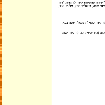
 שיחה שהִשִׂיחה אישה לרעותה: "מה
יתי
עוגה,
בישלתי
מרק,
צליתי
כבד,
נה), עשה כסף (התעשר), עשה צבא
ד, ב), עשה שלום (כגון ישעיהו כז, ה), עשה ישועה