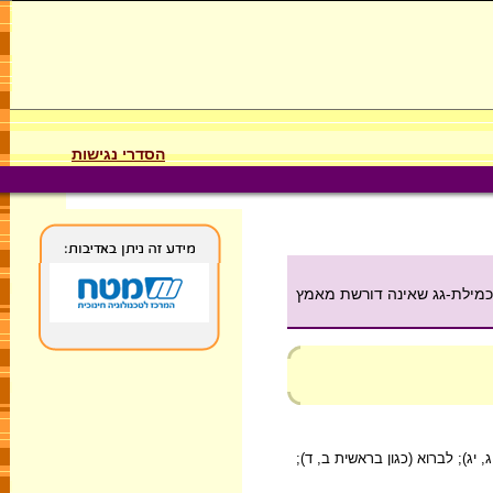
הסדרי נגישות
כמילת-גג שאינה דורשת מאמץ
 יג); לברוא (כגון בראשית ב, ד);