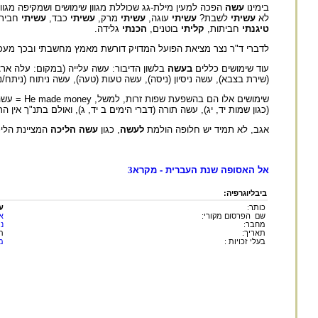
בימינו
עשה
הפכה למעין מילת-גג שכוללת מגוון שימושים ושמקיפה מגוו
לא
עשיתי
לשבת?
עשיתי
עוגה,
עשיתי
מרק,
עשיתי
כבד,
עשיתי
חבית
טיגנתי
חביתות,
קליתי
בוטנים,
הכנתי
גלידה.
לדברי ד"ר נצר מציאת הפועל המדויק דורשת מאמץ מחשבתי ובכך מעכב
עוד שימושים כללים
בעשה
בלשון הדיבור: עשה עלייה (במקום: עלה ארצ
(שירת בצבא), עשה ניסיון (ניסה), עשה טעות (טעה), עשה ניתוח (ניתח/נ
שימושים א
(כגון שמות יד, יג), עשה תורה (דברי הימים ב יד, ג), ואולם בתנ"ך אין ה
אגב, לא תמיד יש חלופה הולמת
לעשה
, כגון
עשה הליכה
המציינת הליכ
אל האסופה שנת העברית - מקרא
3
ביבליוגרפיה:
כותר:
ע
שם הפרסום מקורי:
א
מחבר:
נת
תאריך:
תש
בעלי זכויות :
מ