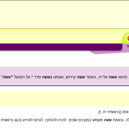
 ההוא
עשה
עלייה, האחר
עשה
קידוש, ואנחנו
נעשה
סדר * על הפועל
"עשה
" 
ֹתוֹ (בראשית יח, ז).
ילה. ובאמת
עשה
משמש במובנים שונים: להכין ולהתקין; לגרום לאירוע (כגון בראשית ג,