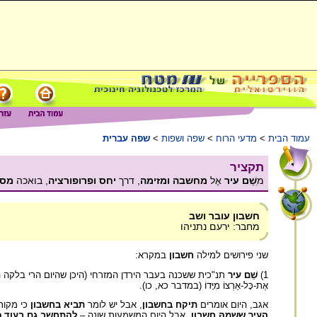
עמוד הבית
>
מדעי הרוח
>
שפה ושפות
>
שפה עברית
תקציר
מ
ִשֵׁם עיר
אֶל
מחשבה ומזימה
, דרך
יחס ופרופורציה
, בואכה
מספ
חשבון עובר ושב
מחבר: ירעם נתניהו
שני פירושים למילה
חשבון
במקרא:
1)
שֵׁם עיר
תנ"כית ששכנה בעבר הירדן המזרחי (היכן שהיום הרי בלקה הד
אֶת-כָּל-אַרְצוֹ מִיָּדוֹ (במדבר כא, כו).
אגב, היום אומרים
תיקח בחשבון
, אבל יש לומר
תביא בחשבון
כי מקור ה
העיר ששמהּ חשבון
, אבל היום המשמעות שונה –
להתחשב גם בעוד פ