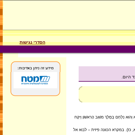
הסדרי נגישות
 היום.
ְהוּא נִלְחַם בְּמֶלֶךְ מוֹאָב הָרִאשׁוֹן וַיִּקַּח
דבר כא, כז). במקרא הכוונה פיזית – לבוא אל