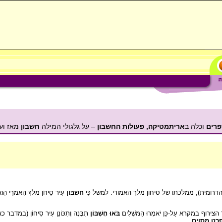
רים
וכלה ב
אריתמטיקה, פעולות החשבון
– על גלגולי המילה
חשבון
מאז ועד
רומית), ממלכתו של סיחון מלך האמורי. למשל כִּי
חֶשְׁבּוֹן
עִיר סִיחֹן מֶלֶךְ הָאֱמֹרִי הִוא ו
צירוף במקרא עַל-כֵּן יֹאמְרוּ הַמֹּשְׁלִים
בֹּאוּ חֶשְׁבּוֹן
תִּבָּנֶה וְתִכּוֹנֵן עִיר סִיחוֹן (במ
רט מסוים
.