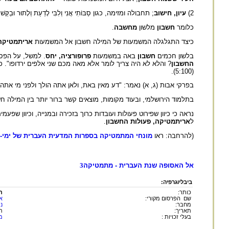
2)
עיון, חישוב
; תחבולה ומזימה, כגון סַבּוֹתִי אֲנִי וְלִבִּי לָדַעַת וְלָתוּר וּבַקֵּש
כלומר
חשבון
מלשון
מחשבה
.
כיצד התגלגלה המשמעות של המילה חשבון אל המשמעות
אריתמטיקה
בלשון חכמים
חשבון
באה במשמעות
פרופורציה, יחס
. למשל, על הפסוק ו
החשבון
? והלא לא היה צריך לומר אלא מאה מכם שני אלפים ירדופו". כ
(5:100).
בפרקי אבות (ג, א) נאמר: "דע מאין באת, ולאן אתה הולך ולפני מי אתה
בתלמוד הירושלמי, ובעוד מקומות, מוצאים קשר ברור יותר בין המילה חשב
נראה כי כיוון שפירוט פעולות ועובדות כרוך בזכירה ובמנייה, וכיוון שפע
ל
אריתמטיקה, פעולות החשבון
.
(להרחבה: ראו
מונחי המתמטיקה בספרות המדעית העברית של ימי-ה
אל האסופה שנת העברית - מתמטיקה
3
ביבליוגרפיה:
כותר:
ח
שם הפרסום מקורי:
א
מחבר:
נת
תאריך:
תש
בעלי זכויות :
מ