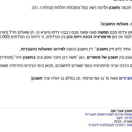
ׁ חָכְמָה
וְחֶשְׁבּוֹן
וְלָדַעַת רֶשַׁע כֶּסֶל וְהַסִּכְלוּת הוֹלֵלוֹת (קהלת ז, כה).
,
פעולות
החשבון
?
ְרָדְפוּ מִכֶּם
חֲמִשָּׁה
מֵאָה וּמֵאָה מִכֶּם רְבָבָה יִרְדֹּפוּ (ויקרא כו, ח) שואלים חז"ל (
לומר אין כאן
פרופורציה נכונה ויחס נכון
 עתיד ליתן
דין וחשבון
". דין וחשבון הכוונה
לפירוט הפעולות והעובדות
.
ון ובין
חשבון של מספרים
, כגון "משה רבן גיזבר נאמן ובקי
בחשבון
היה" (סנהדרין
מים הרבה ענייני פרופורציה וכסף קשורים לחישובים, מכאן בימי הביניים התייחדה משמע
ביניים
מאת גד בן עמי צרפתי, וכן במילון בן יהודה ערך
חשבון
)
שבון עובר ושב
סופת ערכים לשנת השפה העברית
ניהו, ירעם
ע"א , 2010
טח : המרכז לטכנולוגיה חינוכית