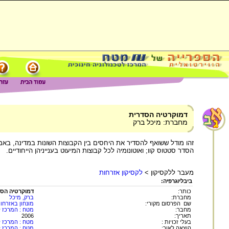
דמוקרטיה הסדרית
מחברת: מיכל ברק
זהו מודל ששואף להסדיר את היחסים בין הקבוצות השונות במדינה, באמ
הסדר סטטוס קוו; ואוטונומיה לכל קבוצות המיעוט בענייניהן הייחודיים.
מעבר ללקסיקון >
לקסיקון אזרחות
ביבליוגרפיה:
כותר:
דמוקרטיה הסד
מחברת:
ברק, מיכל
שם הפרסום מקורי:
מונחון באזרחו
מחבר:
מטח : המרכז לט
תאריך:
2006
בעלי זכויות :
מטח : המרכז לט
הוצאה לאור:
מטח : המרכז לט