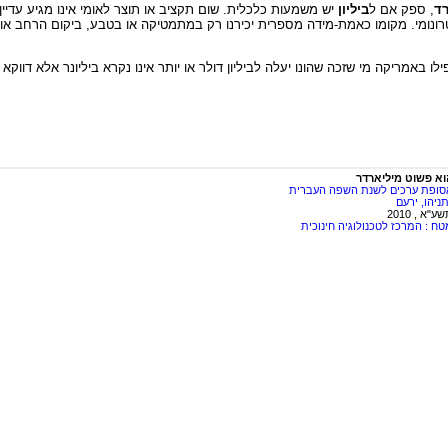
רד
, ספק אם ל
ביליון
יש משמעות כלכלית. שום תקציב או תוצר לאומי אינו מגיע עדיין ל
ונומי. מקומו כאמת-מידה מספרית יכירנו רק במתמטיקה או בטבע, ביקום הרחב או
ילו באמריקה מי שזכה שהונו יעלה לביליון דולר או יותר אינו נקרא ביליונר אלא דווקא 
וא פשוט מיליארדר
סופת ערכים לשנת השפה העברית
ניהו, ירעם
ע"א , 2010
טח : המרכז לטכנולוגיה חינוכית