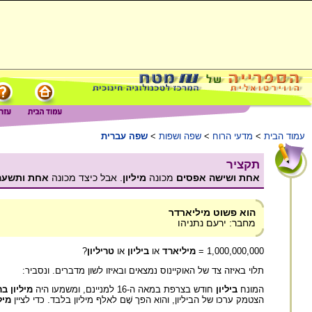
עמוד הבית
>
מדעי הרוח
>
שפה ושפות
>
שפה עברית
תקציר
אחת ושישה אפסים
מכונה
מיליון
. אבל כיצד מכונה
אחת ותשעה
הוא פשוט מיליארדר
מחבר: ירעם נתניהו
1,000,000,000 =
מיליארד
או
ביליון
או
טריליון
?
תלוי באיזה צד של האוקיינוס נמצאים ובאיזו לשון מדברים. ונסביר:
המונח
ביליון
חודש בצרפת במאה ה-16 למניינם, ומשמעו היה
מיליון בר
הצטמק ערכו של הביליון, והוא הפך שָׁם לאלף מיליון בלבד. כדי לציין
מיל