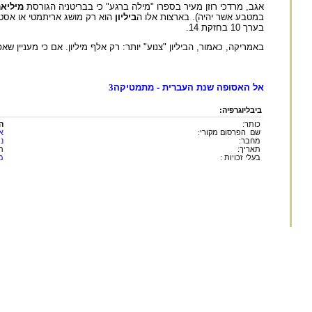
אגב, מרדכי רוזן מעיר בספרו "מילה ברגע" כי בבריטניה הגורסת
מיליא
במטבע אשר יהיה). בארצות אלו ה
ביליון
הוא רק מושג אריתמטי או אסטר
בערך 10 בחזקת 14.
באמריקה, כאמור, הביליון "צנוע" יותר: רק אלף מיליון. אם כי מעניין שאפ
אל האסופה שנת העברית - מתמטיקה
3
ביבליוגרפיה:
כותר:
ה
שם הפרסום מקורי:
א
מחבר:
נת
תאריך:
תש
בעלי זכויות :
מ