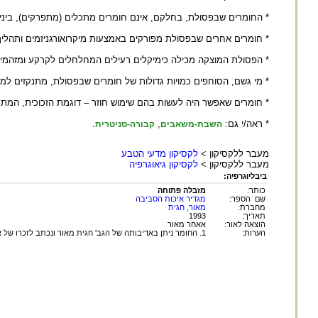
* החומרים שבפסולת, בחלקם, אינם חומרים מתכלים (מתפרקים), ביניה
* חומרים אחרים שבפסולת מפורקים באמצעות מיקרואורגניזמים ותהליך
* הפסולת המוצקה מכילה כימיקלים רעילים המחלחלים לקרקע ומזהמים
* מי גשם, הסוחפים כמויות גדולות של חומרים שבפסולת, מתנקזים למי
* חומרים שאפשר היה לעשות בהם שימוש חוזר – דוגמת הזכוכית, המתכו
* ראה/י גם:
,
.
השבת-משאבים
קבורה-סניטרית
מעבר ללקסיקון >
לקסיקון מדעי הטבע
מעבר ללקסיקון >
לקסיקון גיאוגרפיה
ביבליוגרפיה:
כותר:
מזבלה פתוחה
שם הספר:
מגדיר איכות הסביבה
מחברת:
מאור, חגית
תאריך:
1993
הוצאה לאור:
אאחר מאור
הערות:
1. החומר ניתן באדיבותה של הגב' חגית מאור ונכתב לזכרו של אביה, ד"ר שמואל שטרנברג ז"ל.