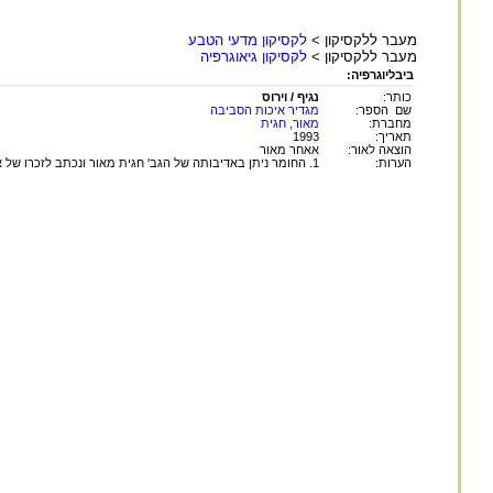
מעבר ללקסיקון >
לקסיקון מדעי הטבע
מעבר ללקסיקון >
לקסיקון גיאוגרפיה
ביבליוגרפיה:
כותר:
נגיף / וירוס
שם הספר:
מגדיר איכות הסביבה
מחברת:
מאור, חגית
תאריך:
1993
הוצאה לאור:
אאחר מאור
הערות:
1. החומר ניתן באדיבותה של הגב' חגית מאור ונכתב לזכרו של אביה, ד"ר שמואל שטרנברג ז"ל.