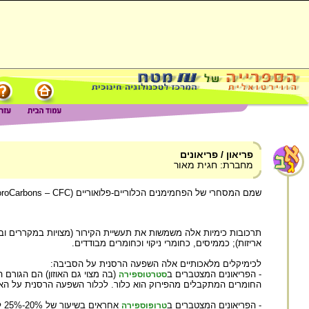
פריאון / פריאונים
מחברת: חגית מאור
שמם המסחרי של הפחמימנים הכלוריים-פלואוריים (Chloro FluoroCarbons – CFC).
תרכובות כימיות אלה משמשות את תעשיית הקירור (מצויות במקררים וב
אריזות); כממיסים, כחומרי ניקוי וכחומרים מבודדים.
לכימיקלים מלאכותיים אלה השפעה הרסנית על הסביבה:
- הפריאונים המצטברים ב
(בה מצוי גם האוזון) הם הגורם 
סטרטוספירה
החומרים המתקבלים מהפירוק הוא כלור. לכלור השפעה הרסנית על האוזו
- הפריאונים המצטברים ב
אחראים בשיעור של 20%-25% לאפקט החממה. הם חומרים יציבים מאוד, אינם מתפרקים ואורך חייהם המירבי הוא 1500 שנה.
טרופוספירה