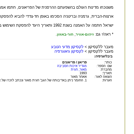
משנוכחו מדינות העולם בהשפעתם ההרסנית של הפריאונים, חתמו אמנה בינלאומית לשמירה על האוזון, 
ארצות-הברית, גרמניה ובריטניה הסכימו באופן חד-צדדי להביא להפסקת הש
ישראל חתמה על האמנה בשנת 1992 ותאריך היעד להפסקת השימוש בחומרים אלה בארץ הוא 1996.
* ראה/י גם:
,
.
זיהום-אוויר
חור-באוזון
מעבר ללקסיקון >
לקסיקון מדעי הטבע
מעבר ללקסיקון >
לקסיקון גיאוגרפיה
ביבליוגרפיה:
כותר:
פריאון / פריאונים
שם הספר:
מגדיר איכות הסביבה
מחברת:
מאור, חגית
תאריך:
1993
הוצאה לאור:
אאחר מאור
הערות:
1. החומר ניתן באדיבותה של הגב' חגית מאור ונכתב לזכרו של אביה, ד"ר שמואל שטרנברג ז"ל.