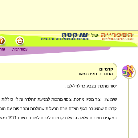
קדמיום
מחברת: חגית מאור
יסוד מתכתי בצבע כחלחל-לבן.
שימושיו: ייצור מסגי מתכת, ציפוי מתכות למניעת החלדה ומילוי סולל
קדמיום שמצטבר בגוף האדם גורם הרעלות שהולכות ומחריפות עם הזמן
במקרים חמורים עלולה הרעלת קדמיום לגרום למוות. בשנת 1971 פגעה הרעלה המונית בתושבים לאורך נהר גינטסו שביפן, אליו הוזרמו שפכים תעשייתיים שהכילו קדמיום.