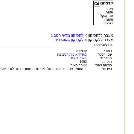
קדמיום
Cd
מספר
אטומי:
48 משקל
אטומי:
112.41
מעבר ללקסיקון >
לקסיקון מדעי הטבע
מעבר ללקסיקון >
לקסיקון גיאוגרפיה
ביבליוגרפיה:
כותר:
קדמיום
שם הספר:
מגדיר איכות הסביבה
מחברת:
מאור, חגית
תאריך:
1993
הוצאה לאור:
אאחר מאור
הערות:
1. החומר ניתן באדיבותה של הגב' חגית מאור ונכתב לזכרו של אביה, ד"ר שמואל שטרנברג ז"ל.