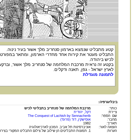
קטע מתבליט שנמצא בארמון סנחריב מלך אשור בעיר נינוה.
התבליט מעטר את קירות אחד מחדרי הארמון, ומתאר במפורט 
לכיש ביהודה.
בקטע זה נראית מרכבת המלחמה של סנחריב מלך אשור, וברקע 
לארץ ישראל - גפן, תאנה ודקלים.
לתמונה מוגדלת
ביבליוגרפיה:
כותר:
מרכבת המלחמה של סנחריב בתבליטי לכיש
ציירת:
דקל, יהודית
שם הספר:
The Conquest of Lachish by Sennacherib
מחבר:
אוסישקין, דוד (פרופ')
תאריך:
1982
הוצאה לאור:
אוניברסיטת תל אביב. המכון לארכיאולוגיה
הערות:
1. תמונות התבליטים הן שילוב של צילום התבליט המקורי בצירוף ציור (על פי התבליט).