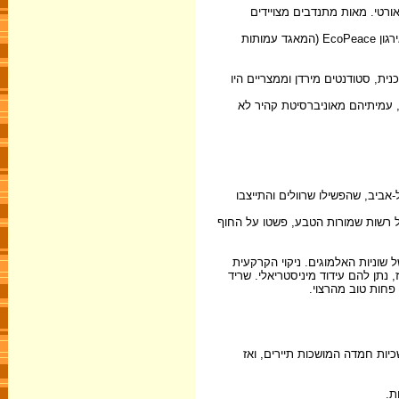
אורטי. מאות מתנדבים מצויידים
מאחורי היוזמה עמדו עיריית אילת, המשרד לאיכות הסביבה, החברה להגנת הטבע, משרד החוץ, העמותה לקידום ופיתוח התיירות באילת, משרד התיירות, אירגון EcoPeace (המאגד עמותות
ית, סטודנטים מירדן וממצריים היו
, עמיתיהם מאוניברסיטת קהיר לא
אביב, שהפשילו שרוולים והתייצבו
 באילת, מלווים במוריהם ובמדריכים של רשות שמורות הטבע, פשטו על החוף
שוניות האלמוגים. ניקוי הקרקעית
נתן להם עידוד מיניסטריאלי. שריד
פחות טוב מהרצוי.
כיות חמדה המושכות תיירים, ואז
ת.