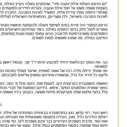
"יום הניקיון העולמי אילת עקבה סיני", שהתקיים בשלהי הקייץ באילת, 
בשקיות אשפה פשטו על חופי אילת ועקבה, והוכיחו לתיירים ולמקומיים 
לאיכות הסביבה מישראל, ירדן ומצריים), ההתאחדות הישראלית לצלילה
הרעיון המקורי היה יצירת בסיס לשיתוף פעולה ולהעמקת תחושת האחריות
אמורים ליטול חלק בניקוי החופים באילת, בעוד עמיתיהם הישראלים מסיי
הסטודנטים מאוניברסיטת תל-אביב הגיעו עמוסי כוונות טובות (ומתנות)
התייצבו באילת, מה שמנע מאנשינו לצאת לשארם.
וכך, את הנופך הבינלאומי היחיד למיבצע תרמו ד"ר קוך, קונסול ראשון ב
למשימה.
וליקטו כל פירור וכל בדל, שהשאירו אחריהם נופשים אדישים לסביבתם.
האשפה המצטברת בקרקעית הים, לעומת זאת, ניזקה גדול פי כמה, כיוון 
באזור שמורת האלמוגים הופקד, איפוא, בידיהם האמונות של חברי ההתאח
צלל בחוף אלמוג ושלה מקרקעיתו פחיות משקה, בקבוקי בירה ואשפה אח
ב
ראש העיר, רפי קדוש, נגע בהזדמנות זו בבעיותיה המיוחדות של אילת. ל
ייעלמו התיירים כליל. ואכן, העיריה צימצמה משמעותית את תוכניתה הגרנדיוזית לבנות 36 אלף חדרי מלון נוספים, ו
זאת ועוד, מרבית השפכים העירוניים כבר אינם נשפכים לים, כפי שהיה 
זיהופ נוסף שמקורו במסוף הפוספטים בנמל אילת, נמצא אף הוא בטיפ