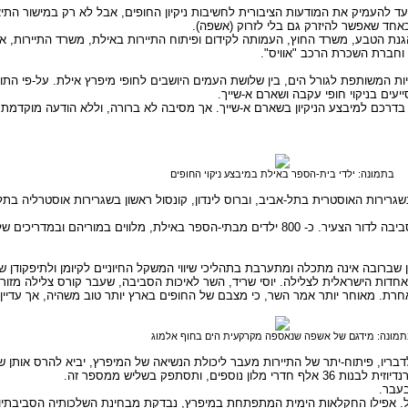
נועד להעמיק את המודעות הציבורית לחשיבות ניקיון החופים, אבל לא רק במישור התי
כאחד שאפשר להיזרק גם בלי לזרוק (אשפה).
 וחברת השכרת הרכב "אוויס".
 המשותפת לגורל הים, בין שלושת העמים היושבים לחופי מיפרץ אילת. על-פי התוכנ
עים בניקוי חופי עקבה ושארם א-שייך.
, בדרכם למיבצע הניקיון בשארם א-שייך. אך מסיבה לא ברורה, וללא הודעה מוקדמת
בתמונה: ילדי בית-הספר באילת במיבצע ניקוי החופים
שגרירות האוסטרית בתל-אביב, וברוס לינדון, קונסול ראשון בשגרירות אוסטרליה בתל-
מה שנותר הייתה מידה רבה של גאווה לאומית, ושיעור מאלף באיכות הסביבה לדור הצעיר. כ- 800 ילדים מבתי-הספר
שברובה אינה מתכלה ומתערבת בתהליכי שיווי המשקל החיוניים לקיומן ולתיפקודן של 
דות הישראלית לצלילה. יוסי שריד, השר לאיכות הסביבה, שעבר קורס צלילה מזורז, 
רת. מאוחר יותר אמר השר, כי מצבם של החופים בארץ יותר טוב משהיה, אך עדיין 
תמונה: מידגם של אשפה שנאספה מקרקעית הים בחוף אלמוג
דבריו, פיתוח-יתר של התיירות מעבר ליכולת הנשיאה של המיפרץ, יביא להרס אותן ש
תסתפק בשליש ממספר זה.
בעבר.
ול. אפילו החקלאות הימית המתפתחת במיפרץ, נבדקת מבחינת השלכותיה הסביבתיו