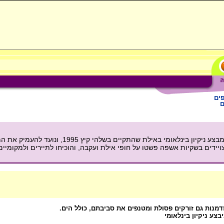
פים
ם
הארגונים הירוקים ושוחרי איכות הסביבה גייסו מאות מתנדבים למבצע ניקי
ויידים בשקיות אשפה פשטו על חופי אילת ועקבה, והוכיחו לתיירים ולמקומיי
זדמנות גם זורקים פסולת ומטנפים את סביבתם, כולל הים.
צע ניקיון בינלאומי