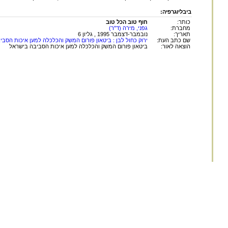
ביבליוגרפיה:
כותר:
חוף טוב הכל טוב
מחברת:
גפני, מירה (ד"ר)
תאריך:
נובמבר-דצמבר 1995 , גליון 6
שם כתב העת:
ירוק כחול לבן : ביטאון פורום המשק והכלכלה למען איכות הסבי
הוצאה לאור:
ביטאון פורום המשק והכלכלה למען איכות הסביבה בישראל
החומר במאגר זה הינו
לשימוש פרטי ולשימושם ש