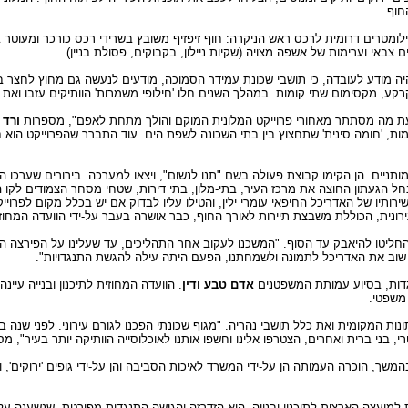
חוף.
ה, עיר-קייט שלווה בת 60 שנה ויותר, נושקת לחוף המשתרע כ-10 קילומטרים דרומית לרכס ראש הניקרה: חוף זיפזיף משובץ בשריד
צבאי וערימות של אשפה מצויה (שקיות ניילון, בקבוקים, פסולת בניין).
היה מודע לעובדה, כי תושבי שכונת עמידר הסמוכה, מודעים לנעשה גם מחוץ לחצר ב
דעת מה מסתתר מאחורי פרוייקט המלונית המוקם והולך מתחת לאפם", מספרות
ורד 
, 'חומה סינית' שתחצוץ בין בתי השכונה לשפת הים. עוד התברר שהפרוייקט הוא ח
 מותניים. הן הקימו קבוצת פעולה בשם "תנו לנשום", ויצאו למערכה. בירורים שערכו ה
חל הגעתון החוצה את מרכז העיר, בתי-מלון, בתי דירות, שטחי מסחר הצמודים לקו 
ותיו של האדריכל החיפאי עומרי ילין, והטילו עליו לבדוק אם יש בכלל מקום לפרוייק
ונית, הכוללת משבצת תיירות לאורך החוף, כבר אושרה בעבר על-ידי הוועדה המחוזית 
שהחליטו להיאבק עד הסוף. "המשכנו לעקוב אחר התהליכים, עד שעלינו על הפירצה 
נו שוב את האדריכל לתמונה ולשמחתנו, הפעם היתה עילה להגשת התנגדויות".
נגדות, בסיוע עמותת המשפטנים
אדם טבע ודין
. הוועדה המחוזית לתיכנון ובנייה עיי
משפטי.
ת המקומית ואת כלל תושבי נהריה. "מגוף שכונתי הפכנו לגורם עירוני. לפני שנה ב
, בני ברית ואחרים, הצטרפו אלינו וחשפו אותנו לאוכלוסייה הוותיקה יותר בעיר", מ
שך, הוכרה העמותה הן על-ידי המשרד לאיכות הסביבה והן על-ידי גופים 'ירוקים', 
למועצה הארצית לתיכנון ובנייה, היא הזדרזה והגישה התנגדות מפורטת, שנשענה על