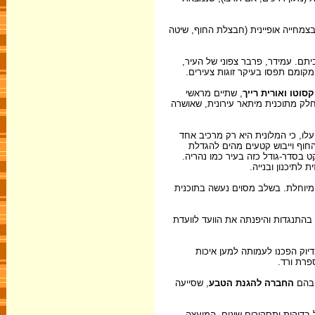
י רכס כורכר ומעוטר בצמחייה אופיינית (חבצלת החוף, שיטה
יתם. עמידר, פרבר צפוני של העיר,
קסוטו ואורית רייך
, שתיים מראשי
לק מתוכנית מיתאר עירונית, שאושרה
עלו, כי המלונית היא רק מרכיב אחד
החוף וייבוש קטעים מהים להגדלת
ט בסדר-גודל כזה בעיר כמו נהריה.
לתיכנון ובנייה.
המיוחלת. בשלב מסוים נעשה בתוכנית
נה בהתנגדות והיפנתה את הוועד לוועדת
דיוק הפכנו לעמותה למען איכות
ספרת ורד.
ובהם
החברה להגנת הטבע
, שסייעה
 בדיקות ותסקירים שונים. המועצה