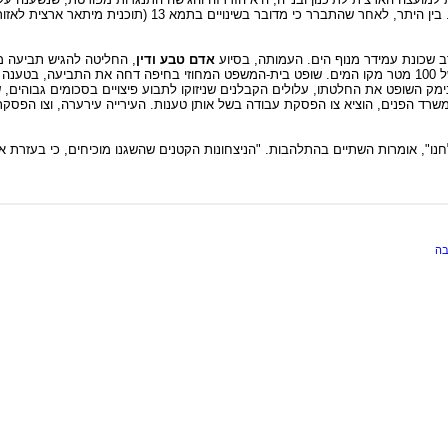
הארצית בחנה את ההתנגדות והחליטה להוריד את התוכנית מסדר היום. בין היתר, לאח
ב שכונת עמידר מנוף הים. העמותה, בסיוע
אדם טבע ודין
, החליטה להגיש תביעה מש
הבונים, בגין חריגות בנייה ובגין עבירה על החוק האוסר בנייה ברצועה של 100 מטר מקו המים. שופט בית-המשפט המחוזי בחיפה 
מק השופט את החלטתו, עלולים הקבלנים שניזוקו לתבוע פיצויים בסכומים גבוהים, 
במשרד הפנים, הוציא צו הפסקת עבודה בשל אותן טענות. העירייה עירערה, וצו הפס
חנו", אומרות השתיים בהתלהבות. "הניצחונות הקטנים שהשגנו מוכיחים, כי בעזרת אי
בה