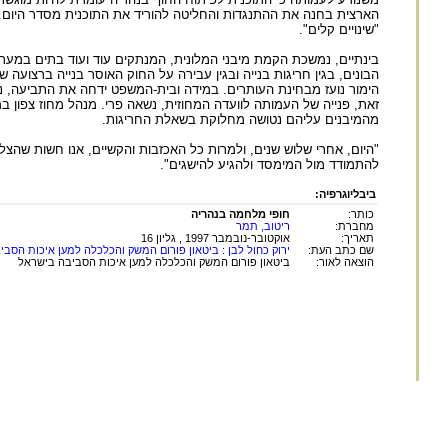
"שינויים קלים".
בינתיים, נמשכת הקמת מיבני המלונית, המנתקים עוד ועוד בתים במער
הימור נועז מבחינת העותרים. במידה ובית-המשפט ידחה את התביעה, ני
זאת, פנייה של העמותה לוועדה המחוזית, נשאה פרי. מנהל מחוז צפון 
מהמיבנים עליהם נטושה מחלוקת בשאלת החריגות.
"היום, אחרי שלוש שנים, ולמרות כל האכזבות והקשיים, אנו חשות שהצל
להתמודד מול המימסד ולהגיע להישגים".
ביבליוגרפיה:
כותר:
חופי מלחמה בנהריה
מחברת:
ריטוב, תמר
תאריך:
אוקטובר-נובמבר 1997 , גליון 16
שם כתב העת:
ירוק כחול לבן : ביטאון פורום המשק והכלכלה למען איכות הסבי
הוצאה לאור:
ביטאון פורום המשק והכלכלה למען איכות הסביבה בישראל