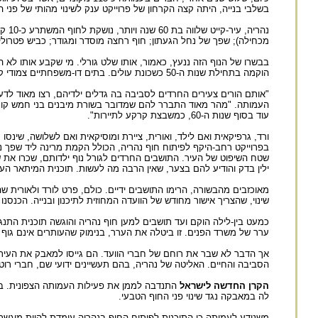
בשלבי בנייה, היתה קצה הקרחון של פרוייקט ענק לשינוי מהותי של פני ה
נהרי
מכחילה); שפך של נחל הגעתון; חוף רחצה מוסדר ומגודר; כביש פטרולים 
בבשרו של הנוף הזה ננעץ, כאמור, אותו שלט גורלי. מי שקבע אותו לא 
הוקמה בתחילת שנות ה-50 כשכונת עולים. בתים דו-משפחתיים צמודי קרקע, מקסימום שתי קומות. במהלך השנים חלו 'חילופי משמרות' הוותיקים עזבו ואת מקומם תפסו בעיקר זוגות צעירים.
"אותם הורים צעירים החרדים לסביבה בה גדלים ילדיהם, רצו מאוד ל
העמותה. "מהר מאוד התברר להם שמדובר בשורת מיבנים בני חמש קומות
עוד בסוף שנות ה-60, כמשבצת קרקע לתיירות".
ורד, גרפיקאית ואם לילד, ואורית, ציירת ומוסיקאית ואם לשלושה, שינסו
בפרוייקט רחב-היקף לפיתוח חוף נהריה, הכולל הקמת מרינה ליד שפך נ
שטח השיפוט של העיר. התושבים החרדים לגורל נוף ילדותם, שכרו את שיר
ילין בדק והודיע להם בצער, שאין הרבה מה לעשות. תוכנית המיתאר העיר
מאוכזבים מהבשורה, הרימו התושבים ידיים. כולם, פרט לורד ולאורית 
שינוי, שהצריך אישור מחודש של הוועדה המחוזית לתיכנון ובנייה. הכנס
כמעט בין-לילה הוקם ועד תושבים למען חוף נהריה והוגשה תוכנית הת
ערר של משרד הפנים. זו ביטלה את הערר, בנימוק שהעותרים אינם גוף 
אך הדבר לא שבר את רוחם של חברי הוועד. הם גייסו למאבק את העיתונו
הסביבה והחיים. האליטה של נהריה, בהם תעשיינים ידועי שם, חברי רוטרי
הקרן החדשה לישראל
התנדבה לממן את פעילות העמותה הצפונית. בהמ
לה במאבקה נגד שינוי פני החוף הטבעי.
משנודע לעמותה כי התוכנית לפיתוח החוף בנהריה עומדת להיות מוגשת 