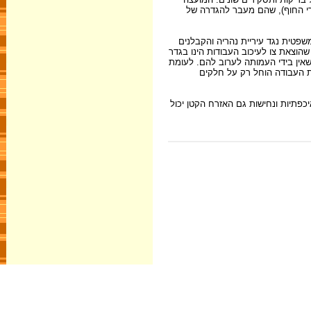
ר שהתברר כי מדובר בשינויים בתמא 13 (תוכנית מיתאר ארצית לאזורי החוף), שהם מעבר להגדרה של
פטית נגד עיריית נהריה והקבלנים
דחה את התביעה, בטענה שהוצאת צו לעיכוב העבודות הינו בגדר
שאין בידי העמותה לערוב להם. לעומת
קת העבודה הוחל רק על חלקים
כפתיות ונחישות גם האזרח הקטן יכול