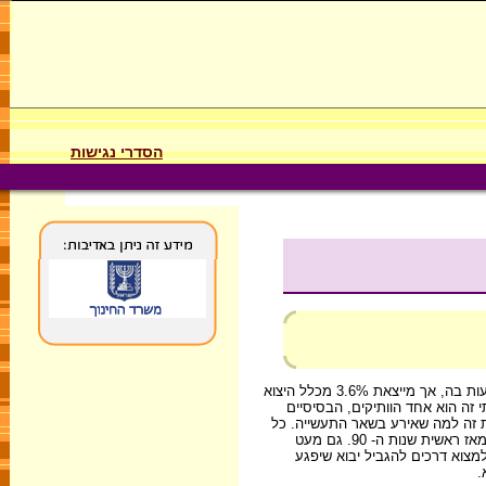
הסדרי נגישות
קבוצה זו, השלישית בגודלה בתעשייה, מכרה ב- 1995 16.5% (25.6 מיליארד ש"ח) מתפוקת התעשייה, מעסיקה 17% מהעובדים בה, מייצגת 7.6% מההשקעות בה, אך מייצאת 3.6% מכלל היצוא
בדיה הינם כוח אדם טכנולוגי. ייצור תעשייתי זה הוא אחד הוותיקים, הבסיסיים
 זה למה שאירע בשאר התעשייה. כל
גידול בתפוקה מופנה לשימוש מקומי, הואיל וחלקו ביצוא התעשייתי, שהיה יציב למדי (7% ב- 1955, 9% ב- 1975 ושוב 7% ב- 1986), מדשדש בין 6% ל- 4% מאז ראשית שנות ה- 90. גם מעט
מצוא דרכים להגביל יבוא שיפגע
.