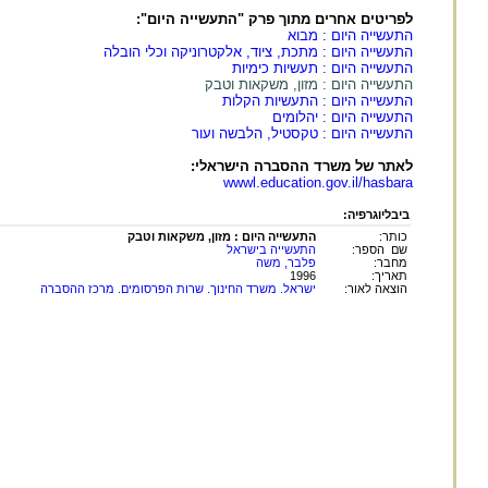
לפריטים אחרים מתוך פרק "התעשייה היום":
התעשייה היום : מבוא
התעשייה היום : מתכת, ציוד, אלקטרוניקה וכלי הובלה
התעשייה היום : תעשיות כימיות
התעשייה היום : מזון, משקאות וטבק
התעשייה היום : התעשיות הקלות
התעשייה היום : יהלומים
התעשייה היום : טקסטיל, הלבשה ועור
לאתר של משרד ההסברה הישראלי:
wwwl.education.gov.il/hasbara
ביבליוגרפיה:
כותר:
התעשייה היום : מזון, משקאות וטבק
שם הספר:
התעשייה בישראל
מחבר:
פלבר, משה
תאריך:
1996
הוצאה לאור:
ישראל. משרד החינוך. שרות הפרסומים. מרכז ההסברה