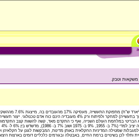
 משקאות וטבק.
התעשייתי. קבוצת תעשיות זו מקדישה רק 0.08% מפדיונה (השילוב הנמוך בתעשייה) למחקר ולפיתוח ורק 4% מעו
א הבריטי במלחמת העולם השנייה, ואף כי התקדם מאד, קשה להשוות קצב התקדמות
 למגבלות שמטילה המדיניות החקלאית באותן מדינות, המבקשות לגונן על חקלאיהן ול
ת ותלוי לכן בשינויים ברמת החיים, באבטלה ובגורמים כלכליים דומים בארצות היצוא