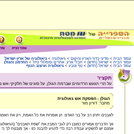
עמוד הבית
>
מדעי כדור-הארץ והיקום
>
גיאולוגיה
>
גיאולוגיה של ארץ-ישראל
עמוד הבית
>
ישראל (חדש)
>
חבלי ארץ, אתרים ומסלולי טיול
>
החרמון והגולן
עמוד הבית
>
ישראל (חדש)
>
נוף וטבע
>
גיאולוגיה ועיצוב הנוף
תקציר
על הרי הגעש הרדומים שברמת הגולן, על סוגים של חלקיקי-אש ב
הגולן - הפסקת אש גאולוגית
מחבר: דורון מור
לאבנים יתרון רב על בני האדם: הן אומרות את כל האמת, רק את האמת ו
אך הדברים אמורים כמובן רק לגבי המבין את "שפת האבנים" (הגיאולוגי
אמנם יש להשקיע עבודה רבה כדי להגיע להבנה כזו - אך מובטח לך כי