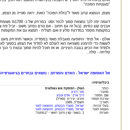
"מגנטיות הפוכה".
מצפן, הנמצא קרוב מאוד ל"בזלת הפוכה" כזאת, יראה סטייה מן הצפון
דוגמה יפה לכך
אבנים קטן כסימן. (בגל זה גם תחוב - אם טרם נסחב משם - זביל פח צ
במקומות מספר במדרגת סלע זו ואם תצליח - תמצא גם את המקומות ב
אולם - אל פחד: התופעה מוגבלת מאוד בממדיה, וכאשר תתרחק מעט מסל
לעשות כדי להימנע משגיאה הוא לעולם לא למדוד את הצפון בסמוך לאבני
ולמדוד את הכיוון בגובה העיניים. או אז תוכל להיות סמוך ובטוח כי הנך
סליחה - סלה...
אל האסופה ישראל - האדם והמרחב : נושאים נבחרים בגיאוגרפיה
3
ביבליוגרפיה:
כותר:
הגולן - הפסקת אש גאולוגית
מחבר:
מור, דורון
שם הספר:
דרך ארץ : אדם וטבע
עורכת הספר:
זהרוני, עירית (סא"ל)
תאריך:
תשמ"ה, 1985
בעלי זכויות :
ישראל. משרד הבטחון. ההוצאה לאור
הוצאה לאור:
ישראל. משרד הבטחון. ההוצאה לאור
הערות:
1. בשער: קצין חינוך ראשי - "במחנה".