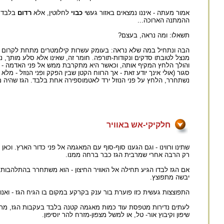
אמור מעתה - איננו נמצאים באזור געשי
כבוי
לחלוטין, אלא
רדום
ההמתנה הארוכה...
תשאלו: ומה נראה, בעצם?
הבה ונתחיל במה שלא נראה: בעומק עשרות קילומטרים מתחת לקרום כ
מנצל לטובתו סדקים ונקודות-תורפה. חומר זה, שאינו אלא סלע מותך, 
והולך הלחץ המקיף אותה, וכאשר היא מתקרבת ממש אל פני האדמה - מת
סגור (אולי אינך יודע זאת - אך הרווח הקטן שבין הפקק ופני הנוזל - מל
נשתחרר, הלחץ על פני הנוזל ירד לאטמוספירה אחת בלבד. הגז שהיה מו
חלקיקי-אש באוויר
שתינו ורווינו - וגם הגענו סוף-סוף עם המאגמה אל פני כדור הארץ. וכא
רק הרבה אחרי שמרבית הגז כבר ברחה ממנו.
אם הגז לבדו הגיע תחילה אל האוויר החיצון - הוא משתחרר בהתלהבות 
יבשה מתפוצץ.
התפוצצות געשית כזו פוערת בור ענק בקרקע במקום בו הגיח הגז - ואנ
לעתים נדירות מטפסת עוד כמות מאגמה קטנה בלבד בעקבות הגז, מתער
שיפון וקיבוץ אור- טל, או למשל מצפון-מזרח להר יוסיפון.