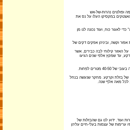
מה ופולטים נהרות-של-אש
והאצטקים במקסיקו העלו על נס את
י לאגור כוח, ועוד נכונה לנו מן
 אפור וקשה, וביניהן אפקים דקים של
ל האזור קילוחי לבה כבירים, אשר
קע, עד שמקץ אלפי שנים הגיעו
בת סלע צעיר וקשה לשכבת אדמה פורייה, אך בכל מצוק כזה אנו יכולים לראות בין 5-10 מחזורים כאלה של בזלת וקרקע. מחקר שנעשה בנחל
ת ועוד. ידוע לנו גם שהבזלות של
ו ערימות של עצמות בעלי-חיים עליהן