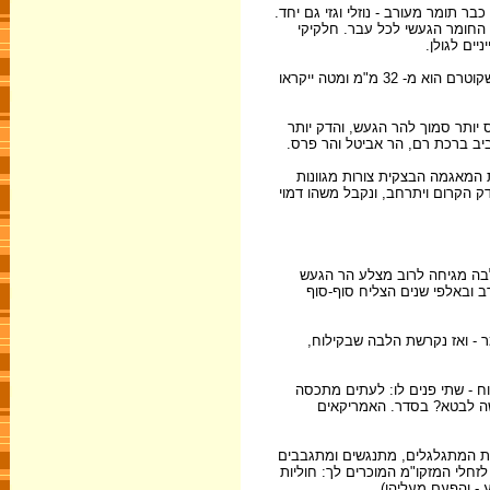
 תומר מעורב - נוזלי וגזי גם יחד.
 החומר הגעשי לכל עבר. חלקיקי
יים לגולן.
הפירוקלסטים יכולים להופיע בגדלים שונים, מסלעי ענק ועד אבק דק מן הדק. לצרכינו - מספיקה לנו חלוקה גסה ביותר בין שני סוגים בלבד: כל החלקיקים שקוטרם הוא מ- 32 מ"מ ומטה ייקראו
 יותר סמוך להר הגעש, והדק יותר
סביב ברכת רם, הר אביטל והר פרס.
 המאגמה הבצקית צורות מגוונות
ק הקרום ויתרחב, ונקבל משהו דמוי
בה מגיחה לרוב מצלע הר הגעש
 ובאלפי שנים הצליח סוף-סוף
מר - ואז נקרשת הלבה שבקילוח,
וח - שתי פנים לו: לעתים מתכסה
 לבטא? בסדר. האמריקאים
זלת המתגלגלים, מתנגשים ומתגבבים
זחלי המזקו"מ המוכרים לך: חוליות
 - והפעם מעליהן).