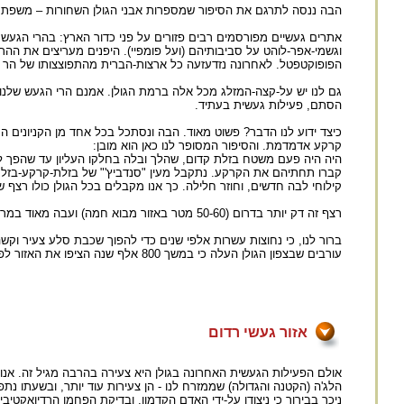
הבה ננסה לתרגם את הסיפור שמספרות אבני הגולן השחורות – משפת 
אתרים געשיים מפורסמים רבים פזורים על פני כדור הארץ: בהרי הגעש ש
וגשמי-אפר-לוהט על סביבותיהם (ועל פומפיי). היפנים מעריצים את הה
הפופוקטפטל. לאחרונה נזדעזעה כל ארצות-הברית מהתפוצצותו של הר 
גם לנו יש על-קצה-המזלג מכל אלה ברמת הגולן. אמנם הרי הגעש שלנו פ
הסתם, פעילות געשית בעתיד.
כיצד ידוע לנו הדבר? פשוט מאוד. הבה ונסתכל בכל אחד מן הקניונים התל
קרקע אדמדמת. והסיפור המסופר לנו כאן הוא מובן:
היה היה פעם משטח בזלת קדום, שהלך ובלה בחלקו העליון עד שהפך לא
קברו תחתיהם את הקרקע. נתקבל מעין "סנדביץ'" של בזלת-קרקע-בזלת
קילוחי לבה חדשים, וחוזר חלילה. כך אנו מקבלים בכל הגולן כולו רצף 
רצף זה דק יותר בדרום (50-60 מטר באזור מבוא חמה) ועבה מאוד במרכז (300 מטר ויותר באזור קונטרה) אך בכל אחד מן הקניונים ניתן לראות מצוקים כאלה בעובי של 40-50 מטרים לפחות.
עורבים שבצפון הגולן העלה כי במשך 800 אלף שנה הציפו את האזור לפחות שמונה קילוחי בזלת גדולים, דהיינו, בממוצע תקופת פעילות געשית רצינית אחת לכל מאה אלף שנה.
אזור געשי רדום
אולם הפעילות הגעשית האחרונה בגולן היא צעירה בהרבה מגיל זה. אנו 
הלג'ה (הקטנה והגדולה) שממזרח לנו - הן צעירות עוד יותר, ובשעתו נ
ניכר בבירור כי ניצודו על-ידי האדם הקדמון, ובדיקת הפחמן הרדיואקטיבי של עצמות 