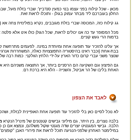
מכאן - שכל קילוח בפני עצמו בנוי כמעין סנדביץ': שברי בזלת מעל, 
החלון בעוברכם ליד מבתר עמוק בגולן - ותוכלו לראות זאת.
גג קילוח כזה, המכוסה שברי בזלת מגובבים, נקרא בפולינזית צחה אא (ו
מכל המסופר עד כה אנו יכולים לראות, שכל הגולן כולו אינו אלא פלטה
בדמות הרי געש קוניים.
אך עלינו להזכיר עוד תופעה אחת ומיוחדת במינה. לפעמים מתרחשת קט
בבת-אחת (וכבר ראינו בהיסטוריה התפוצצויות כאלה, המשחררות אנרגיה 
שנוצר משני עברי קרום כדור הארץ על-ידי הלחץ הוולקני: כמות רבה 
גם הפיצוץ וגם השקיעה הם הרסניים ביותר, אך התוצאה משניהם היא אחת
האחת בליבו של הר אביטל, והשנייה - הלא היא ברכת רם.
לאבד את הצפון
לא נוכל לסיים כאן בלי להזכיר עוד תופעה אחת האופיינית לבזלת, ושה
בלבה נוצרים, בין היתר, גם מיליוני גבישים קטנטנים של מינרל הנקרא
מ
הלבה. גבישי המגנטיט יוצרים שדה מגנטי שקול משלהם, ונמצא אם כן כ
במילימטר האחרון שלפני-הנגיעה תוכל לראות את פירורי האבן "קופצים"
אולם בתולדות כדור הארץ יש תקופות בהן השדה המגנטי הוא הפוך בכיוונ