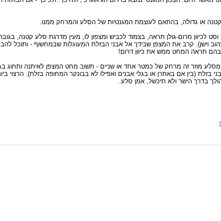
, קטנה או גדולה, בהתאם לעוצמת המגנטיות של הסלע והמרחק ממנו.
 נמצאת סמוך לכפר וסט: במרחק של כ- 1700מ' מצומת וסט לכיוון מרום-גולן תראה, בצמוד לכביש ומצפון לו, מעין מדרגת ס
הוב וישן). קרב את המצפן שבידך אל אבני הבזלת המעוגלות שבמחשוף - ותוכל להב
הם תראה המחט ממש את כיוון דרום!
ע מוזר זה מרחק של כמטר אחד או שניים - תשוב מחט המצפן לאיתנה ותחוג בגיל 
 בזלת (בין אם באתרן או בגלי אבנים ואפילו לא בבונקר המחופה בזלת). הרצוי בי
 הולך בדרך הישר ולא תיכשל, אמן סלע.