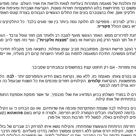
ת והולכות של מאגמה ממהרות בעליזות לצאת ולראות את אוויר העולם. עתה מופיע כבר
ום כך מתרחשות בלוע התפוצצויות חוזרות ונשנות, הקורעות ושוברות ומעיפות את
- חלקיקי אש), ואלו בהצטברם בונים את התלים הגעשיים הגבוהים בצורת קונוס האופיינ
סקוריה
.
ת לפירורים ממש. האפר הגעשי מועף לגובה רב ולאתר מכן חוזר ונופל ונרבד - הגס
ת אל תוך הטוף הדק (והן נקראות אז בשם
"פצצות וולקניות"
). טוף כזה מצוי לרוב 
יר (עקב פרישת הגזים), מסתובבות סביב עצמן ונופלות. כתוצאה מכך מקבלת חתיכת
 לעתים ממשיכה חתיכת המאגמה לתפוח גם לאחר היווצרות קרום דק מעליה, ואז ייסד
ונות ומוזרות - אם רק תחטט קצת במחשופים ובמבתרים שסביבך.
מנו בטרם צאתו. מאגמה כזו, ללא גאז, נקראת בשם הידוע והמפורסם יותר -
לבה
. הל
ת מתפשטות, הנקראות
קלוחים
. הקילוחים חוזרים ומכסים את כל השטח שבעמל כה רב
הא גורלו דומה לבסוף.
 הזורם לו במורד השולחן בכיוון המדאיג את שולי מכנסיך, עד אשר פוסקת אספקת החו
ובתחתיתו של אותו קילוח.
אונים בקילוחי לבה שוצפת המתקדמת ומכסה את שדותיהם. ואז גם הבחינו כי גג הקיל
 בדומה למקלעת- חבלים הקמורה לכיוון הזרימה, ולצורה זו קראו בשם
פהואהוא
(קשה
 יפים לקילוחים כאלה, למשל ליד חורבות הכפר אל-פורן.
ידי הזרימה הרותחת והגועשת שמתחתיו, והקילוח נושא איתו למרחק רב שברים של ב
י מטה, הקילוח דורס אותם ללא רחמים וממשיך הלאה בדרכו מעליהם. (דומה הדבר ל
ת נישאות קדימה על גבי המרכוב, שם הן "נופלות" למטה, ואז ממשיכים הגלגלים לנוע