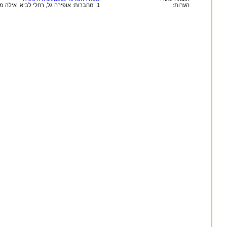
הערות:
1. מחברות: אופירה גל, רחלי לביא, אילה מזרחי, צביה פיין, מאירה שגב, איריס שילוני-צביאלי, אסתר רפ.