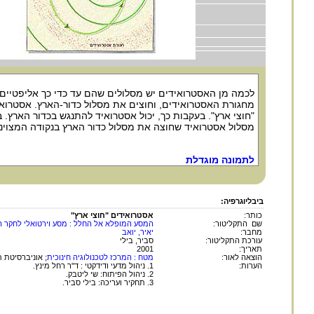
לכמה מן האסטרואידים יש מסלולים שהם עד כדי כך אליפטיים,
מחגורת האסטרואידים, וחוצים את מסלול כדור-הארץ. אסטרוא
"חוצי ארץ". בעקבות כך, יכול אסטרואיד להתנגש בכדור הארץ. 
מסלול אסטרואיד שחוצה את מסלול כדור הארץ בנקודה המצוינ
לתמונה מוגדלת
ביבליוגרפיה:
כותר:
אסטרואידים "חוצי ארץ"
שם התקליטור:
המסע המופלא אל החלל : מסע וירטואלי לחקר ה
מחבר:
יאיר, יואב
עורכת התקליטור:
סביר, בילי
תאריך:
2001
הוצאה לאור:
מטח : המרכז לטכנולוגיה חינוכית
; אוניברסיטת ת
הערות:
1. ניהול מדעי ודידקטי : ד''ר רחל מינץ.
2. ניהול הפיתוח: שי ליטבק.
3. תחקיר ועריכה: בילי סביר.