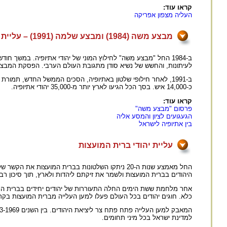
קראו עוד:
העליה מצפון אפריקה
מבצע משה (1984) ומבצע שלמה (1991) – עליית יהודי אתיופיה
לעיתונות, והחשש של נשיא סודן מתגובת העולם הערבי. הפסקת המבצ
כ-14,000 איש. בסך הכל הגיעו לארץ יותר מ-35,000 יהודי אתיופיה.
קראו עוד:
פרסום "מבצע משה"
הגעגועים לציון והמסע אליה
בין אתיופיה לישראל
עליית יהודי ברית המועצות
החל מאמצע שנות ה-20 ניתקו השלטונות בברית המועצות את הקשר של היהודים עם הארץ. בשנת 1952 הוקם ארגון "
היהודים בברית המועצות ולשמר את זיקתם ליהדות ולארץ, תוך סיכון רב.
אחר מלחמת ששת הימים החלה התעוררות של יהודים יחידים בברית המו
כלא. חוגים יהודים בכל העולם פעלו למען העלייה מברית המועצות בקר
למדינת ישראל בכל מיני תחומים.