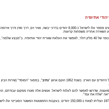
ב-1984 החל "מבצע משה" לחילוץ המוני של יהודי אתיופיה. במשך חודשים מספר עלו לישראל כ-8,000 יהודים בדרכי
ע השאירה אחריה משפחות קרועות.
נתיב
", במסגר "המוסד" (שירות הביון 
עצות, שדרשו לאפשר להם לעלות לישראל. אנשים אלה פוטרו ממקום עבודתם, הועמ
יאה "שלח את עמי".
המאבק למען העלייה פתח פתח צר ליציאת היהודים. בין השנים 1973-1969 הצליחו לצאת כ-150,000 יהודים. בעקבו