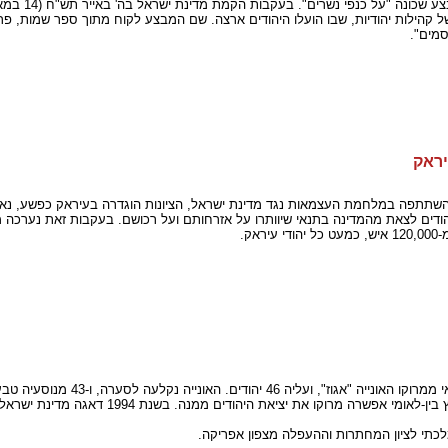
הילות יהודיות, שבו הועלו היהודים ארצה. שם המבצע לקוח מתוך ספר שמות, פרק 
מים".
השתתפה במלחמת העצמאות נגד מדינת ישראל, הציונות הוגדרה בעיראק כפשע, נאס
מרץ 1950 התירה ממשלת עיראק ליהודים לצאת מהמדינה בתנאי שיוותרו על אזרחותם ועל רכושם. בעקבות זא
ק.
בשנות ה-60 לא אפשרה מרוקו יציאת יהודים ממנה. ב-61
העלתה לכותרות את העלייה החשאית של יהודי מרוקו, ורק בעקבות לח
לכתי לציון המחתרות וההעפלה מצפון אפריקה.