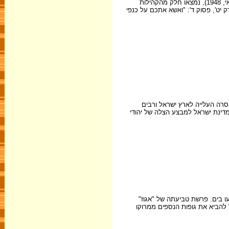
בשנת תש"ט – 1949, עלו כ-50,000 יהודי תימן ברכבת אוירית מעדן, מבצע שכונה "על כנפי נשרים". בעקבות הקמת מדינת ישראל בה' באייר תש"ח (14 במאי, 1948), נמצאו חלק מהקהילות
יט', פסוק ד': "ואשא אתכם על כנפי
רה העלייה לארץ ישראל ורבים
ת נערכה מדינת ישראל למבצע הצלה של יהודי
19 יצאה בחשאי ממרוקו האונייה "אגוז", ועליה 46 יהודים. האונייה נקלעה לסערה, ו-43 מנוסעיה טבעו בים. פרשת טביעתה של "אגוז"
ץ בין-לאומי אפשרה מרוקו את יציאת היהודים ממנה. בשנת 1994 דאגה מדינת ישראל להביא את גופות הנספים ממרוקו