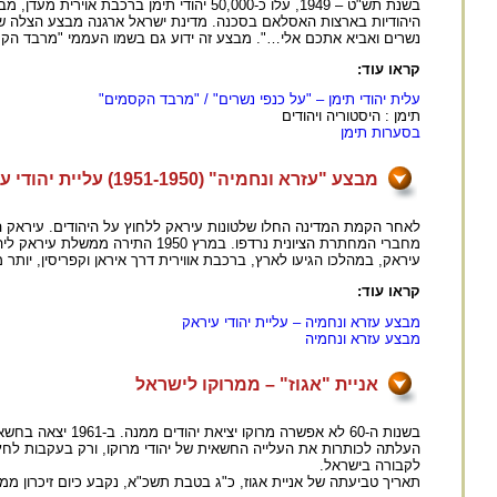
היהודיות בארצות האסלאם בסכנה. מדינת ישראל ארגנה מבצע הצלה של ק
נשרים ואביא אתכם אלי…". מבצע זה ידוע גם בשמו העממי "מרבד הקס
קראו עוד:
עלית יהודי תימן – "על כנפי נשרים" / "מרבד הקסמים"
תימן : היסטוריה ויהודים
בסערות תימן
מבצע "עזרא ונחמיה" (1951-1950) עליית יהודי עיראק
לאחר הקמת המדינה החלו שלטונות עיראק ללחוץ על היהודים. עיראק 
מחברי המחתרת הציונית נרדפו. ב
עיראק, במהלכו הגיעו לארץ, ברכבת אווירית דרך איראן וקפריסין, יותר מ-120,000 איש, כמעט כל יהודי עירא
קראו עוד:
מבצע עזרא ונחמיה – עליית יהודי עיראק
מבצע עזרא ונחמיה
אניית "אגוז" – ממרוקו לישראל
לקבורה בישראל.
תאריך טביעתה של אניית אגוז, כ"ג בטבת תשכ"א, נקבע כיום זיכרון ממ