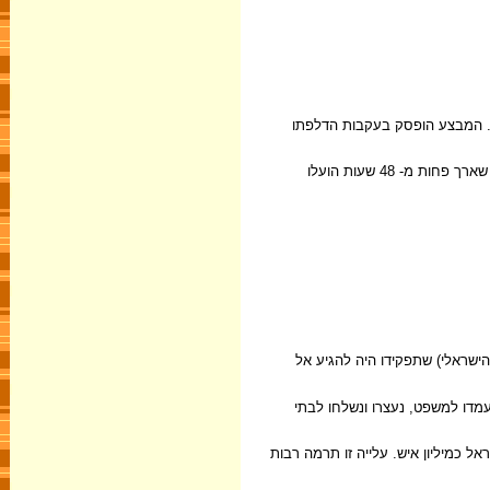
 יבשה, אוויר וים, דרך סודן ודרך אירופה. המבצע הופסק בעקבות הדלפתו
ב-1991, לאחר חילופי שלטון באתיופיה, הסכים הממשל החדש, תמורת כופר של 40 מליון דולר, לאפשר את העלאת שארית יהודי אתיופיה. ב"מבצע שלמה", שארך פחות מ- 48 שעות הועלו
הישראלי) שתפקידו היה להגיע אל
דו למשפט, נעצרו ונשלחו לבתי
ת התמוטטות המשטר הסובייטי עלו לישראל כמיליון איש. עלייה זו תרמה רבות